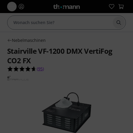
Suche 
Nebelmaschinen
Stairville VF-1200 DMX VertiFog
CO2 FX
4.7 von 5 Sternen aus 95 Kundenbewertungen
(
95
)