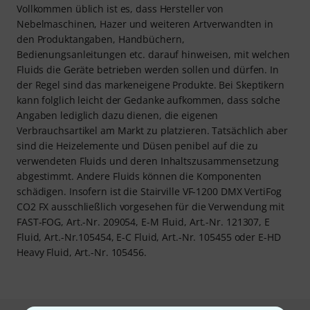
Vollkommen üblich ist es, dass Hersteller von
Nebelmaschinen, Hazer und weiteren Artverwandten in
den Produktangaben, Handbüchern,
Bedienungsanleitungen etc. darauf hinweisen, mit welchen
Fluids die Geräte betrieben werden sollen und dürfen. In
der Regel sind das markeneigene Produkte. Bei Skeptikern
kann folglich leicht der Gedanke aufkommen, dass solche
Angaben lediglich dazu dienen, die eigenen
Verbrauchsartikel am Markt zu platzieren. Tatsächlich aber
sind die Heizelemente und Düsen penibel auf die zu
verwendeten Fluids und deren Inhaltszusammensetzung
abgestimmt. Andere Fluids können die Komponenten
schädigen. Insofern ist die Stairville VF-1200 DMX VertiFog
CO2 FX ausschließlich vorgesehen für die Verwendung mit
FAST-FOG, Art.-Nr. 209054, E-M Fluid, Art.-Nr. 121307, E
Fluid, Art.-Nr.105454, E-C Fluid, Art.-Nr. 105455 oder E-HD
Heavy Fluid, Art.-Nr. 105456.