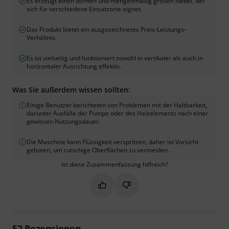
Es erzeugt einen dichten und mengenmäßig großen Nebel, der
sich für verschiedene Einsatzorte eignet.
Das Produkt bietet ein ausgezeichnetes Preis-Leistungs-
Verhältnis.
Es ist vielseitig und funktioniert sowohl in vertikaler als auch in
horizontaler Ausrichtung effektiv.
Was Sie außerdem wissen sollten:
Einige Benutzer berichteten von Problemen mit der Haltbarkeit,
darunter Ausfälle der Pumpe oder des Heizelements nach einer
gewissen Nutzungsdauer.
Die Maschine kann Flüssigkeit verspritzen, daher ist Vorsicht
geboten, um rutschige Oberflächen zu vermeiden.
Ist diese Zusammenfassung hilfreich?
Markieren Sie diese Zusammenfassung
Markieren Sie diese Zusammen
52
Rezensionen