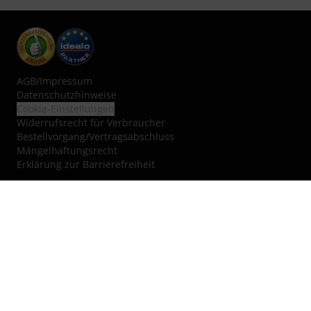
AGB
/
Impressum
Datenschutzhinweise
Cookie-Einstellungen
Widerrufsrecht für Verbraucher
Bestellvorgang/Vertragsabschluss
Mängelhaftungsrecht
Erklärung zur Barrierefreiheit
Vertrag widerrufen
Über uns
Jobs & Karriere
Blog
Kleinanzeigen