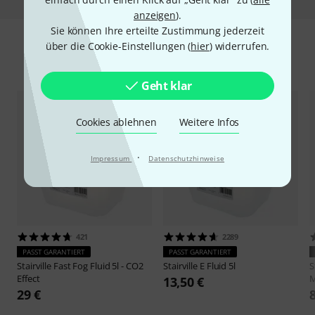
anzeigen
).
Sie können Ihre erteilte Zustimmung jederzeit
über die Cookie-Einstellungen (
hier
) widerrufen.
Zubehör & passende Artikel
Geht klar
Cookies ablehnen
Weitere Infos
·
Impressum
Datenschutzhinweise
421
2289
PASST GARANTIERT
PASST GARANTIERT
Stairville
Fast Fog Fluid 5l - CO2
Stairville
E Fluid 5l
S
Effect
M
13,50 €
29 €