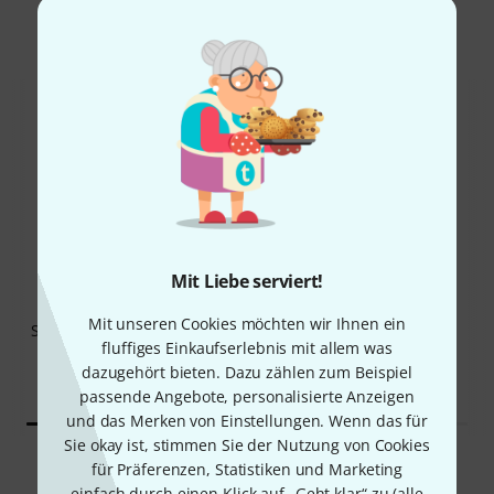
Das kauften Kunden, die sich dieses
Produkt angesehen haben
17%
12%
Mit Liebe serviert!
KAUFTEN
KAUFTEN
Mit unseren Cookies möchten wir Ihnen ein
Stairville AF-180 LED Fogger
Stairville AF-150 DMX Fog
fluffiges Einkaufserlebnis mit allem was
Co2 FX DMX
Machine
dazugehört bieten. Dazu zählen zum Beispiel
189 €
119 €
passende Angebote, personalisierte Anzeigen
und das Merken von Einstellungen. Wenn das für
Sie okay ist, stimmen Sie der Nutzung von Cookies
Vergleichen
für Präferenzen, Statistiken und Marketing
einfach durch einen Klick auf „Geht klar“ zu (
alle