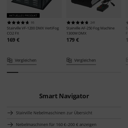
AKTUELLES PRODUKT
95
241
Stairville
VF-1200 DMX VertiFog
Stairville
AF-250 Fog Machine
S
CO2 FX
1300W DMX
F
169 €
179 €
Vergleichen
Vergleichen
Smart Navigator
Stairville Nebelmaschinen zur Übersicht
Nebelmaschinen für 160 €–200 € anzeigen