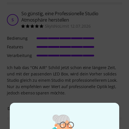
So günstig, eine Professionelle Studio
Atmosphäre herstellen
S
SkyIsNoLimit 12.07.2026
Bedienung
Features
Verarbeitung
Ich hab das "ON AIR" Schild jetzt schon eine längere Zeit,
und mit der passenden LED Box, wird dein Vorher solides
Studio gleich zu einem Studio mit professionellerem Look.
Nur zu empfehlen wer Wert auf professionelle Optik legt,
jedoch ebenso sparen möchte.
0
0
BEWERTUNG MELDEN