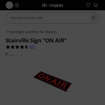
Suche 
Sonstiges Zubehör für Studios
Stairville Sign "ON AIR"
4.6 von 5 Sternen aus 25 Kundenbewertungen
(
25
)