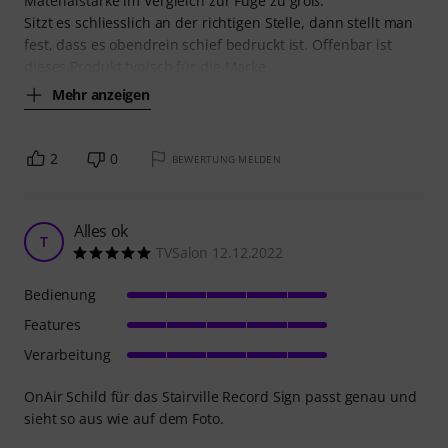
Materialstärke im Vergleich zur Fuge zu groß.
Sitzt es schliesslich an der richtigen Stelle, dann stellt man
fest, dass es obendrein schief bedruckt ist. Offenbar ist
dieses Produkt typisch für die Marke
Mehr anzeigen
2
0
BEWERTUNG MELDEN
Alles ok
T
TVSalon 12.12.2022
Bedienung
Features
Verarbeitung
OnAir Schild für das Stairville Record Sign passt genau und
sieht so aus wie auf dem Foto.