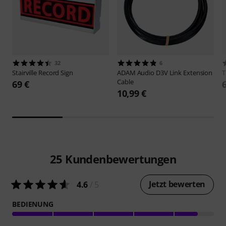
32
6
Stairville
Record Sign
ADAM Audio
D3V Link Extension
Cable
69 €
10,99 €
25
Kundenbewertungen
Jetzt bewerten
4.6
/ 5
BEDIENUNG