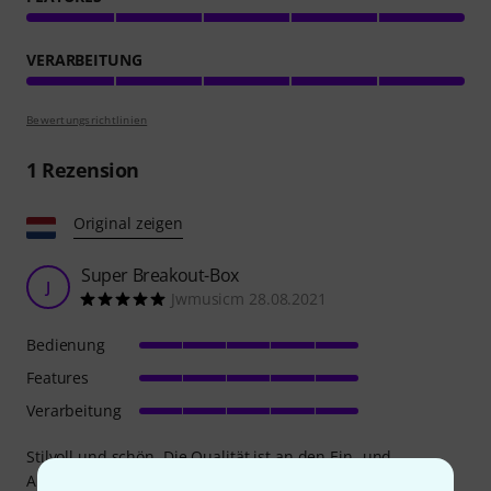
VERARBEITUNG
Bewertungsrichtlinien
1
Rezension
Original zeigen
Super Breakout-Box
J
Jwmusicm 28.08.2021
Bedienung
Features
Verarbeitung
Stilvoll und schön. Die Qualität ist an den Ein- und
Ausgängen spürbar. Kurz gesagt: deutsche Gründlichkeit.