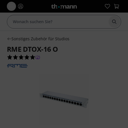
Suche 
Sonstiges Zubehör für Studios
RME DTOX-16 O
5.0 von 5 Sternen aus 2 Kundenbewertungen
(
2
)