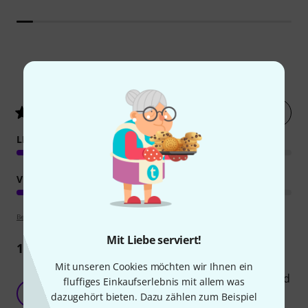
32
Kundenbewertungen
Jetzt bewerten
4.6
/ 5
LICHTAUSBEUTE
VERARBEITUNG
Bewertungsrichtlinien
Mit Liebe serviert!
17
Rezensionen
Mit unseren Cookies möchten wir Ihnen ein
Sehr zufrieden mit dem Bundle, mit 16 Stück Led
fluffiges Einkaufserlebnis mit allem was
Pixel.
ME
dazugehört bieten. Dazu zählen zum Beispiel