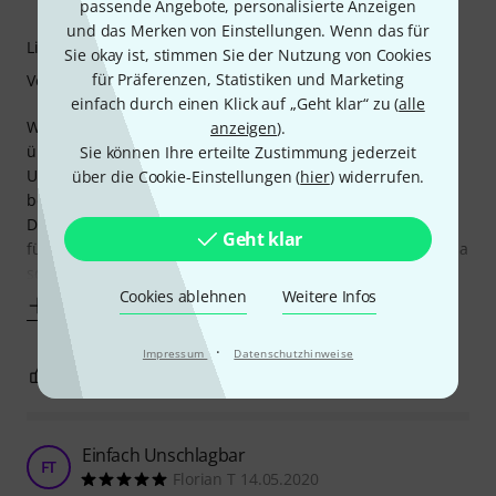
MG Entertainment 07.02.2020
passende Angebote, personalisierte Anzeigen
und das Merken von Einstellungen. Wenn das für
Lichtausbeute
Sie okay ist, stimmen Sie der Nutzung von Cookies
für Präferenzen, Statistiken und Marketing
Verarbeitung
einfach durch einen Klick auf „Geht klar“ zu (
alle
Wir nutzen das Bundle mit der Daslight GZM Steuerung
anzeigen
).
über Artnet (2 Steuereinheiten weil Pro GZM nur 3 Artnet
Sie können Ihre erteilte Zustimmung jederzeit
Universen Frei sind, und nicht so wie bei Thomann
über die Cookie-Einstellungen (
hier
) widerrufen.
beschrieben, das es 4 sind). (Achtung)!!!
Die Vorprogrammierten Szenen über DMX sind lustig, aber
Geht klar
für mich zu wenig, deshalb Artnet. Im Daslight kann man da
schon richtig was zusammenstellen, (wenn man
Cookies ablehnen
Weitere Infos
Mehr anzeigen
·
Impressum
Datenschutzhinweise
6
2
BEWERTUNG MELDEN
Einfach Unschlagbar
FT
Florian T 14.05.2020