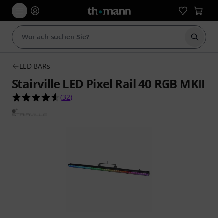
Suche 
LED BARs
Stairville LED Pixel Rail 40 RGB MKII
4.6 von 5 Sternen aus 32 Kundenbewertungen
(
32
)