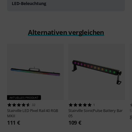
LED-Beleuchtung
Alternativen vergleichen
AKTUELLES PRODUKT
32
1
Stairville
LED Pixel Rail 40 RGB
Stairville
SonicPulse Battery Bar
S
MKII
05
111 €
109 €