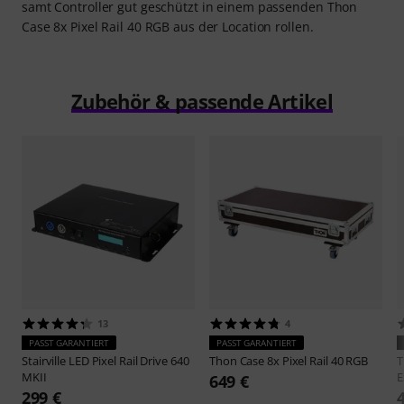
samt Controller gut geschützt in einem passenden Thon
Case 8x Pixel Rail 40 RGB aus der Location rollen.
Zubehör & passende Artikel
13
4
PASST GARANTIERT
PASST GARANTIERT
Stairville
LED Pixel Rail Drive 640
Thon
Case 8x Pixel Rail 40 RGB
MKII
E
649 €
299 €