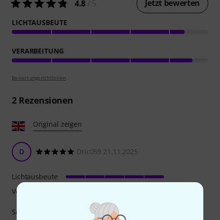
Jetzt bewerten
4.8
/ 5
LICHTAUSBEUTE
VERARBEITUNG
Bewertungsrichtlinien
2
Rezensionen
Original zeigen
D
Dric059 21.11.2025
Lichtausbeute
Verarbeitung
Schöner Effekt Dillingen im Zimmer