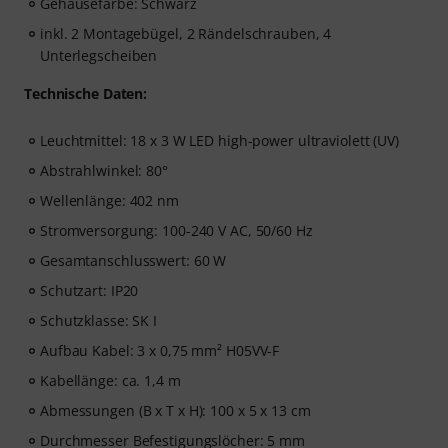
Gehäusefarbe: Schwarz
inkl. 2 Montagebügel, 2 Rändelschrauben, 4
Unterlegscheiben
Technische Daten:
Leuchtmittel: 18 x 3 W LED high-power ultraviolett (UV)
Abstrahlwinkel: 80°
Wellenlänge: 402 nm
Stromversorgung: 100-240 V AC, 50/60 Hz
Gesamtanschlusswert: 60 W
Schutzart: IP20
Schutzklasse: SK I
Aufbau Kabel: 3 x 0,75 mm² H05VV-F
Kabellänge: ca. 1,4 m
Abmessungen (B x T x H): 100 x 5 x 13 cm
Durchmesser Befestigungslöcher: 5 mm