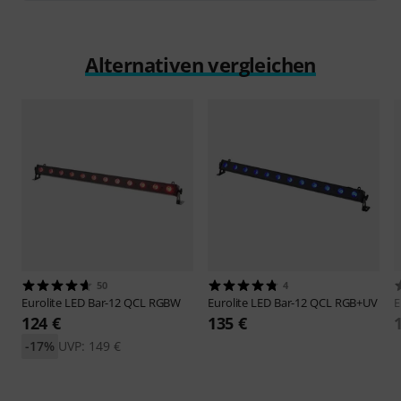
Alternativen vergleichen
50
4
Eurolite
LED Bar-12 QCL RGBW
Eurolite
LED Bar-12 QCL RGB+UV
E
124 €
135 €
-17%
UVP: 149 €