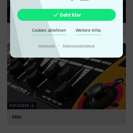
Geht klar
RATGEBER
Cookies ablehnen
Weitere Infos
Lichteffekte
·
Impressum
Datenschutzhinweise
RATGEBER
DMX