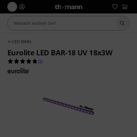
Suche 
LED BARs
Eurolite LED BAR-18 UV 18x3W
4.8 von 5 Sternen aus 5 Kundenbewertungen
(
5
)