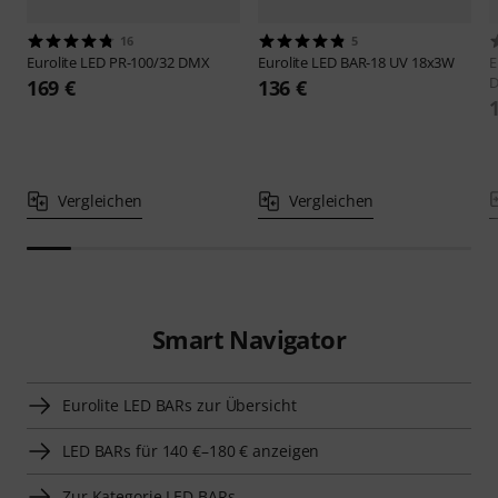
16
5
Eurolite
LED PR-100/32 DMX
Eurolite
LED BAR-18 UV 18x3W
E
D
169 €
136 €
Vergleichen
Vergleichen
Smart Navigator
Eurolite LED BARs zur Übersicht
LED BARs für 140 €–180 € anzeigen
Zur Kategorie LED BARs