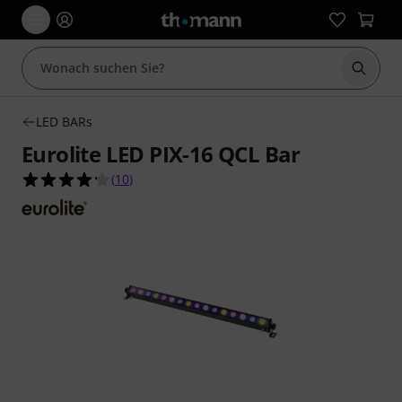
Suche 
LED BARs
Eurolite LED PIX-16 QCL Bar
4.2 von 5 Sternen aus 10 Kundenbewertungen
(
10
)