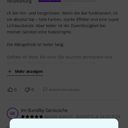
Verarbeitung
ch bin hin- und hergerissen. Wenn die Bar funktioniert, ist
sie absolut top – tolle Farben, starke Effekte und eine super
Lichtausbeute. Aber leider ist die Zuverlässigkeit bei
meinen Geräten eine Katastrophe.
Die Mängelliste ist leider lang:
Defekte ab Werk: Bei einer Bar leuchtet permanent eine
weiße LED (Pixelfehler), bei der anderen ist das
Mehr anzeigen
0
0
BEWERTUNG MELDEN
Im Standby Geräusche
GK
Günter Kleisch - BÜHNE16.at 24.03.2024