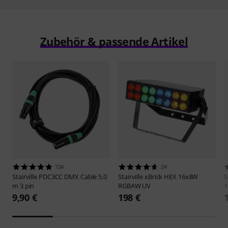
Zubehör & passende Artikel
724
24
Stairville
PDC3CC DMX Cable 5,0
Stairville
xBrick HEX 16x8W
S
m 3 pin
RGBAW UV
1
9,90 €
198 €