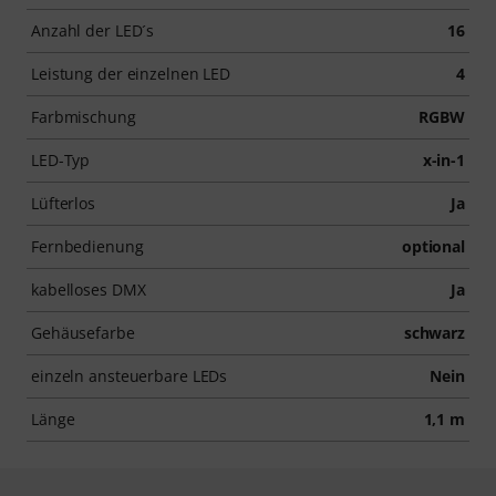
Anzahl der LED´s
16
Leistung der einzelnen LED
4
Farbmischung
RGBW
LED-Typ
x-in-1
Lüfterlos
Ja
Fernbedienung
optional
kabelloses DMX
Ja
Gehäusefarbe
schwarz
einzeln ansteuerbare LEDs
Nein
Länge
1,1 m