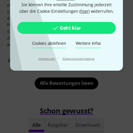
Sie können Ihre erteilte Zustimmung jederzeit
eine Leiste die wirklich sehr hell ist um eine Ziegelwand,
über die Cookie-Einstellungen (
hier
) widerrufen.
über vier Meter Länge im Schlaglicht zu beleuchten.
Aufgrund der Helligkeit würde ich Leuchte nicht direkt ins
Publikum richten, das ist dann schon sehr unangenehm in
Geht klar
den Augen.
Zur Verarbeitung in Betracht auf den Preis, da gibt es
Cookies ablehnen
Weitere Infos
wirklich nichts auszusetzen.
·
Impressum
Datenschutzhinweise
0
0
BEWERTUNG MELDEN
Alle Bewertungen lesen
Schon gewusst?
Alle
Ratgeber
Downloads