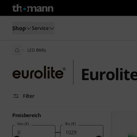
Shop
Service
LED BARs
Eurolit
Filter
Preisbereich
Von (€)
Bis (€)