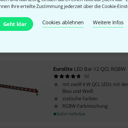
Eurolite
LED PIX-12 Swing QCL 
nnen Ihre erteilte Zustimmung jederzeit über die Cookie-Einst
1
12x 40 W 4in1 QCL RGBW LED
Cookies ablehnen
Weitere Infos
Geht klar
Farbmischung)
LEDs einzeln ansteuerbar
Abstrahlwinkel: 2° - 28°
Sofort lieferbar
Eurolite
LED Bar-12 QCL RGBW
50
mit zwölf 4 W QCL LEDs mit de
Blau und Weiß
statische Farben
RGBW-Farbmischung
Sofort lieferbar