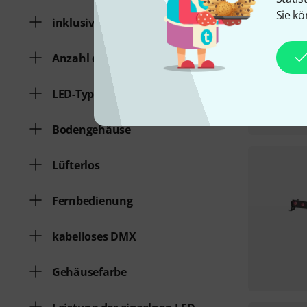
Sie kö
inklusive Leuchtmittel ?
Anzahl der LED´s
LED-Typ
Bodengehäuse
Lüfterlos
Fernbedienung
kabelloses DMX
Gehäusefarbe