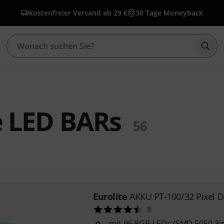
kostenfreier Versand ab 29 €
30 Tage Moneyback
Such
e LED BARs
56
Eurolite
AKKU PT-100/32 Pixel 
8
mit 96 RGB-LEDs (SMD 5050 3i