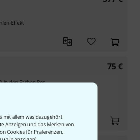
hlen-Effekt
75
€
D in den Farben Rot,
 Standalone-Betrieb
glich
is mit allem was dazugehört
rte Anzeigen und das Merken von
von Cookies für Präferenzen,
u (
alle anzeigen
).