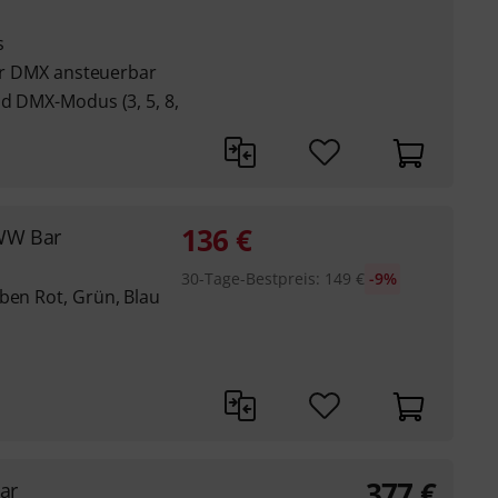
s
 per DMX ansteuerbar
nd DMX-Modus (3, 5, 8,
136
€
WW Bar
30-Tage-Bestpreis
:
149
€
-9%
ben Rot, Grün, Blau
377
€
ar