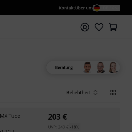
Kontakt
Über uns
DE / €
e mit Suchwort {searchTerm} starten
Beratung
Beliebtheit
203
€
DMX Tube
UVP:
249
€
-18%
n1 TCL)