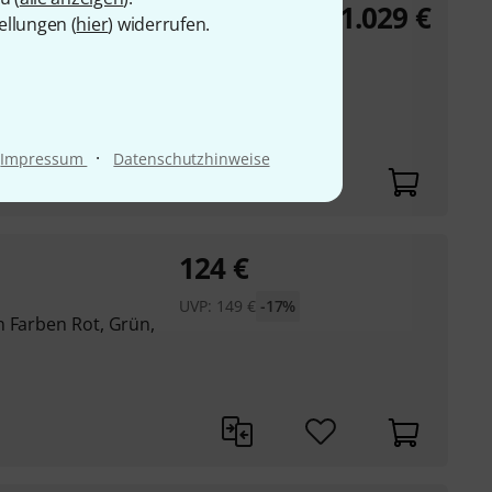
1.029
€
Zoom Bar
ellungen (
hier
) widerrufen.
s (homogene
·
Impressum
Datenschutzhinweise
124
€
UVP:
149
€
-17%
n Farben Rot, Grün,