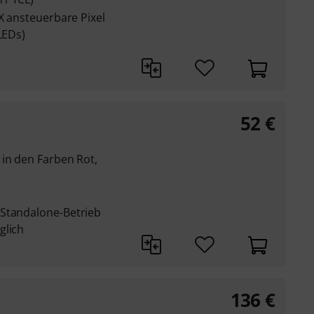
MX ansteuerbare Pixel
LEDs)
52
€
 in den Farben Rot,
 Standalone-Betrieb
glich
136
€