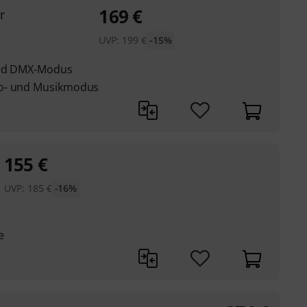
169
€
r
UVP:
199
€
-15%
 und DMX-Modus
to- und Musikmodus
155
€
UVP:
185
€
-16%
e