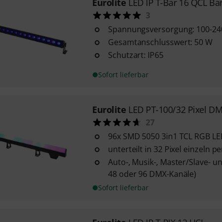
Eurolite
LED IP T-Bar 16 QCL Ba
3
Spannungsversorgung: 100-240
Gesamtanschlusswert: 50 W
Schutzart: IP65
Sofort lieferbar
Eurolite
LED PT-100/32 Pixel D
27
96x SMD 5050 3in1 TCL RGB L
unterteilt in 32 Pixel einzeln
Auto-, Musik-, Master/Slave- u
48 oder 96 DMX-Kanäle)
Sofort lieferbar