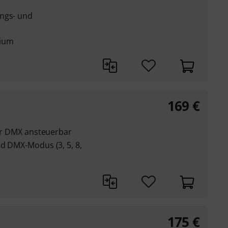
ungs- und
nium
169
€
 per DMX ansteuerbar
nd DMX-Modus (3, 5, 8,
175
€