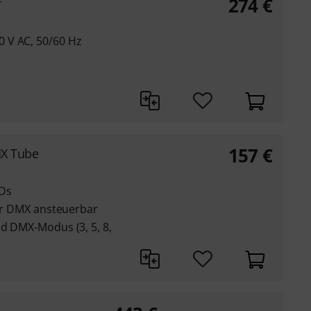
274
€
r
 V AC, 50/60 Hz
157
€
MX Tube
EDs
 per DMX ansteuerbar
nd DMX-Modus (3, 5, 8,