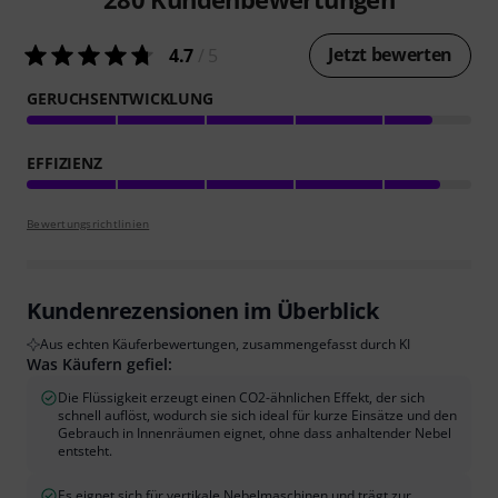
Jetzt bewerten
4.7
/ 5
GERUCHSENTWICKLUNG
EFFIZIENZ
Bewertungsrichtlinien
Kundenrezensionen im Überblick
Aus echten Käuferbewertungen, zusammengefasst durch KI
Was Käufern gefiel:
Die Flüssigkeit erzeugt einen CO2-ähnlichen Effekt, der sich
schnell auflöst, wodurch sie sich ideal für kurze Einsätze und den
Gebrauch in Innenräumen eignet, ohne dass anhaltender Nebel
entsteht.
Es eignet sich für vertikale Nebelmaschinen und trägt zur