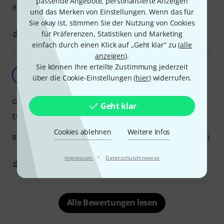
passende Angebote, personalisierte Anzeigen
die Nebelmaschine herum klebt und ist schmierig.
und das Merken von Einstellungen. Wenn das für
Sie okay ist, stimmen Sie der Nutzung von Cookies
1
2
für Präferenzen, Statistiken und Marketing
BEWERTUNG MELDEN
einfach durch einen Klick auf „Geht klar“ zu (
alle
anzeigen
).
Sie können Ihre erteilte Zustimmung jederzeit
Erfüllt sein Zweck
M
über die Cookie-Einstellungen (
hier
) widerrufen.
MoritzOgy 17.08.2021
Geruchsentwicklung
Geht klar
Effizienz
Cookies ablehnen
Weitere Infos
Betreibe es mit den Fog Fury Jett und es macht was es soll :)
·
Impressum
Datenschutzhinweise
1
0
BEWERTUNG MELDEN
Alle Bewertungen lesen