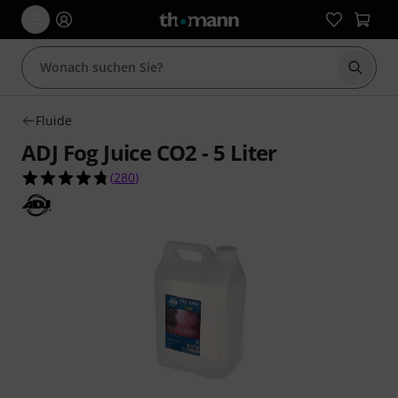
Suche 
Fluide
ADJ Fog Juice CO2 - 5 Liter
4.7 von 5 Sternen aus 280 Kundenbewertungen
(
280
)