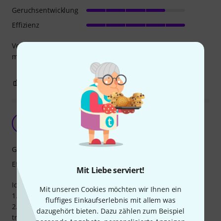
Geruchsentwicklung
Effizienz
Vor allem in räumen wo der Nebel schnell verschwinden
muss ist dieses Fluid die optimale Lösung!
1
0
BEWERTUNG MELDEN
Nicht Überzeugent
E
Equalized 20.09.2020
Geruchsentwicklung
Effizienz
Mit Liebe serviert!
Ich habe mir 10l davon bestellt.
Mit unseren Cookies möchten wir Ihnen ein
1. Es stinkt unheimlich.
fluffiges Einkaufserlebnis mit allem was
2. Es verdamft nicht richtig. Was zum Nachteil führt das
dazugehört bieten. Dazu zählen zum Beispiel
tröpfchen aus der nebelmaschine kommen. Und alles um