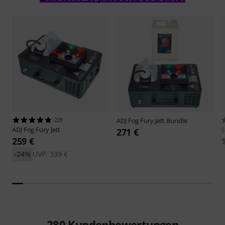
229
ADJ
Fog Fury Jett Bundle
ADJ
Fog Fury Jett
S
271 €
259 €
-24%
UVP: 339 €
280
Kundenbewertungen