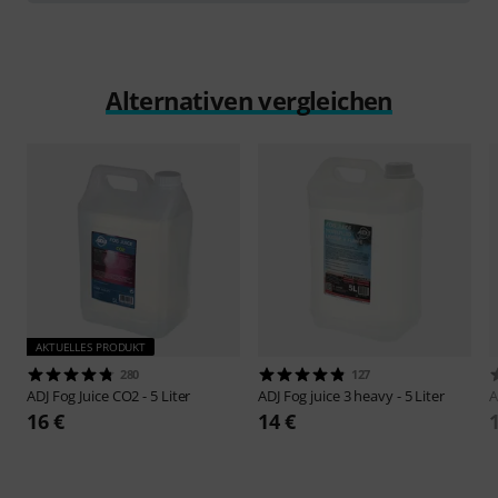
Alternativen vergleichen
AKTUELLES PRODUKT
280
127
ADJ
Fog Juice CO2 - 5 Liter
ADJ
Fog juice 3 heavy - 5 Liter
A
16 €
14 €