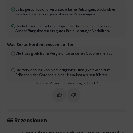
Es ist geruchlos und verursacht keine Reizungen, wodurch es
sich für Künstler und geschlossene Räume eignet.
Hocheffizient bei sehr niedrigem Verbrauch, bietet trotz der
Anschaffungskosten ein gutes Preis-Leistungs-Verhältnis.
Was Sie außerdem wissen sollten:
Die Flüssigkeit ist im Vergleich zu anderen Optionen relativ
teuer.
Die Verwendung von nicht originaler Flüssigkeit kann zum
Erlöschen der Garantie einiger Nebelmaschinen führen.
Ist diese Zusammenfassung hilfreich?
Markieren Sie diese Zusammenfassung
Markieren Sie diese Zusammen
66
Rezensionen