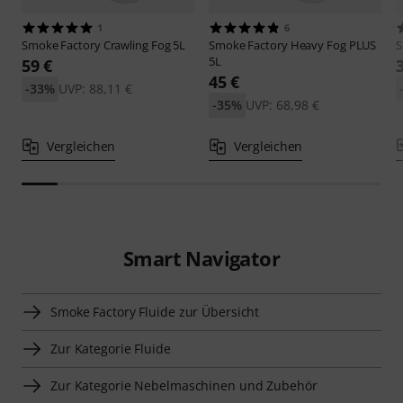
1
6
Smoke Factory
Crawling Fog 5L
Smoke Factory
Heavy Fog PLUS
S
5L
59 €
45 €
-33%
UVP: 88,11 €
-35%
UVP: 68,98 €
Vergleichen
Vergleichen
Smart Navigator
Smoke Factory Fluide zur Übersicht
Zur Kategorie Fluide
Zur Kategorie Nebelmaschinen und Zubehör