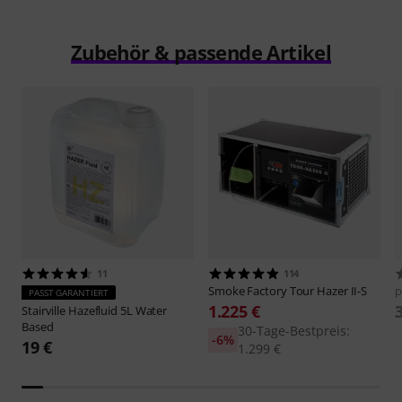
Zubehör & passende Artikel
11
114
Smoke Factory
Tour Hazer II-S
p
PASST GARANTIERT
1.225 €
Stairville
Hazefluid 5L Water
Based
30-Tage-Bestpreis:
-6%
19 €
1.299 €