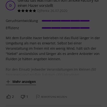
Genau das was man sich von Smoke Factory für
einen Hazer vorstellt
D
DJPenta 26.07.2020
Geruchsentwicklung
Effizienz
Mit dem Eurolite Hazer betrieben ist das Fluid länger in der
Umgebung als man es erwartet. Selbst bei einer
Veranstaltung im freien mit ein wenig Wind, hält sich der
"Nebel" anstandslos und länger als es andere Anbieter von
Fluiden je hätten angeben können.
Für den Einsatz jedweder Veranstaltungen im kleinen (50
Personen) und großen Rahmen (300 Personen)
Mehr anzeigen
2
1
BEWERTUNG MELDEN