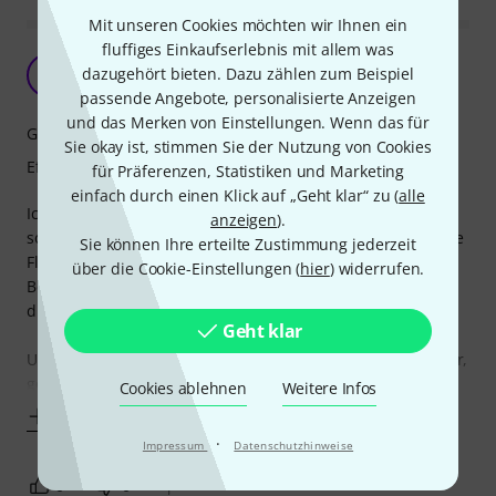
Mit unseren Cookies möchten wir Ihnen ein
fluffiges Einkaufserlebnis mit allem was
mit Abstand das Beste!!!!
dazugehört bieten. Dazu zählen zum Beispiel
T
Thomas3518 09.04.2019
passende Angebote, personalisierte Anzeigen
und das Merken von Einstellungen. Wenn das für
Geruchsentwicklung
Sie okay ist, stimmen Sie der Nutzung von Cookies
Effizienz
für Präferenzen, Statistiken und Marketing
einfach durch einen Klick auf „Geht klar“ zu (
alle
Ich schreib ja selten Textbewertungen. Aber hier war ich
anzeigen
).
sowas von geflasht. Bis dato haben wir immer den Stairville
Sie können Ihre erteilte Zustimmung jederzeit
Fluid um die 10/15,-€ gehabt. Aufgrund der anderen
über die Cookie-Einstellungen (
hier
) widerrufen.
Bewertungen habe ich mich mal hinreissen lassen und
dieses Fluid angeschafft.
Geht klar
Und die Investition hat sich wirklich gelohnt. Super schöner,
geruchsfreier Dunst, der sich auch lange hält. Für
Cookies ablehnen
Weitere Infos
Mehr anzeigen
·
Impressum
Datenschutzhinweise
0
0
BEWERTUNG MELDEN