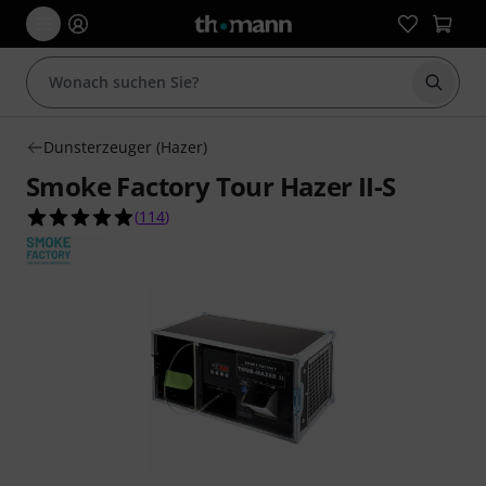
Suche 
Dunsterzeuger (Hazer)
Smoke Factory Tour Hazer II-S
4.9 von 5 Sternen aus 114 Kundenbewertungen
(
114
)