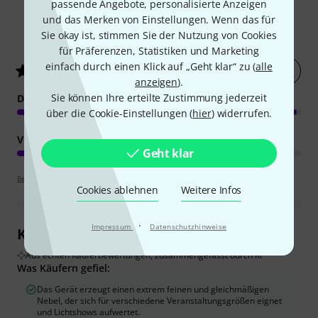
passende Angebote, personalisierte Anzeigen
und das Merken von Einstellungen. Wenn das für
114
Kundenbewertungen
Sie okay ist, stimmen Sie der Nutzung von Cookies
für Präferenzen, Statistiken und Marketing
einfach durch einen Klick auf „Geht klar“ zu (
alle
Jetzt bewerten
4.9
/ 5
anzeigen
).
Sie können Ihre erteilte Zustimmung jederzeit
DUNSTMENGE
über die Cookie-Einstellungen (
hier
) widerrufen.
VERARBEITUNG
Geht klar
Bewertungsrichtlinien
Cookies ablehnen
Weitere Infos
·
Impressum
Datenschutzhinweise
Kundenrezensionen im Überblick
Aus echten Käuferbewertungen, zusammengefasst durch KI
Was Käufern gefiel:
Das Gerät erzeugt einen extrem feinen und gleichmäßigen
Nebel, der sich für verschiedene Veranstaltungsgrößen eignet
und Lichtshows aufwertet.