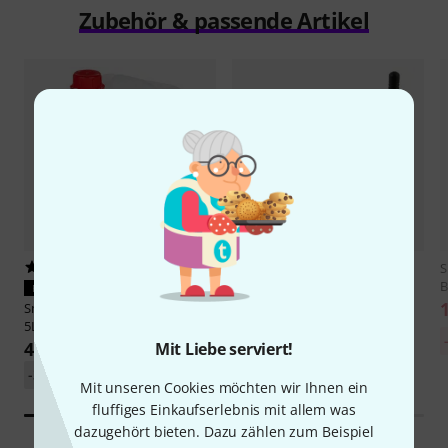
Zubehör & passende Artikel
202
10
S
B
PASST GARANTIERT
PASST GARANTIERT
Smoke Factory
Tour Hazer Fluid
Smoke Factory
Radio Remote
5L
Control
49 €
285 €
Mit Liebe serviert!
-36%
UVP: 76,12 €
-19%
UVP: 352,42 €
Mit unseren Cookies möchten wir Ihnen ein
fluffiges Einkaufserlebnis mit allem was
dazugehört bieten. Dazu zählen zum Beispiel