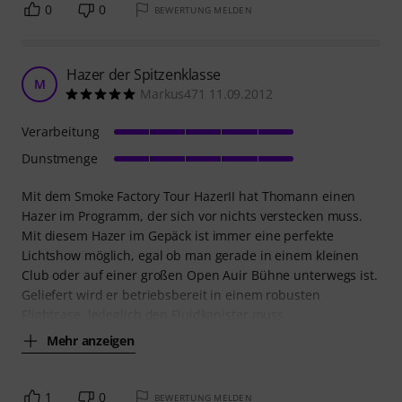
0
0
BEWERTUNG MELDEN
Hazer der Spitzenklasse
M
Markus471 11.09.2012
Verarbeitung
Dunstmenge
Mit dem Smoke Factory Tour HazerII hat Thomann einen
Hazer im Programm, der sich vor nichts verstecken muss.
Mit diesem Hazer im Gepäck ist immer eine perfekte
Lichtshow möglich, egal ob man gerade in einem kleinen
Club oder auf einer großen Open Auir Bühne unterwegs ist.
Geliefert wird er betriebsbereit in einem robusten
Flightcase, ledeglich den Fluidkanister muss
Mehr anzeigen
1
0
BEWERTUNG MELDEN