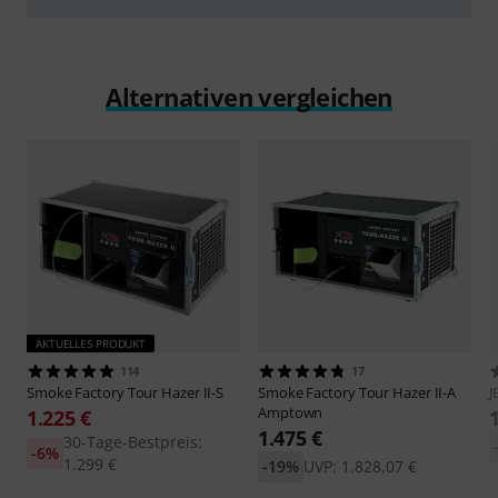
abspielen
Alternativen vergleichen
AKTUELLES PRODUKT
114
17
Smoke Factory
Tour Hazer II-S
Smoke Factory
Tour Hazer II-A
Amptown
1.225 €
1.475 €
30-Tage-Bestpreis:
-6%
1.299 €
-19%
UVP: 1.828,07 €