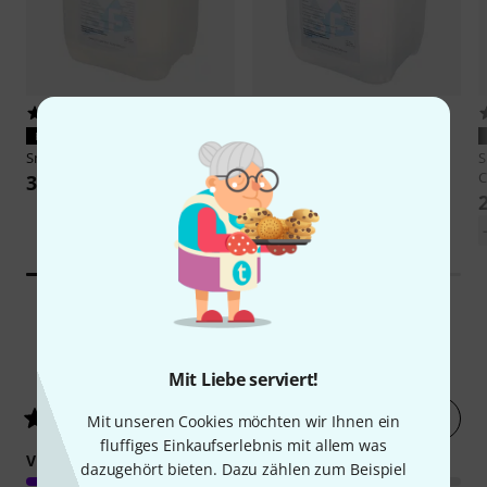
41
52
PASST GARANTIERT
PASST GARANTIERT
Smoke Factory
Designer Fog 5L
Smoke Factory
Heavy Fog 5L
S
C
36 €
33 €
-36%
UVP: 51,55 €
14
Kundenbewertungen
Mit Liebe serviert!
Jetzt bewerten
4.5
/ 5
Mit unseren Cookies möchten wir Ihnen ein
fluffiges Einkaufserlebnis mit allem was
VERARBEITUNG
dazugehört bieten. Dazu zählen zum Beispiel