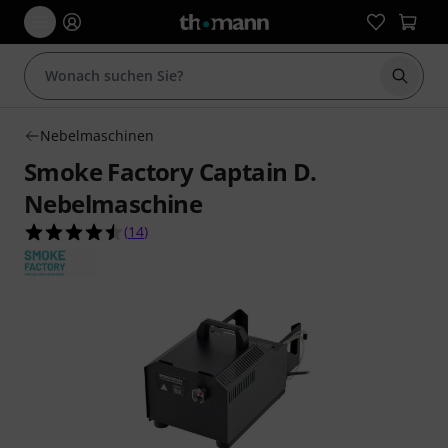
Suche 
Nebelmaschinen
Smoke Factory Captain D.
Nebelmaschine
4.5 von 5 Sternen aus 14 Kundenbewertungen
(
14
)