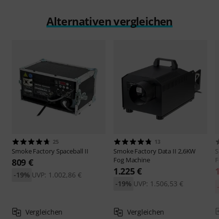
Alternativen vergleichen
25
13
Smoke Factory
Spaceball II
Smoke Factory
Data II 2,6KW
S
Fog Machine
F
809 €
1.225 €
-19%
UVP: 1.002,86 €
-19%
UVP: 1.506,53 €
Vergleichen
Vergleichen