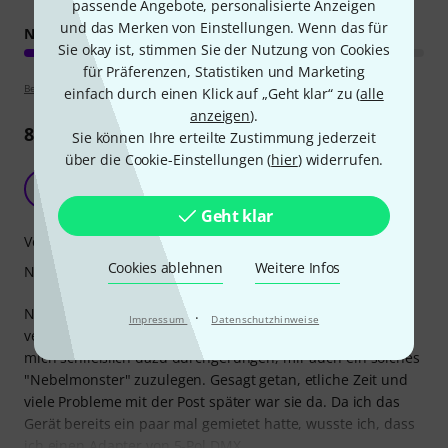
passende Angebote, personalisierte Anzeigen
und das Merken von Einstellungen. Wenn das für
NEBELMENGE
Sie okay ist, stimmen Sie der Nutzung von Cookies
für Präferenzen, Statistiken und Marketing
Bewertungsrichtlinien
einfach durch einen Klick auf „Geht klar“ zu (
alle
anzeigen
).
8
Rezensionen
Sie können Ihre erteilte Zustimmung jederzeit
über die Cookie-Einstellungen (
hier
) widerrufen.
Einfach ein Arbeitstier
JS
J. Simon2003 17.06.2019
Geht klar
Verarbeitung
Cookies ablehnen
Weitere Infos
Nebelmenge
Nachdem ich die Captain D. bereits ein paar mal für
·
Impressum
Datenschutzhinweise
verschiedene Veranstaltungen gemietet hatte, habe ich
mich schließlich dazu durchgerungen, mir auch ein solches
"Nebelmonster" zuzulegen. Gesagt getan, etliche Zeit und
viele Probleme mit der Post später war sie da. Da ich das
Gerät bereits ein paar mal gemietet hatte, wusste ich, dass
ich einen Adapter von 5-Pol DMX