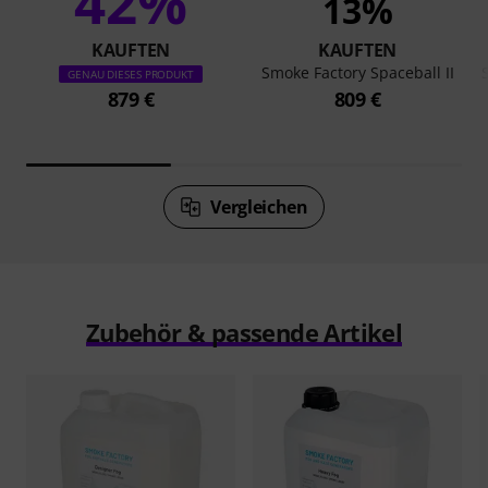
42%
13%
KAUFTEN
KAUFTEN
Smoke Factory Spaceball II
GENAU DIESES PRODUKT
879 €
809 €
Vergleichen
Zubehör & passende Artikel