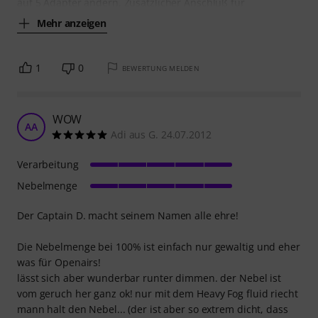
auf 5 Adapter ändern. Zusätzlicher Anschluß für
Mehr anzeigen
1
0
BEWERTUNG MELDEN
WOW
AA
Adi aus G. 24.07.2012
Verarbeitung
Nebelmenge
Der Captain D. macht seinem Namen alle ehre!
Die Nebelmenge bei 100% ist einfach nur gewaltig und eher
was für Openairs!
lässt sich aber wunderbar runter dimmen. der Nebel ist
vom geruch her ganz ok! nur mit dem Heavy Fog fluid riecht
mann halt den Nebel... (der ist aber so extrem dicht, dass