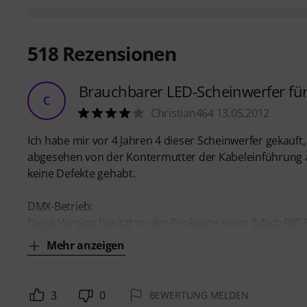
518
Rezensionen
Brauchbarer LED-Scheinwerfer fü
C
Christian464 13.05.2012
Ich habe mir vor 4 Jahren 4 dieser Scheinwerfer gekauft
abgesehen von der Kontermutter der Kabeleinführung au
keine Defekte gehabt.
DMX-Betrieb:
Diese Version besitzt an der Rückseite einen 8-fach DIP-
Mehr anzeigen
3
0
BEWERTUNG MELDEN