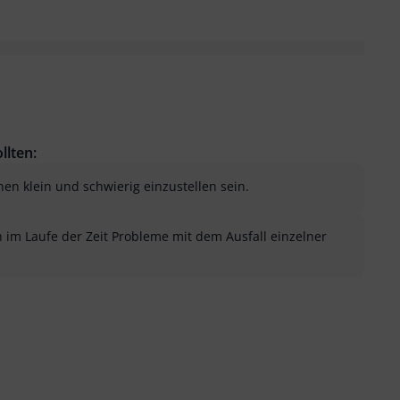
llten:
en klein und schwierig einzustellen sein.
n im Laufe der Zeit Probleme mit dem Ausfall einzelner
sung als hilfreich
menfassung als nicht hilfreich