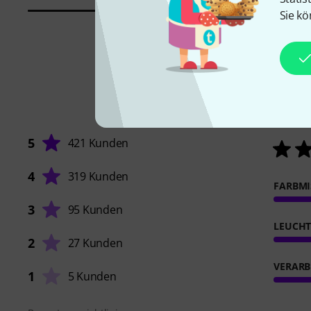
Sie kö
5
421 Kunden
4
319 Kunden
FARBM
3
95 Kunden
LEUCHT
2
27 Kunden
VERARB
1
5 Kunden