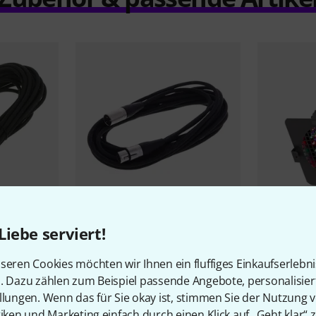
5
12374
Liebe serviert!
the sssnake
SM6BK
Stairville
LE
LEDs RGB
5,90 €
seren Cookies möchten wir Ihnen ein fluffiges Einkaufserlebn
39 €
n. Dazu zählen zum Beispiel passende Angebote, personalisie
llungen. Wenn das für Sie okay ist, stimmen Sie der Nutzung 
tiken und Marketing einfach durch einen Klick auf „Geht klar“ z