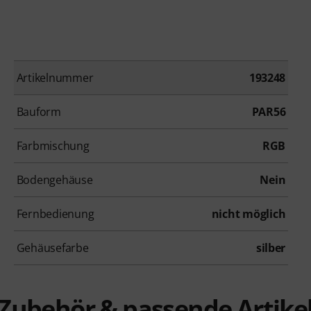
Artikelnummer
193248
Bauform
PAR56
Farbmischung
RGB
Bodengehäuse
Nein
Fernbedienung
nicht möglich
Gehäusefarbe
silber
Zubehör & passende Artike