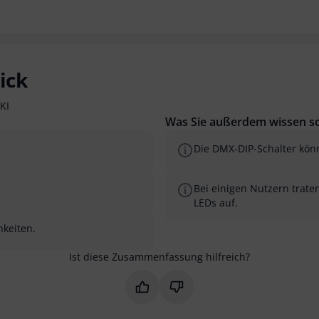
ick
KI
Was Sie außerdem wissen so
Die DMX-DIP-Schalter könn
Bei einigen Nutzern trate
LEDs auf.
hkeiten.
Ist diese Zusammenfassung hilfreich?
Markieren Sie diese Zusammenfas
Markieren Sie diese Zusam