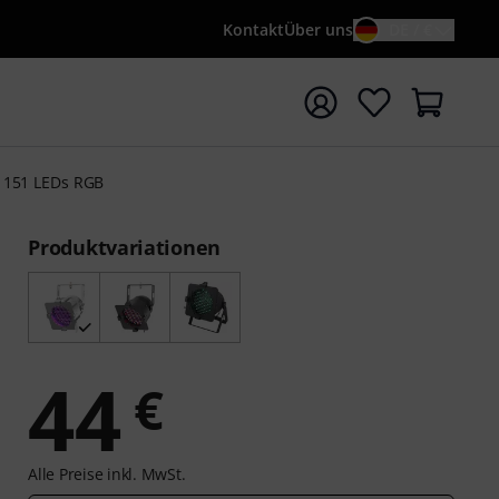
Kontakt
Über uns
DE / €
e mit Suchwort {searchTerm} starten
. 151 LEDs RGB
Produktvariationen
44
€
Alle Preise inkl. MwSt.