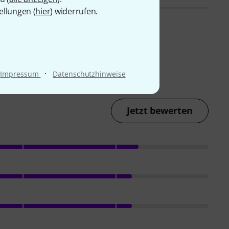
ellungen (
hier
) widerrufen.
·
Impressum
Datenschutzhinweise
Jetzt bewerten