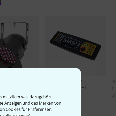
1699
1097
D PAR 56 black 151
Stairville
DMX-Master I
p
169 €
4
is mit allem was dazugehört
rte Anzeigen und das Merken von
von Cookies für Präferenzen,
u (
alle anzeigen
).