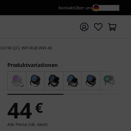
Kontakt
Über uns
DE / €
e mit Suchwort {searchTerm} starten
 12x1W QCL WH RGB WW 40
Produktvariationen
44
€
Alle Preise inkl. MwSt.