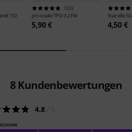
1532
anel 150
pro snake
TPD-3 2 FM
Stairville
St
5,90 €
4,50 €
8
Kundenbewertungen
4.8
/ 5
ISCHUNG