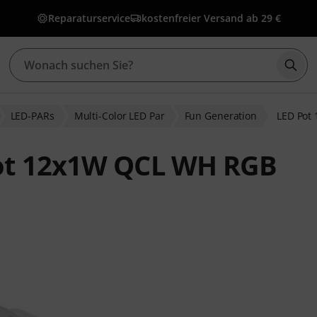
Reparaturservice
kostenfreier Versand ab 29 €
Such
LED-PARs
Multi-Color LED Par
Fun Generation
LED Pot
Pot 12x1W QCL WH RGB
wertungen