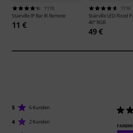
1110
1716
Stairville
IP Bar IR Remote
Stairville
LED Flood P
40° RGB
11 €
49 €
5
6 Kunden
4
2 Kunden
FARBM