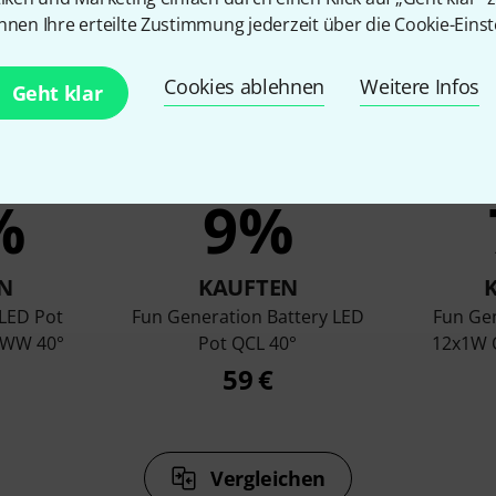
nnen Ihre erteilte Zustimmung jederzeit über die Cookie-Einst
Cookies ablehnen
Weitere Infos
Geht klar
%
9%
N
KAUFTEN
LED Pot
Fun Generation Battery LED
Fun Ge
 WW 40°
Pot QCL 40°
12x1W 
59 €
Vergleichen