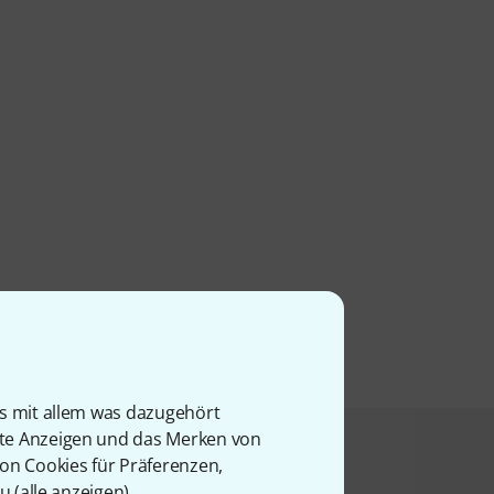
is mit allem was dazugehört
rte Anzeigen und das Merken von
t angesehen haben
von Cookies für Präferenzen,
u (
alle anzeigen
).