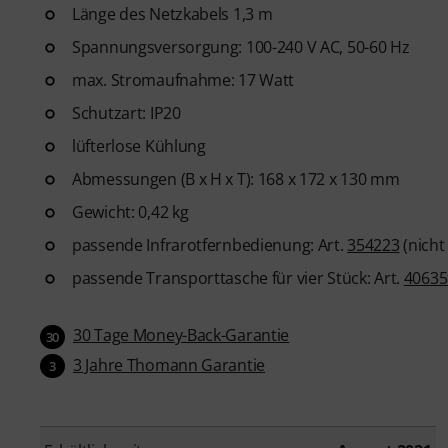
Länge des Netzkabels 1,3 m
Spannungsversorgung: 100-240 V AC, 50-60 Hz
max. Stromaufnahme: 17 Watt
Schutzart: IP20
lüfterlose Kühlung
Abmessungen (B x H x T): 168 x 172 x 130 mm
Gewicht: 0,42 kg
passende Infrarotfernbedienung: Art.
354223
(nicht
passende Transporttasche für vier Stück: Art.
40635
30 Tage Money-Back-Garantie
30
3 Jahre Thomann Garantie
3