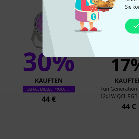
Sie kö
30%
17
KAUFTEN
KAUFTE
Fun Generation 
GENAU DIESES PRODUKT
12x1W QCL RGB
44 €
44 €