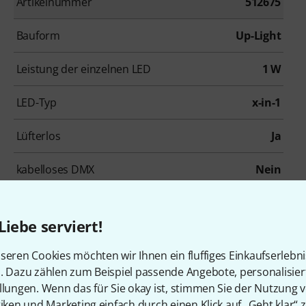
Artikelnummer
512675
Bauform
Up-Light
Leistung der einzelnen LED
1 W
LED-Typ
x-in-1
Lüfterlos
Ja
kabelloses DMX
Nein
Liebe serviert!
seren Cookies möchten wir Ihnen ein fluffiges Einkaufserlebn
n. Dazu zählen zum Beispiel passende Angebote, personalisie
en, die sich dieses Produk
llungen. Wenn das für Sie okay ist, stimmen Sie der Nutzung 
tiken und Marketing einfach durch einen Klick auf „Geht klar“ z