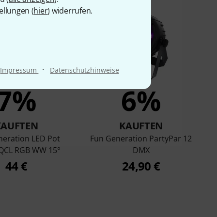
ellungen (
hier
) widerrufen.
·
Impressum
Datenschutzhinweise
7%
6%
KAUFTEN
KAUFTEN
neration LED Pot
Fun Generation PartyPar 12
QCL RGB WW 15°
DMX
44 €
24,90 €