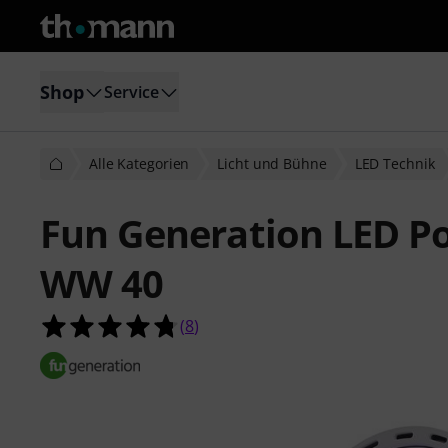
Shop
Service
Alle Kategorien
Licht und Bühne
LED Technik
Fun Generation LED 
WW 40
4.8 von 5 Sternen aus 8 Kundenbe
(
8
)