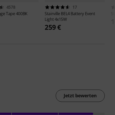
4578
17
age Tape 400BK
Stairville
BEL4 Battery Event
St
Light 4x15W
1
259 €
Jetzt bewerten