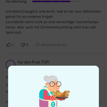
Verarbeitung
Schreibtischtauglich und leicht. Hab es mir zum DMX-testen
geholt für ein anderes Projekt.
Leuchtkraft reicht nicht an eine vernünftige Taschenlampe
heran. Aber auch mit Zimmerbeleuchtung sieht man den
Spot noch.
1
0
BEWERTUNG MELDEN
Für den Preis TOP!
_
__Fabian__ 07.02.2022
Farbmischung
Leuchtkraft
Verarbeitung
Ich habe nach einem günstigen Akku Scheinwerfer gesucht,
und ihn gefunden.