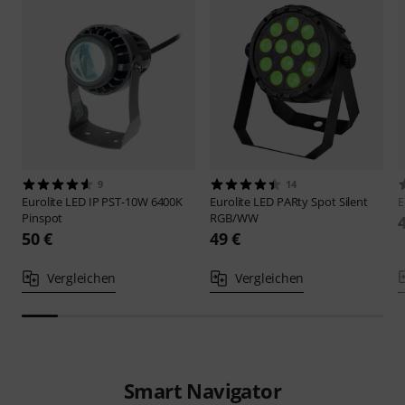
9
14
Eurolite
LED IP PST-10W 6400K
Eurolite
LED PARty Spot Silent
E
Pinspot
RGB/WW
50 €
49 €
Vergleichen
Vergleichen
Smart Navigator