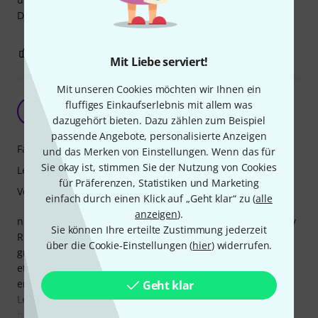
Dieser Scheinwerfer ist für das Geld Top!
1
0
BEWERTUNG MELDEN
Mit Liebe serviert!
Mit unseren Cookies möchten wir Ihnen ein
Wunder gibt es immer wieder,
fluffiges Einkaufserlebnis mit allem was
JA
Jo aus Do 10.01.2025
dazugehört bieten. Dazu zählen zum Beispiel
passende Angebote, personalisierte Anzeigen
Farbmischung
und das Merken von Einstellungen. Wenn das für
Sie okay ist, stimmen Sie der Nutzung von Cookies
Leuchtkraft
für Präferenzen, Statistiken und Marketing
Verarbeitung
einfach durch einen Klick auf „Geht klar“ zu (
alle
anzeigen
).
nur in der Physik eher selten. Der Eurolite AKKU Mini PARty
Sie können Ihre erteilte Zustimmung jederzeit
RGBW Spot MK2 besitzt je drei Leds der Farben rot, blau,
über die Cookie-Einstellungen (
hier
) widerrufen.
grün und weiß. Dabei fehlt es den roten Leds im Vergleich
etwas an Leuchtkraft. Da Mischfarben erst an der Wand
entstehen, sind die Farbübergänge nicht so smooth wie
Geht klar
Leuchten mit mehrfarbigen Leds. Die Leuchtkraft ist eher
bescheiden, dafür hält der