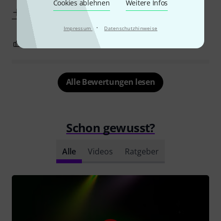
Cookies ablehnen
Weitere Infos
Mehr anzeigen
·
Impressum
Datenschutzhinweise
2
0
BEWERTUNG MELDEN
Alle Bewertungen lesen
Schon gewusst?
Alle
Videos
Ratgeber