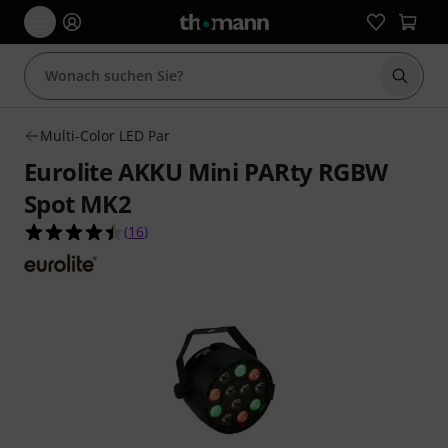
Suche 
Multi-Color LED Par
Eurolite AKKU Mini PARty RGBW
Spot MK2
4.4 von 5 Sternen aus 16 Kundenbewertungen
(
16
)