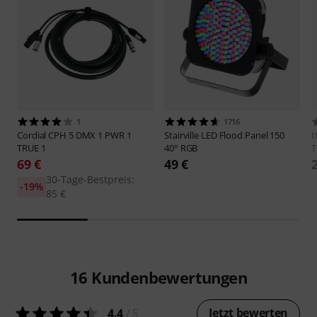
1
1716
Cordial
CPH 5 DMX 1 PWR 1
Stairville
LED Flood Panel 150
t
TRUE 1
40° RGB
T
69 €
49 €
30-Tage-Bestpreis:
-19%
85 €
16
Kundenbewertungen
Jetzt bewerten
4.4
/ 5