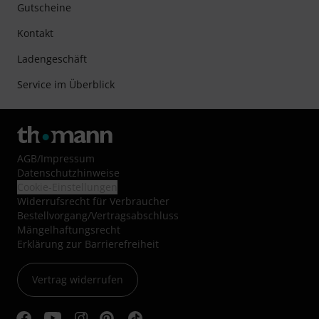
Gutscheine
Kontakt
Ladengeschäft
Service im Überblick
AGB
/
Impressum
Datenschutzhinweise
Cookie-Einstellungen
Widerrufsrecht für Verbraucher
Bestellvorgang/Vertragsabschluss
Mängelhaftungsrecht
Erklärung zur Barrierefreiheit
Vertrag widerrufen