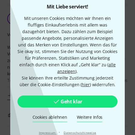
Mit Liebe serviert!
Schick, leicht, professionell?
Mit unseren Cookies möchten wir Ihnen ein
S
Sebastian982 25.09.2012
fluffiges Einkaufserlebnis mit allem was
dazugehört bieten. Dazu zählen zum Beispiel
Verarbeitung
passende Angebote, personalisierte Anzeigen
und das Merken von Einstellungen. Wenn das für
Wer kennt es nicht: für die kommende (kleine)
Sie okay ist, stimmen Sie der Nutzung von Cookies
Veranstaltung hat man gerade keine Linsen-Scheinwerfer
für Präferenzen, Statistiken und Marketing
zur Verfügung und muss wohl oder übel fürs Frontlicht auf
einfach durch einen Klick auf „Geht klar“ zu (
alle
normale PAR64 zurückgreifen. Um den Lichtkegel besser
anzeigen
).
kontrollieren zu können, habe ich mir hierfür die
Sie können Ihre erteilte Zustimmung jederzeit
Torblenden von Stairville bestellt. Erster Eindruck: Durchaus
über die Cookie-Einstellungen (
hier
) widerrufen.
solide. Zwar ist das Blech relativ dünn, aber
Mehr anzeigen
Geht klar
2
0
BEWERTUNG MELDEN
Cookies ablehnen
Weitere Infos
·
Impressum
Datenschutzhinweise