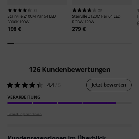
35
23
Stairville
Z100M Par 64 LED
Stairville
Z120M Par 64 LED
3000K 100W
RGBW 120W
198 €
279 €
126
Kundenbewertungen
Jetzt bewerten
4.4
/ 5
VERARBEITUNG
Bewertungsrichtlinien
Kundenrezensionen im Überblick