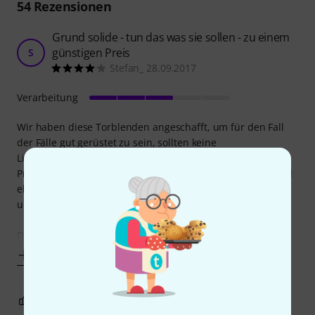
54
Rezensionen
Grund solide - tun das was sie sollen - zu einem
günstigen Preis
S
Stefan_ 28.09.2017
Verarbeitung
Wir haben diese Torblenden angeschafft, um für den Fall
der Fälle gut gerüstet zu sein, sollten keine
Linsenscheinwerfer zur Verfügung stehen.
Prinzipiell grund solide und tun das was sie sollen, um mal
eben den Lichtkegel von PAR Scheinwerfern zu korrigieren
und dafür sind sie voll ausreichend.
Das Blech ist zwar recht dünn aber macht dennoch keinen
Mehr anzeigen
3
0
BEWERTUNG MELDEN