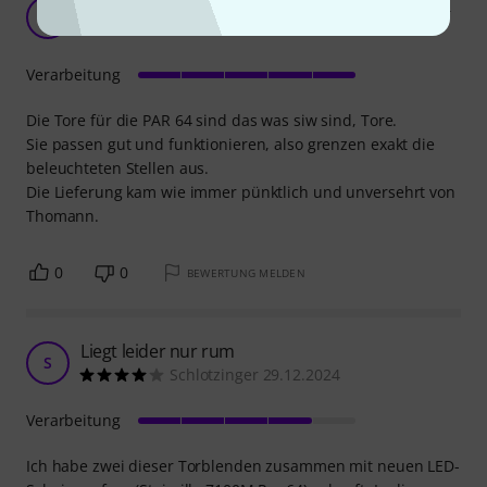
Bewertung für Stairville Barndoor for PAR 64 BK
S
StrUdo 13.01.2021
Verarbeitung
Die Tore für die PAR 64 sind das was siw sind, Tore.
Sie passen gut und funktionieren, also grenzen exakt die
beleuchteten Stellen aus.
Die Lieferung kam wie immer pünktlich und unversehrt von
Thomann.
0
0
BEWERTUNG MELDEN
Liegt leider nur rum
S
Schlotzinger 29.12.2024
Verarbeitung
Ich habe zwei dieser Torblenden zusammen mit neuen LED-