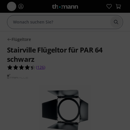
Suche 
Flügeltore
Stairville Flügeltor für PAR 64
schwarz
4.4 von 5 Sternen aus 126 Kundenbewertungen
(
126
)