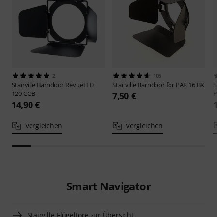
2
105
Stairville
Barndoor RevueLED
Stairville
Barndoor for PAR 16 BK
S
120 COB
P
7,50 €
14,90 €
Vergleichen
Vergleichen
Smart Navigator
Stairville Flügeltore zur Übersicht