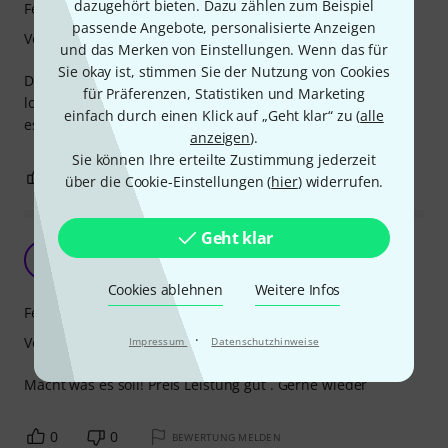
dazugehört bieten. Dazu zählen zum Beispiel
Features
passende Angebote, personalisierte Anzeigen
Verarbeitung
und das Merken von Einstellungen. Wenn das für
Sie okay ist, stimmen Sie der Nutzung von Cookies
Die Tore erfüllen ihre Aufgabe. Aber leider sitzen sie sehr
für Präferenzen, Statistiken und Marketing
locker im Scheinwerfer und verdrehen sich leicht. Das gibt
einfach durch einen Klick auf „Geht klar“ zu (
alle
es noch Nachholbedarf. Daher auch nur 4 Sterne.
anzeigen
).
Sie können Ihre erteilte Zustimmung jederzeit
0
0
BEWERTUNG MELDEN
über die Cookie-Einstellungen (
hier
) widerrufen.
Geht klar
Stairville Barndoor Mini Stage Par
H
HoZpotMusik 26.12.2019
Cookies ablehnen
Weitere Infos
Features
·
Verarbeitung
Impressum
Datenschutzhinweise
Macht was es soll! Preis Leistung gut . Gerne wieder
0
0
BEWERTUNG MELDEN