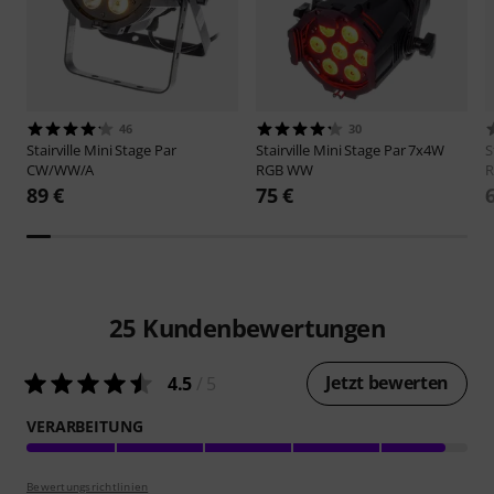
46
30
Stairville
Mini Stage Par
Stairville
Mini Stage Par 7x4W
S
CW/WW/A
RGB WW
89 €
75 €
25
Kundenbewertungen
Jetzt bewerten
4.5
/ 5
VERARBEITUNG
Bewertungsrichtlinien