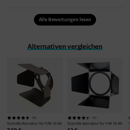
Alle Bewertungen lesen
Alternativen vergleichen
105
137
Stairville
Barndoor for PAR 16 BK
Stairville
Barndoor for PAR 56 BK
S
1
7,50 €
12 €