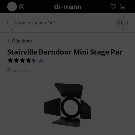
Suche 
Flügeltore
Stairville Barndoor Mini Stage Par
4.5 von 5 Sternen aus 25 Kundenbewertungen
(
25
)