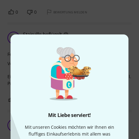
0
0
BEWERTUNG MELDEN
Stairville beflügelt 😁
MG
Mike GT 23.03.2020
Features
Verarbeitung
Ein “must have”, wenn das Licht perfekt gelenkt werden soll.
Preis und Qualität stimmen in jeder Beziehung!
0
0
BEWERTUNG MELDEN
Mit Liebe serviert!
Sitzt leider etwas locker.
M
Mit unseren Cookies möchten wir Ihnen ein
magictim 30.12.2018
fluffiges Einkaufserlebnis mit allem was