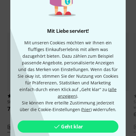
Alternativen vergleichen
Mit Liebe serviert!
Mit unseren Cookies möchten wir Ihnen ein
fluffiges Einkaufserlebnis mit allem was
dazugehört bieten. Dazu zählen zum Beispiel
passende Angebote, personalisierte Anzeigen
und das Merken von Einstellungen. Wenn das für
Sie okay ist, stimmen Sie der Nutzung von Cookies
für Präferenzen, Statistiken und Marketing
einfach durch einen Klick auf „Geht klar“ zu (
alle
anzeigen
).
105
1
Stairville
Barndoor for PAR 16 BK
Stairville
Barndoor for PAR 30
S
Sie können Ihre erteilte Zustimmung jederzeit
BRS
w
7,50 €
über die Cookie-Einstellungen (
hier
) widerrufen.
7,90 €
Geht klar
Vergleichen
Vergleichen