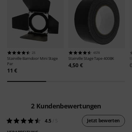
25
4578
Stairville
Barndoor Mini Stage
Stairville
Stage Tape 400BK
t
Par
4,50 €
11 €
2
Kundenbewertungen
Jetzt bewerten
4.5
/ 5