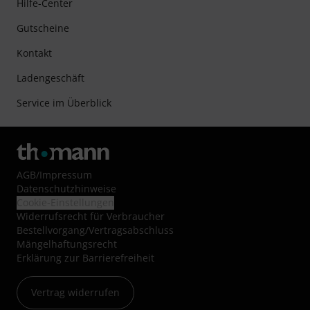
Hilfe-Center
Gutscheine
Kontakt
Ladengeschäft
Service im Überblick
AGB
/
Impressum
Datenschutzhinweise
Cookie-Einstellungen
Widerrufsrecht für Verbraucher
Bestellvorgang/Vertragsabschluss
Mängelhaftungsrecht
Erklärung zur Barrierefreiheit
Vertrag widerrufen