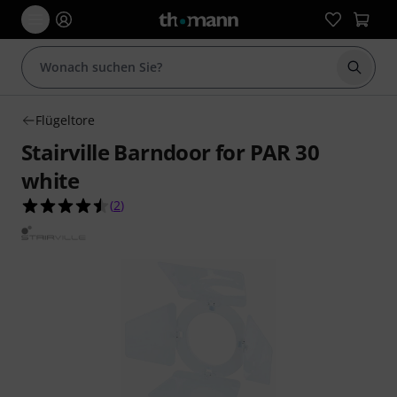
Suche 
Flügeltore
Stairville Barndoor for PAR 30
white
4.5 von 5 Sternen aus 2 Kundenbewertungen
(
2
)