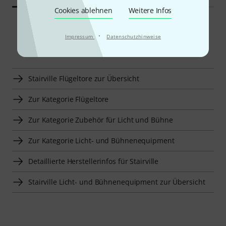
Cookies ablehnen
Weitere Infos
·
Impressum
Datenschutzhinweise
Smart Navigator
Stairville Flügeltore zur Übersicht
Zur Kategorie Flügeltore
Zur Kategorie Zubehör für Licht und Bühne
Zur Kategorie Licht- und Bühnenequipment
Detaillierte Herstellerinfos für Stairville
Stairville Licht- und Bühnenequipment zur Übersicht