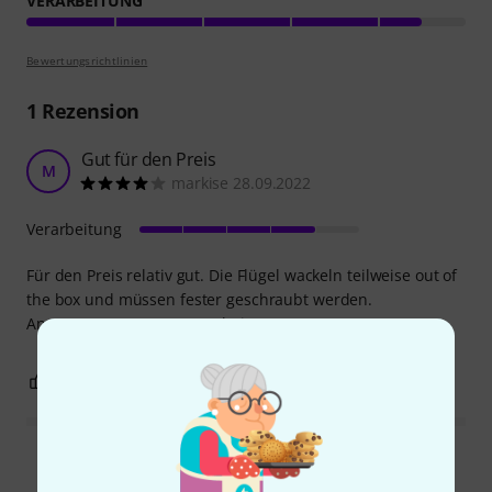
VERARBEITUNG
Bewertungsrichtlinien
1
Rezension
Gut für den Preis
M
markise 28.09.2022
Verarbeitung
Für den Preis relativ gut. Die Flügel wackeln teilweise out of
the box und müssen fester geschraubt werden.
Ansonsten ganz gute Verarbeitung
0
0
BEWERTUNG MELDEN
Alle Bewertungen lesen