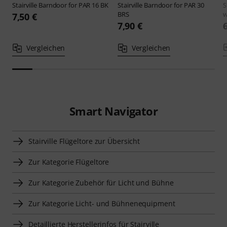
Stairville
Barndoor for PAR 16 BK
Stairville
Barndoor for PAR 30
S
BRS
w
7,50 €
7,90 €
Vergleichen
Vergleichen
Smart Navigator
Stairville Flügeltore zur Übersicht
Zur Kategorie Flügeltore
Zur Kategorie Zubehör für Licht und Bühne
Zur Kategorie Licht- und Bühnenequipment
Detaillierte Herstellerinfos für Stairville