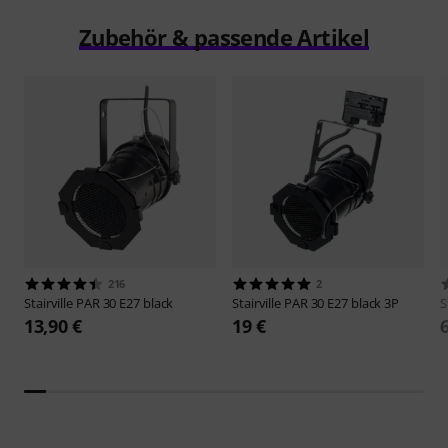
Zubehör & passende Artikel
216
2
Stairville
PAR 30 E27 black
Stairville
PAR 30 E27 black 3P
S
13,90 €
19 €