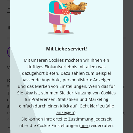
Mehr anzeigen
0
0
BEWERTUNG MELDEN
Spielzeug, kein Werkzeug
Mit Liebe serviert!
M
mix4munich 01.07.2018
Mit unseren Cookies möchten wir Ihnen ein
fluffiges Einkaufserlebnis mit allem was
Verarbeitung
dazugehört bieten. Dazu zählen zum Beispiel
passende Angebote, personalisierte Anzeigen
Ich habe zwei von diesen Torblenden zu meinen beiden
und das Merken von Einstellungen. Wenn das für
Stairville PAR 30 E27 gekauft. Leider ist die Verarbeitung der
Sie okay ist, stimmen Sie der Nutzung von Cookies
Torblenden genauso schwach wie die des Scheinwerfers -
für Präferenzen, Statistiken und Marketing
eins der beiden Modelle funktioniert ordentlich, bei dem
einfach durch einen Klick auf „Geht klar“ zu (
alle
anderen ist einer der beiden großen Flügel mit soviel Spiel
anzeigen
).
montiert, dass er nicht hält. Unten montiert hängt er runter,
Sie können Ihre erteilte Zustimmung jederzeit
oben montiert liegt
über die Cookie-Einstellungen (
hier
) widerrufen.
Mehr anzeigen