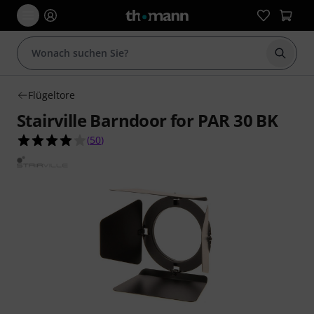
Suche 
Flügeltore
Stairville Barndoor for PAR 30 BK
3.9 von 5 Sternen aus 50 Kundenbewertungen
(
50
)