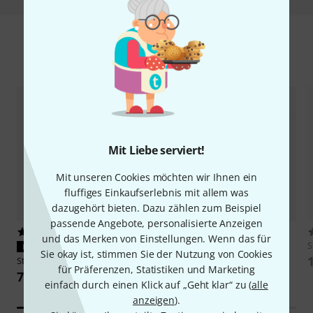
Zubehör & passende Artikel
Mit Liebe serviert!
Mit unseren Cookies möchten wir Ihnen ein
fluffiges Einkaufserlebnis mit allem was
dazugehört bieten. Dazu zählen zum Beispiel
passende Angebote, personalisierte Anzeigen
105
60
und das Merken von Einstellungen. Wenn das für
Stairville
PAR 16 GU10 black
S
PASST GARANTIERT
Sie okay ist, stimmen Sie der Nutzung von Cookies
Bundle
Stairville
Barndoor for PAR 16 BK
für Präferenzen, Statistiken und Marketing
42 €
7,50 €
einfach durch einen Klick auf „Geht klar“ zu (
alle
anzeigen
).