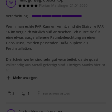
Mini, günstig, optisch top
FM
Florian Maislinger 21.04.2020
Verarbeitung
Wenn man echte PAR-Kannen kennt, sind die Stairville PAR
16 im Vergleich wirklich süß anzusehen. Ich nutze sie für
eine etwas ausgefallenere Raumbeleuchtung an einem
Deco-Truss, mit den passenden Half-Couplern als
Festinstallation.
Die Scheinwerfer sind sehr gut verarbeitet, da sie quasi
vollständig aus Metall gefertigt sind. Einziges Manko hier ist
für
Mehr anzeigen
3
1
BEWERTUNG MELDEN
Nettes kleines Lämpchen