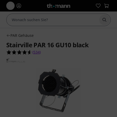
Suche 
PAR Gehäuse
Stairville PAR 16 GU10 black
4.6 von 5 Sternen aus 534 Kundenbewertungen
(
534
)