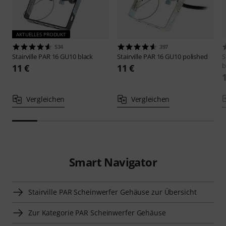
AKTUELLES PRODUKT
534
397
Stairville
PAR 16 GU10 black
Stairville
PAR 16 GU10 polished
S
b
11 €
11 €
Vergleichen
Vergleichen
Smart Navigator
Stairville PAR Scheinwerfer Gehäuse zur Übersicht
Zur Kategorie PAR Scheinwerfer Gehäuse