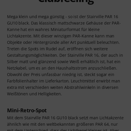
Mega klein und mega günstig - so ist der Stairville PAR 16
GU10 black. Das klassisch mattschwarze Gehäuse der PAR-
Kanne hat ein wahres Miniaturformat für kleine
Lichtakzente. Mit dieser winzigen PAR-Kanne kann man
Objekte oder Hintergründe aller Art punktuell beleuchten.
Treten die Spots im Rudel auf, eröffnen sich weitere
Gestaltungsmöglichkeiten. Der Stairville PAR 16, der auch in
Silber matt und glänzend sowie Weiß erhältlich ist, hat ein
Netzkabel, um es an den Haushaltsstrom anzuschließen.
Obwohl der Preis unfassbar niedrig ist, steckt sogar ein
Farbfolienhalter im Lieferkarton. Leuchtmittel erwirbt man
extra mit verschieden weiten Abstrahlwinkeln in diversen
Weißtönen und Helligkeiten.
Mini-Retro-Spot
Mit dem Stairville PAR 16 GU10 black setzt man Lichtakzente
ähnlich wie mit den weltbekannten größeren PAR 64, nur
mit dem Unterschied, dass der Lichtkegel kleiner ist. Aber