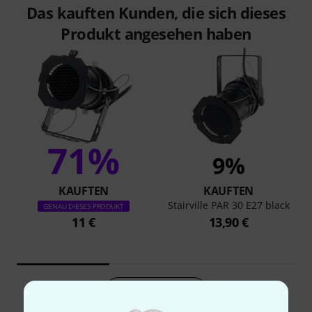
Das kauften Kunden, die sich dieses
Produkt angesehen haben
71%
9%
KAUFTEN
KAUFTEN
Stairville PAR 30 E27 black
GENAU DIESES PRODUKT
11 €
13,90 €
Vergleichen