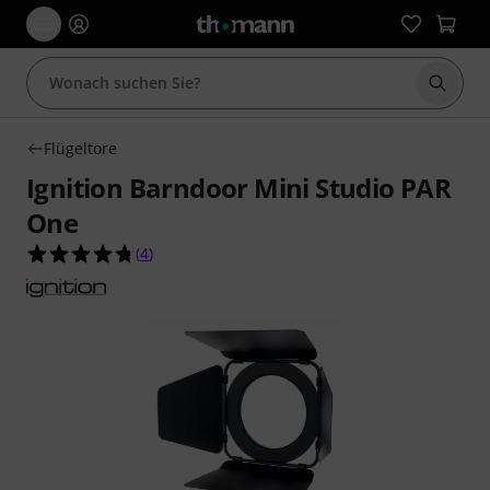
Suche 
Flügeltore
Ignition Barndoor Mini Studio PAR
One
4.8 von 5 Sternen aus 4 Kundenbewertungen
(
4
)