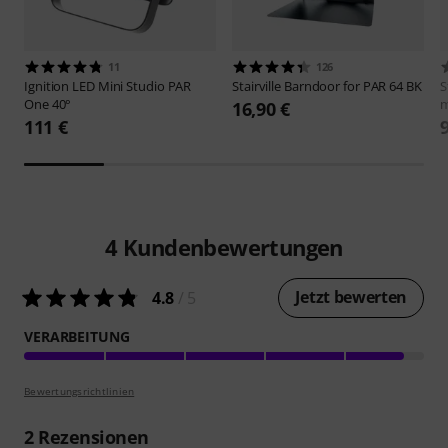
11
126
Ignition
LED Mini Studio PAR
Stairville
Barndoor for PAR 64 BK
S
One 40°
m
16,90 €
111 €
4
Kundenbewertungen
Jetzt bewerten
4.8
/ 5
VERARBEITUNG
Bewertungsrichtlinien
2
Rezensionen