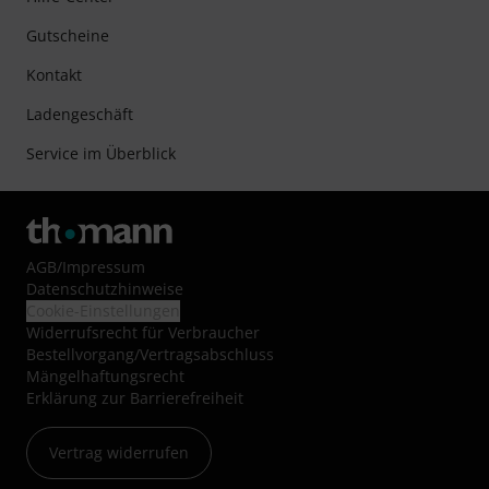
Gutscheine
Kontakt
Ladengeschäft
Service im Überblick
AGB
/
Impressum
Datenschutzhinweise
Cookie-Einstellungen
Widerrufsrecht für Verbraucher
Bestellvorgang/Vertragsabschluss
Mängelhaftungsrecht
Erklärung zur Barrierefreiheit
Vertrag widerrufen