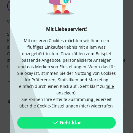
Mini Studio PAR One
W
Wiesy 10.10.2025
Verarbeitung
Mit Liebe serviert!
Seit Jahren musiziere ich vor allem in Kirchen mit meinen
Keyboards, bisher ohne Lichttechnik. Das soll sich nun
Mit unseren Cookies möchten wir Ihnen ein
ändern. Schon allein mit einer Reihe von 6 Mini Studio PAR
fluffiges Einkaufserlebnis mit allem was
One gewinnen meine sogenannten "Klangspiele"
dazugehört bieten. Dazu zählen zum Beispiel
stimmungsmäßig und optisch an Lebendigkeit. Auch gerade
passende Angebote, personalisierte Anzeigen
in älteren Kirchen kann man der Architektur besondere
und das Merken von Einstellungen. Wenn das für
Akzente setzen. Für einen relativ kleinen
Sie okay ist, stimmen Sie der Nutzung von Cookies
für Präferenzen, Statistiken und Marketing
Mehr anzeigen
einfach durch einen Klick auf „Geht klar“ zu (
alle
anzeigen
).
Sie können Ihre erteilte Zustimmung jederzeit
0
0
BEWERTUNG MELDEN
über die Cookie-Einstellungen (
hier
) widerrufen.
Geht klar
Alle Bewertungen lesen