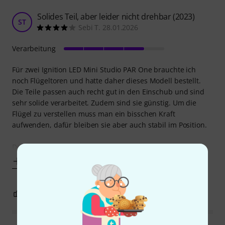
Solides Teil, aber leider nicht drehbar (2023)
ST
Sebi T. 28.01.2026
Verarbeitung
Für zwei Ignition LED Mini Studio PAR One brauchte ich
noch Flügeltoren und hatte daher dieses Modell bestellt.
Die Teile passen auch recht gut in den Einschub und sind
sehr solide verarbeitet. Zudem sind sie günstig. Um die
Flügel zu verstellen muss man ein bisschen Kraft
aufwenden, dafür bleiben sie aber auch stabil im Position.
Doch der große Haken:
Mehr anzeigen
0
0
BEWERTUNG MELDEN