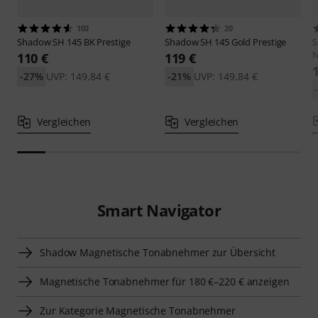
103
20
Shadow
SH 145 BK Prestige
Shadow
SH 145 Gold Prestige
N
110 €
119 €
-27%
UVP: 149,84 €
-21%
UVP: 149,84 €
Vergleichen
Vergleichen
Smart Navigator
Shadow Magnetische Tonabnehmer zur Übersicht
Magnetische Tonabnehmer für 180 €–220 € anzeigen
Zur Kategorie Magnetische Tonabnehmer