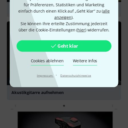
für Präferenzen, Statistiken und Marketing
Shadow SH 927 NMG-4 Nanomag Bluegrass Pickup
einfach durch einen Klick auf „Geht klar“ zu (
alle
anzeigen
).
abspielen
Sie können Ihre erteilte Zustimmung jederzeit
über die Cookie-Einstellungen (
hier
) widerrufen.
Geht klar
Cookies ablehnen
Weitere Infos
·
Impressum
Datenschutzhinweise
RATGEBER
Akustikgitarre aufnehmen