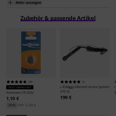
Mehr anzeigen
Zubehör & passende Artikel
280
16
L.R.Baggs
Element Active System
D
PASST GARANTIERT
VTC-N
Ansmann
CR 2032
199 €
1,10 €
-80%
UVP: 5,49 €