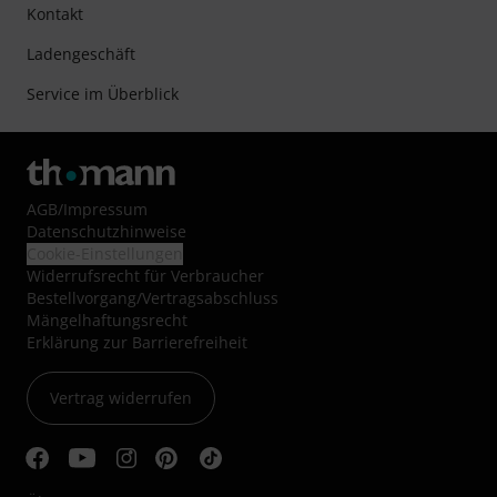
Kontakt
Ladengeschäft
Service im Überblick
AGB
/
Impressum
Datenschutzhinweise
Cookie-Einstellungen
Widerrufsrecht für Verbraucher
Bestellvorgang/Vertragsabschluss
Mängelhaftungsrecht
Erklärung zur Barrierefreiheit
Vertrag widerrufen