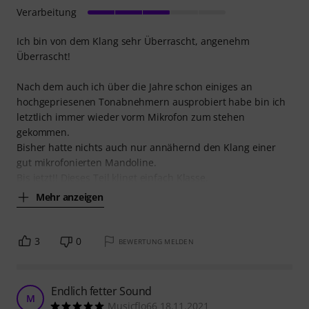
Verarbeitung
Ich bin von dem Klang sehr Überrascht, angenehm
Überrascht!
Nach dem auch ich über die Jahre schon einiges an
hochgepriesenen Tonabnehmern ausprobiert habe bin ich
letztlich immer wieder vorm Mikrofon zum stehen
gekommen.
Bisher hatte nichts auch nur annähernd den Klang einer
gut mikrofonierten Mandoline.
Bis jetzt!! Dieses Teil klingt einfach Klasse.
Mehr anzeigen
3
0
BEWERTUNG MELDEN
Endlich fetter Sound
M
Musicflo66 18.11.2021