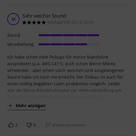
Sehr weicher Sound
M
Michael190 02.10.2010
Sound
Verarbeitung
Ich habe schon viele Pickups für meine Mandoline
ausprobiert (u.a. AKG C411), auch schon kleine Mikros
verwendet - aber einen solch weichen und ausgewogenen
Sound habe ich noch nie erreicht. Der Einbau ist auch für
einen mäßig begabten Laien problemlos möglich. Leider
war die kleine Rändelschraube zur Höheneinstellung am
Pickup an den tiefen Saiten bei meinem Pickup
Mehr anzeigen
3
0
BEWERTUNG MELDEN