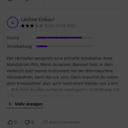
Leichter Einbau?
G
Gollo 24.04.2022
Sound
Verarbeitung
Der Hersteller verspricht eine schnelle Installation ihres
Mandolinen-PUs. Wenn du keinen Bammel hast, in dein
vielleicht doch teures Instrument mit der Bohrmaschine
reinzubohren, kann das o.k. sein. Dann brauchst du neben
dem 9-Holzbohrer aber auch noch einen kleinen von 2 mm
… Ach, hast du alles zu Hause rumliegen? – in Ordnung. Ich
habe einen ganzen Nachmittag für
Mehr anzeigen
0
0
BEWERTUNG MELDEN