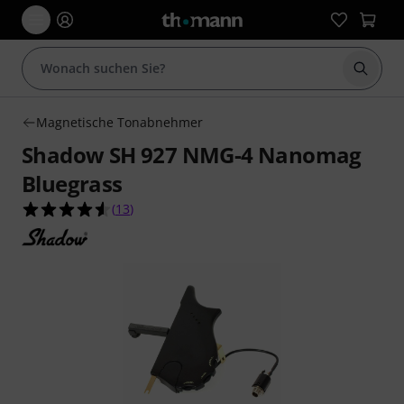
Suche 
Magnetische Tonabnehmer
Shadow SH 927 NMG-4 Nanomag
Bluegrass
4.5 von 5 Sternen aus 13 Kundenbewertungen
(
13
)