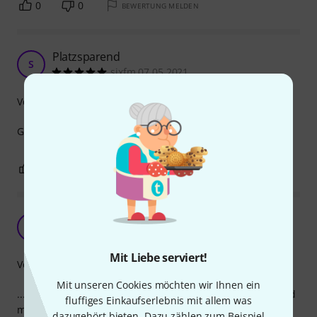
0
0
BEWERTUNG MELDEN
Platzsparend
S
sixfm 07.05.2021
Verarbeitung
Gut um auf Pedalboards Platz zu sparen.
0
0
BEWERTUNG MELDEN
Flexibles, praktisches Kabel,...
SJ
Skip Jones 23.12.2016
Mit Liebe serviert!
Verarbeitung
Mit unseren Cookies möchten wir Ihnen ein
... das ich als Verbindung zwischen dem Blackstar Fly 3 und
fluffiges Einkaufserlebnis mit allem was
meinen CBG's beim Üben daheim, oder auch bei
dazugehört bieten. Dazu zählen zum Beispiel