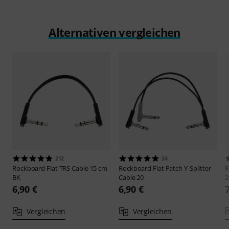
Alternativen vergleichen
212
34
Rockboard
Flat TRS Cable 15 cm
Rockboard
Flat Patch Y-Splitter
R
BK
Cable 20
2
6,90 €
6,90 €
Vergleichen
Vergleichen