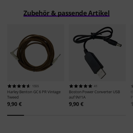
Zubehör & passende Artikel
1555
41
Harley Benton
GC 6 PR Vintage
Boston
Power Converter USB
t
Tweed
auf 9V/1A
P
9,90 €
9,90 €