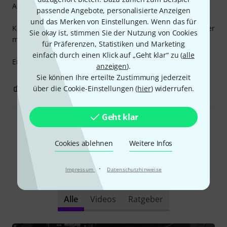
Akustiksessions nutze, wenn der Amp eh neben mir steht.
passende Angebote, personalisierte Anzeigen
und das Merken von Einstellungen. Wenn das für
Kompakt, sehr flexibles Material und sehr flach. Etwas teuer
Sie okay ist, stimmen Sie der Nutzung von Cookies
mit 7.- ¤ für 120 cm Kabel, ist's mir aber wert.
für Präferenzen, Statistiken und Marketing
einfach durch einen Klick auf „Geht klar“ zu (
alle
Empfehlung!
anzeigen
).
Sie können Ihre erteilte Zustimmung jederzeit
0
0
über die Cookie-Einstellungen (
hier
) widerrufen.
BEWERTUNG MELDEN
Geht klar
Alle Bewertungen lesen
Cookies ablehnen
Weitere Infos
·
Impressum
Datenschutzhinweise
Schon gewusst?
Alle
Videos
Ratgeber