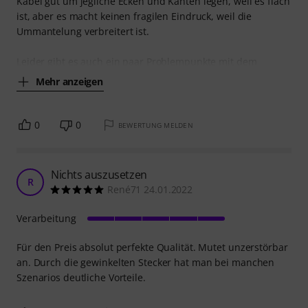
Kabel gut um jegliche Ecken und Kanten legen, weil es flach
ist, aber es macht keinen fragilen Eindruck, weil die
Ummantelung verbreitert ist.
Leider gibt es auch ein paar Problempunkte mit dem
Mehr anzeigen
0
0
BEWERTUNG MELDEN
Nichts auszusetzen
R
René71 24.01.2022
Verarbeitung
Für den Preis absolut perfekte Qualität. Mutet unzerstörbar
an. Durch die gewinkelten Stecker hat man bei manchen
Szenarios deutliche Vorteile.