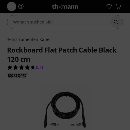
Suche 
Instrumenten Kabel
Rockboard Flat Patch Cable Black
120 cm
4.7 von 5 Sternen aus 51 Kundenbewertungen
(
51
)