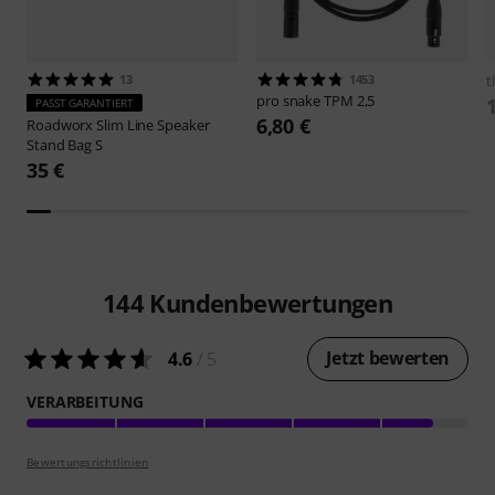
13
1453
t
pro snake
TPM 2,5
PASST GARANTIERT
6,80 €
Roadworx
Slim Line Speaker
Stand Bag S
35 €
144
Kundenbewertungen
Jetzt bewerten
4.6
/ 5
VERARBEITUNG
Bewertungsrichtlinien