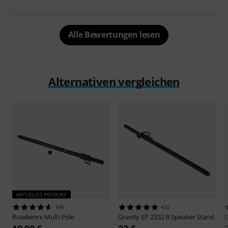
Alle Bewertungen lesen
Alternativen vergleichen
AKTUELLES PRODUKT
144
433
Roadworx
Multi Pole
Gravity
SP 2332 B Speaker Stand
G