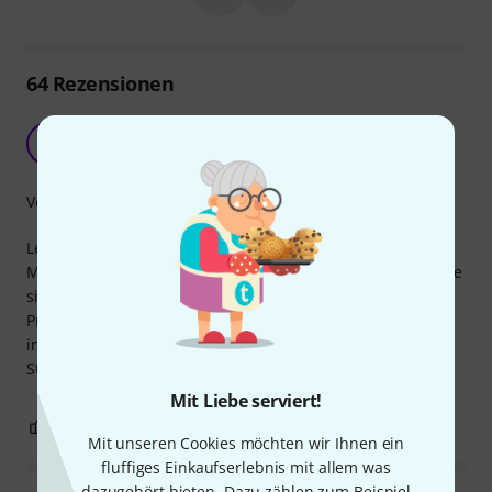
64
Rezensionen
Rockt!
K
KeineAhnungVonNix 13.10.2021
Verarbeitung
Leicht, schlankes Packmaß, stabil, robust, gutes Handling.
Mehr braucht es für mich nicht als Distanzstange. Ich nutze
sie für Tops, die zwischen 11 - 20 KG wiegen. Keinerlei
Probleme. Für mich ist übrigens nur der M20 Anschluss
interessant. Trotzdem gut zu wissen, dass man mit dieser
Stange auch 35mm Aufnahme nutzen könnte.
Mit Liebe serviert!
1
0
BEWERTUNG MELDEN
Mit unseren Cookies möchten wir Ihnen ein
fluffiges Einkaufserlebnis mit allem was
dazugehört bieten. Dazu zählen zum Beispiel