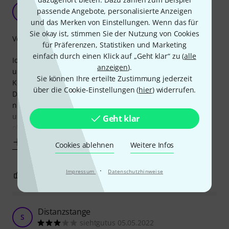
Im Bundle gekauft -
passende Angebote, personalisierte Anzeigen
K
Kettweazle 06.12.2022
und das Merken von Einstellungen. Wenn das für
Sie okay ist, stimmen Sie der Nutzung von Cookies
Verarbeitung
für Präferenzen, Statistiken und Marketing
einfach durch einen Klick auf „Geht klar“ zu (
alle
Ich habe diese Distanzstange im Bundle mit de EV ELX 112
anzeigen
).
und 118 gekauft und frage mich wirklich ob jemand diese
Sie können Ihre erteilte Zustimmung jederzeit
Kombination mal getestet hat bevor sie so verkauft wurde.
über die Cookie-Einstellungen (
hier
) widerrufen.
Die Distanzstange verfügt unten über ein M20 Gewinde,
nicht jedoch der Sub. Dadurch kippelt die Stange schon
unten unnötigerweise mehr als sie müsste... auch am
Geht klar
oberen Ende, wo ich die EV ELX
Mehr anzeigen
Cookies ablehnen
Weitere Infos
·
Impressum
Datenschutzhinweise
1
0
BEWERTUNG MELDEN
Distanzstange
S
siehtgutus 05.05.2022