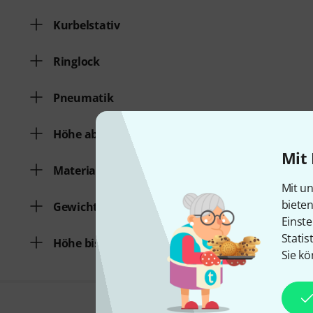
Kurbelstativ
Ringlock
Pneumatik
Höhe ab
Mit 
Material
Mit un
biete
Gewicht/pro Stange
Einste
Statis
Höhe bis
Sie kö