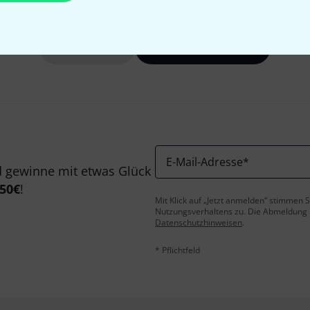
Gefällt Ihnen, was Sie sehen?
Teilen
Hilfe & Feedback
E-Mail-Adresse
*
 gewinne mit etwas Glück
50€
!
Mit Klick auf „Jetzt anmelden“ stimmen
Nutzungsverhaltens zu. Die Abmeldung is
Datenschutzhinweisen
.
* Pflichtfeld