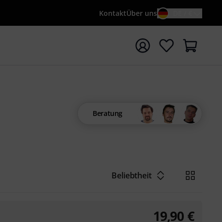
Kontakt
Über uns
DE / €
e mit Suchwort {searchTerm} starten
Beratung
Beliebtheit
19,90
€