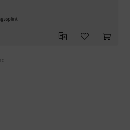
gssplint
9 €