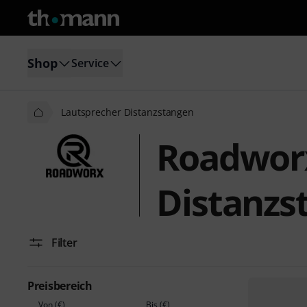
Shop
Service
Lautsprecher Distanzstangen
Roadwor
Distanzs
Filter
Preisbereich
Von (€)
Bis (€)