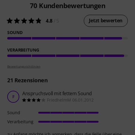
70
Kundenbewertungen
Jetzt bewerten
4.8
/ 5
SOUND
VERARBEITUNG
Bewertungsrichtlinien
21
Rezensionen
Anspruchsvoll mit fettem Sound
F
FriedhelmM 06.01.2012
Sound
Verarbeitung
zu Anfang möchte ich anmerken, dass die Felle über eine,