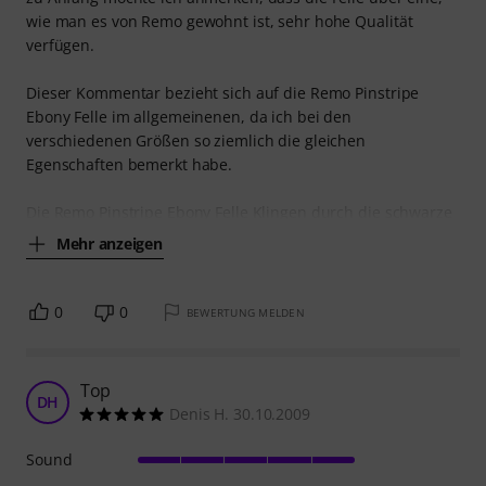
wie man es von Remo gewohnt ist, sehr hohe Qualität
verfügen.
Dieser Kommentar bezieht sich auf die Remo Pinstripe
Ebony Felle im allgemeinenen, da ich bei den
verschiedenen Größen so ziemlich die gleichen
Egenschaften bemerkt habe.
Die Remo Pinstripe Ebony Felle Klingen durch die schwarze
Mehr anzeigen
0
0
BEWERTUNG MELDEN
Top
DH
Denis H. 30.10.2009
Sound