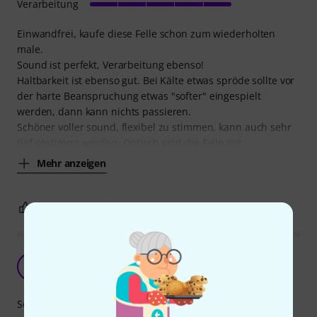
Verarbeitung
Einwandfrei, kaufe diese Felle schon zum wiederholten
male.
Sound ist perfekt, Verarbeitung ebenso!
Haltbarkeit ist ebenso gut. Bei Kälte etwas spröde sollte vor
der harte Beanspruchung etwas "softer" eingespielt
werden, dann kann nichts passieren.
Schöner voller sound, flexibel zu stimmen, kann auch sehr
tief gestimmt werden. Optisch sind die Felle mit
Mehr anzeigen
1
0
BEWERTUNG MELDEN
Remo 12" Pinstripe Ebony
H
Hardy68 23.10.2017
Sound