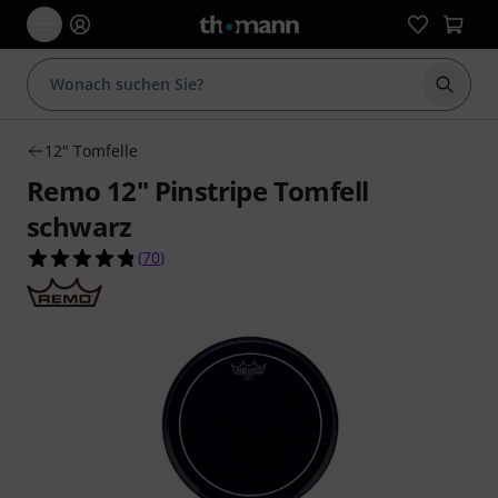
Suche 
12" Tomfelle
Remo 12" Pinstripe Tomfell
schwarz
4.8 von 5 Sternen aus 70 Kundenbewertungen
(
70
)