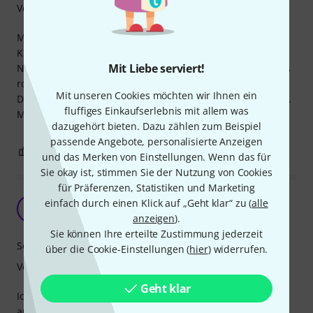
Verarbeitung
Meine absoluten Topp-Favoriten im Bereich Drumheads.
Knackiger Attack, kurz und trocken. Kein überlanges
Mit Liebe serviert!
Nachklingen, satter und obertonarmer Punch. So muss das
rocken!
Mit unseren Cookies möchten wir Ihnen ein
Die Verarbeitung ist excellent, die Felle halten gefühlt ewig.
fluffiges Einkaufserlebnis mit allem was
Meine unbedingte Empfehlung.
dazugehört bieten. Dazu zählen zum Beispiel
passende Angebote, personalisierte Anzeigen
0
0
BEWERTUNG MELDEN
und das Merken von Einstellungen. Wenn das für
Sie okay ist, stimmen Sie der Nutzung von Cookies
für Präferenzen, Statistiken und Marketing
Sauberer Rock-Sound
einfach durch einen Klick auf „Geht klar“ zu (
alle
WS
Wutbürger Stefan 30.01.2013
anzeigen
).
Sie können Ihre erteilte Zustimmung jederzeit
Sound
über die Cookie-Einstellungen (
hier
) widerrufen.
Verarbeitung
Geht klar
Ich habe in der letzten Zeit einige Sorten von Fellen
ausprobiert und bin an den Pinstripes irgendwie immer