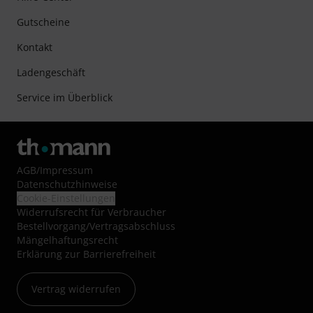
Gutscheine
Kontakt
Ladengeschäft
Service im Überblick
AGB
/
Impressum
Datenschutzhinweise
Cookie-Einstellungen
Widerrufsrecht für Verbraucher
Bestellvorgang/Vertragsabschluss
Mängelhaftungsrecht
Erklärung zur Barrierefreiheit
Vertrag widerrufen