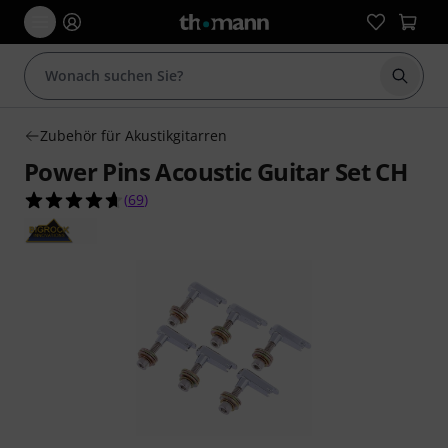
Suche 
Zubehör für Akustikgitarren
Power Pins Acoustic Guitar Set CH
4.6 von 5 Sternen aus 69 Kundenbewertungen
(
69
)