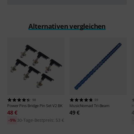
abspielen
Alternativen vergleichen
98
59
Power Pins
Bridge Pin Set V2 BK
MusicNomad
Tri-Beam
48 €
49 €
-9%
30-Tage-Bestpreis: 53 €