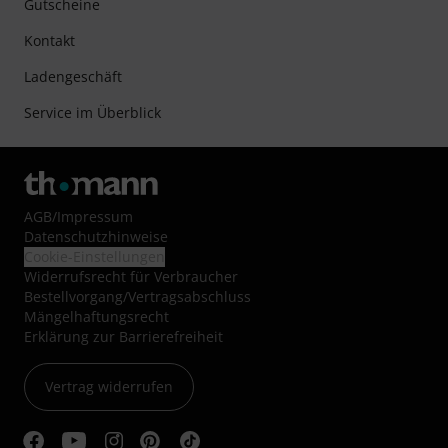
Gutscheine
Kontakt
Ladengeschäft
Service im Überblick
AGB
/
Impressum
Datenschutzhinweise
Cookie-Einstellungen
Widerrufsrecht für Verbraucher
Bestellvorgang/Vertragsabschluss
Mängelhaftungsrecht
Erklärung zur Barrierefreiheit
Vertrag widerrufen