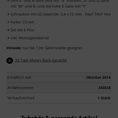
tiefe E- und A-Saite sind mit "B" markiert, D- und G-Saite
mit "M" und B- und die hohe E-Saite mit "T"
Schrauben mit US-Gewinde: 3,4 x 15 mm - Kopf 7/64" Hex
Farbe: Chrom
Set mit 6 Pins
inkl. Montagematerial
Hinweis:
nur bis 12er Saitenstärke geeignet.
30 Tage Money-Back-Garantie
30
Erhältlich seit
Oktober 2014
Artikelnummer
343828
Verkaufseinheit
1 Stück
Zubehör & passende Artikel