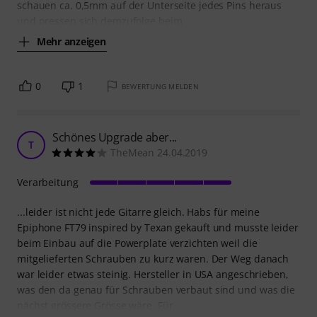
schauen ca. 0,5mm auf der Unterseite jedes Pins heraus
und pressen sich demzufolge beim
Mehr anzeigen
0
1
BEWERTUNG MELDEN
Schönes Upgrade aber...
T
TheMean 24.04.2019
Verarbeitung
...leider ist nicht jede Gitarre gleich. Habs für meine
Epiphone FT79 inspired by Texan gekauft und musste leider
beim Einbau auf die Powerplate verzichten weil die
mitgelieferten Schrauben zu kurz waren. Der Weg danach
war leider etwas steinig. Hersteller in USA angeschrieben,
was den da genau für Schrauben verbaut sind und was die
nächst grössere Grösse wäre. Für