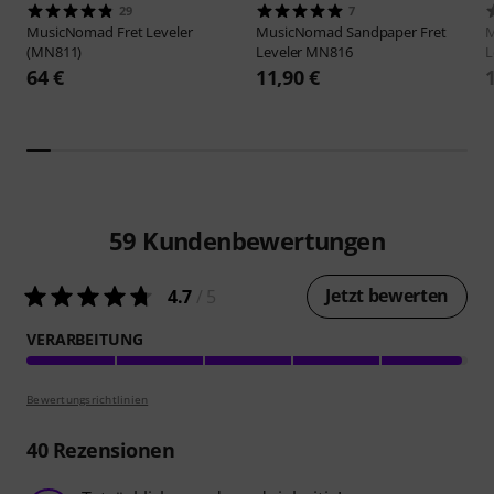
29
7
MusicNomad
Fret Leveler
MusicNomad
Sandpaper Fret
(MN811)
Leveler MN816
L
64 €
11,90 €
59
Kundenbewertungen
Jetzt bewerten
4.7
/ 5
VERARBEITUNG
Bewertungsrichtlinien
40
Rezensionen