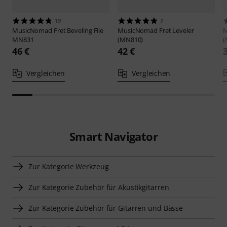
19
7
MusicNomad
Fret Beveling File
MusicNomad
Fret Leveler
MN831
(MN810)
(
46 €
42 €
Vergleichen
Vergleichen
Smart Navigator
Zur Kategorie Werkzeug
Zur Kategorie Zubehör für Akustikgitarren
Zur Kategorie Zubehör für Gitarren und Bässe