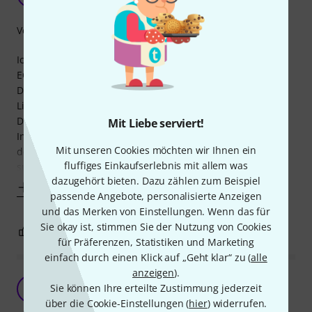
Snudur 07.10.2024
Verarbeitung
Ich hab mehrere Gitarren, darunter eine stark modifizierte
EC-256.
Dies ist leider vom Bau her etwas günstig und braucht viel
Liebe am Hals.
Die bisher beste Methode für den Halsstab bei diesem
Mit Liebe serviert!
Instrument war die nach Dann Erlewine, dem Meister Eder
Mit unseren Cookies möchten wir Ihnen ein
der Gitarrenwelt. Und mit diesem "lineal" geht das ganz
fluffiges Einkaufserlebnis mit allem was
super, ohne sein Instrument mit irgendeinem schlecht
dazugehört bieten. Dazu zählen zum Beispiel
Mehr anzeigen
passende Angebote, personalisierte Anzeigen
und das Merken von Einstellungen. Wenn das für
Sie okay ist, stimmen Sie der Nutzung von Cookies
1
1
BEWERTUNG MELDEN
für Präferenzen, Statistiken und Marketing
einfach durch einen Klick auf „Geht klar“ zu (
alle
anzeigen
).
Ein Muss für jeden Gitarristen
Sie können Ihre erteilte Zustimmung jederzeit
A
Axel727 02.04.2024
über die Cookie-Einstellungen (
hier
) widerrufen.