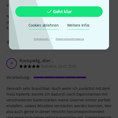
Verarbeitung
Geht klar
Nicht ganz billig aber funktioniert super. Hab alle Hälse
jetzt flitzefingermässig eingestellt. Absolute
Cookies ablehnen
Weitere Infos
Kaufempfehlung von mir
·
Impressum
Datenschutzhinweise
2
0
BEWERTUNG MELDEN
Kostspielig, aber...
P
Patroklos 29.01.2025
Verarbeitung
dennoch sehr brauchbar. Auch wenn ich zunächst mit dem
Preis haderte, konnte ich dadurch nach Experimenten mit
verschiedenen Saitenstärken meine Gitarren immer perfekt
enstellen, sodass Misstöne vermieden werden konnten. Wer
also auch gerne in dieser Hinsicht herumexperimentiert
und seine Instrumete optimal einstellen will, kommt hierum