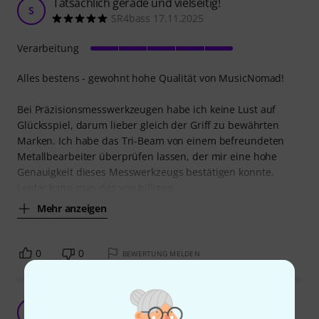
Tatsächlich gerade und vielseitig!
S
SR4bass 17.11.2025
Verarbeitung
Alles bestens - gewohnt hohe Qualität von MusicNomad!
Bei Präzisionsmesswerkzeugen habe ich keine Lust auf
Glücksspiel, darum lieber gleich der Griff zu bewährten
Marken. Ich habe das Tri-Beam von einem befreundeten
Metallbearbeiter überprüfen lassen, der mir eine hohe
Genauigkeit dieses Messwerkzeugs bestätigen konnte.
Leider kann man das von billigen
Mehr anzeigen
0
0
BEWERTUNG MELDEN
Mentale Absicherung deluxe
S