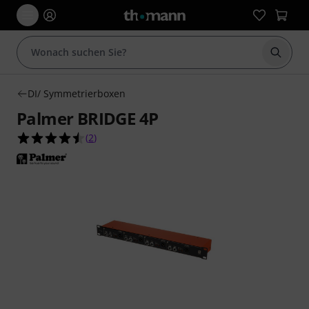
Suche 
DI/ Symmetrierboxen
Palmer BRIDGE 4P
4.5 von 5 Sternen aus 2 Kundenbewertungen
(
2
)