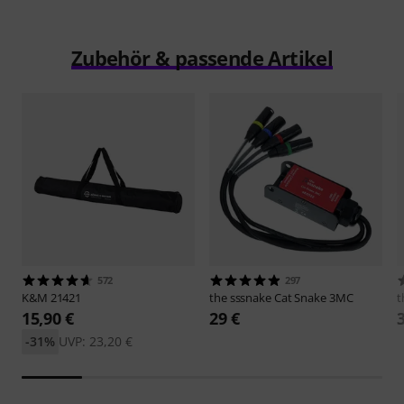
Zubehör & passende Artikel
572
297
K&M
21421
the sssnake
Cat Snake 3MC
t
15,90 €
29 €
-31%
UVP: 23,20 €