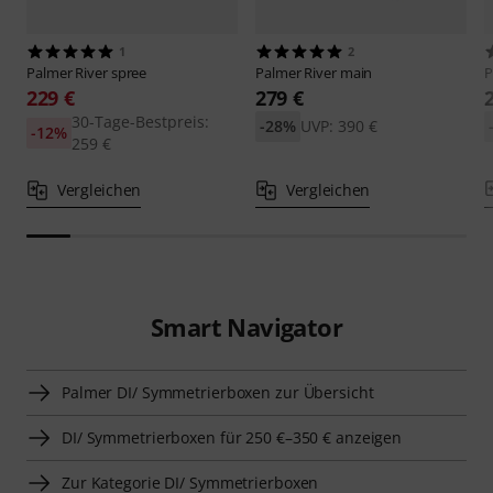
1
2
Palmer
River spree
Palmer
River main
P
229 €
279 €
30-Tage-Bestpreis:
-28%
UVP: 390 €
-12%
259 €
Vergleichen
Vergleichen
Smart Navigator
Palmer DI/ Symmetrierboxen zur Übersicht
DI/ Symmetrierboxen für 250 €–350 € anzeigen
Zur Kategorie DI/ Symmetrierboxen