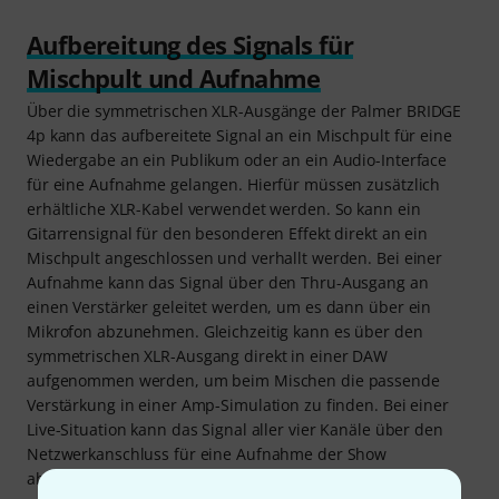
Aufbereitung des Signals für
Mischpult und Aufnahme
Über die symmetrischen XLR-Ausgänge der Palmer BRIDGE
4p kann das aufbereitete Signal an ein Mischpult für eine
Wiedergabe an ein Publikum oder an ein Audio-Interface
für eine Aufnahme gelangen. Hierfür müssen zusätzlich
erhältliche XLR-Kabel verwendet werden. So kann ein
Gitarrensignal für den besonderen Effekt direkt an ein
Mischpult angeschlossen und verhallt werden. Bei einer
Aufnahme kann das Signal über den Thru-Ausgang an
einen Verstärker geleitet werden, um es dann über ein
Mikrofon abzunehmen. Gleichzeitig kann es über den
symmetrischen XLR-Ausgang direkt in einer DAW
aufgenommen werden, um beim Mischen die passende
Verstärkung in einer Amp-Simulation zu finden. Bei einer
Live-Situation kann das Signal aller vier Kanäle über den
Netzwerkanschluss für eine Aufnahme der Show
abgenommen werden.