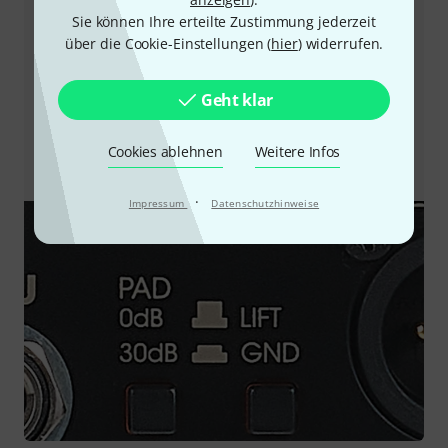
Brummen. Eine Lösung, die das Problem an der
Sie können Ihre erteilte Zustimmung jederzeit
Wurzel packt, sind Hum Remover, die
über die Cookie-Einstellungen (
hier
) widerrufen.
Kabelverbindungen per galvanischer Trennung
unterbrechen. Weitere Lösungen, die die Symptome
Geht klar
des Problems lindern, sind das Verwenden
symmetrischer Audioleitungen oder der Einsatz eines
steilflankigen Low-Cut-Filters, das oberhalb einer
Cookies ablehnen
Weitere Infos
Eckfrequenz von 50Hz ansetzt.
·
Impressum
Datenschutzhinweise