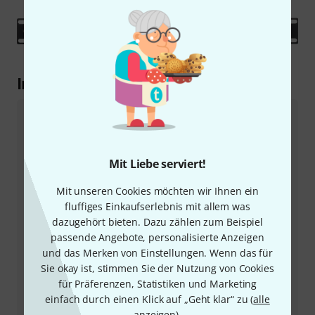
Im Detail erklärt
Gründe für Netzbrummen
Entsteht beim Verkabeln von unterschiedlichem
Equipment miteinander ein Brummton, liegt das
Mit Liebe serviert!
häufig daran, dass die unterschiedlichen
Massepotenziale der Geräte miteinander in
Mit unseren Cookies möchten wir Ihnen ein
Verbindung gebracht werden. Denn der
fluffiges Einkaufserlebnis mit allem was
wechselseitige Überhang dieser Potenziale wird dann
dazugehört bieten. Dazu zählen zum Beispiel
über Ausgleichströme in den Audioleitungen
passende Angebote, personalisierte Anzeigen
ausgeglichen. Spätestens wenn ein Lautsprecher oder
und das Merken von Einstellungen. Wenn das für
ein Kopfhörer eingesetzt oder das Audiosignal
Sie okay ist, stimmen Sie der Nutzung von Cookies
aufgezeichnet wird, werden diese Ströme dann
für Präferenzen, Statistiken und Marketing
hörbar. Bekannt ist dieses Netzbrummen auch unter
einfach durch einen Klick auf „Geht klar“ zu (
alle
den Namen Masseschleife, Brummschleife oder 50Hz-
anzeigen
).