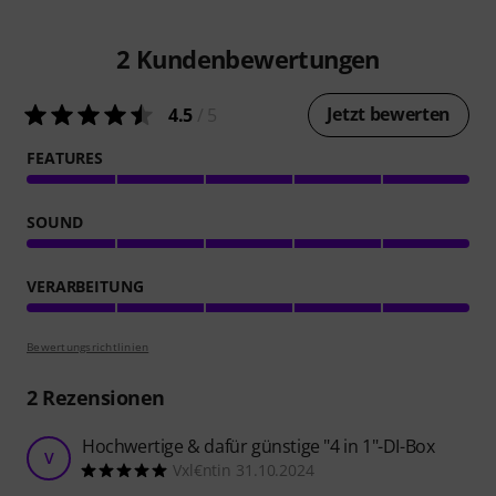
2
Kundenbewertungen
Jetzt bewerten
4.5
/ 5
FEATURES
SOUND
VERARBEITUNG
Bewertungsrichtlinien
2
Rezensionen
Hochwertige & dafür günstige "4 in 1"-DI-Box
V
Vxl€ntin 31.10.2024