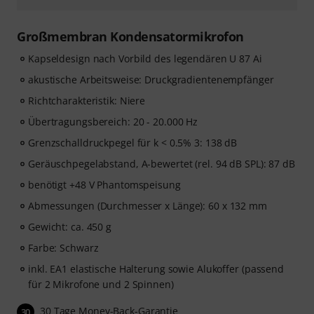
Großmembran Kondensatormikrofon
Kapseldesign nach Vorbild des legendären U 87 Ai
akustische Arbeitsweise: Druckgradientenempfänger
Richtcharakteristik: Niere
Übertragungsbereich: 20 - 20.000 Hz
Grenzschalldruckpegel für k < 0.5% 3: 138 dB
Geräuschpegelabstand, A-bewertet (rel. 94 dB SPL): 87 dB
benötigt +48 V Phantomspeisung
Abmessungen (Durchmesser x Länge): 60 x 132 mm
Gewicht: ca. 450 g
Farbe: Schwarz
inkl. EA1 elastische Halterung sowie Alukoffer (passend
für 2 Mikrofone und 2 Spinnen)
30 Tage Money-Back-Garantie
30