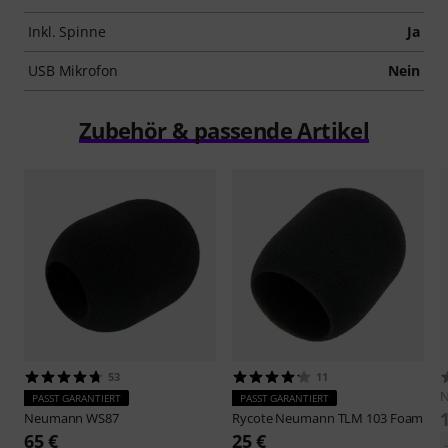
Inkl. Spinne
Ja
USB Mikrofon
Nein
Zubehör & passende Artikel
53
11
PASST GARANTIERT
PASST GARANTIERT
Neumann
WS87
Rycote
Neumann TLM 103 Foam
65 €
25 €