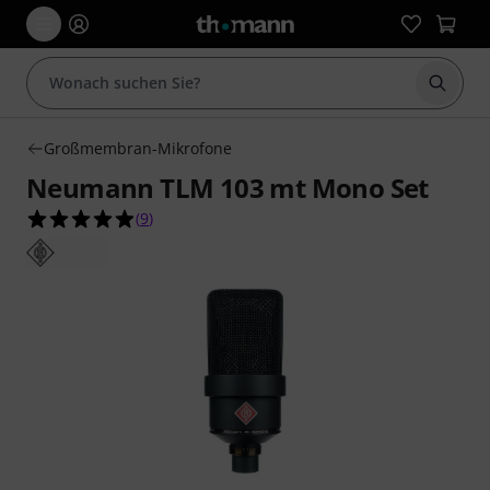
Suche 
Großmembran-Mikrofone
Neumann TLM 103 mt Mono Set
4.9 von 5 Sternen aus 9 Kundenbewertungen
(
9
)