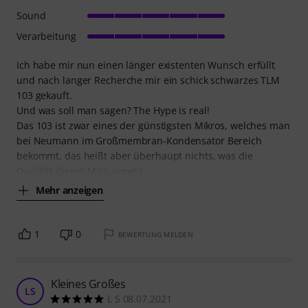
Sound
Verarbeitung
Ich habe mir nun einen länger existenten Wunsch erfüllt
und nach langer Recherche mir ein schick schwarzes TLM
103 gekauft.
Und was soll man sagen? The Hype is real!
Das 103 ist zwar eines der günstigsten Mikros, welches man
bei Neumann im Großmembran-Kondensator Bereich
bekommt, das heißt aber überhaupt nichts, was die
Qualität dieses Mics angeht.
Mehr anzeigen
1
0
BEWERTUNG MELDEN
Kleines Großes
LS
L S 08.07.2021