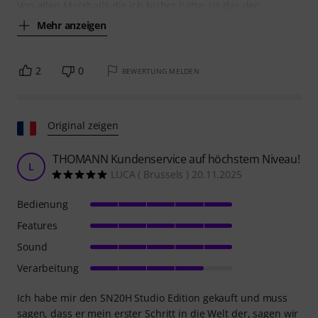
Von allen Marshalls die ich bisher hatte, ist das der
Mehr anzeigen
2
0
BEWERTUNG MELDEN
Original zeigen
THOMANN Kundenservice auf höchstem Niveau!
L
LUCA ( Brussels ) 20.11.2025
Bedienung
Features
Sound
Verarbeitung
Ich habe mir den SN20H Studio Edition gekauft und muss
sagen, dass er mein erster Schritt in die Welt der, sagen wir