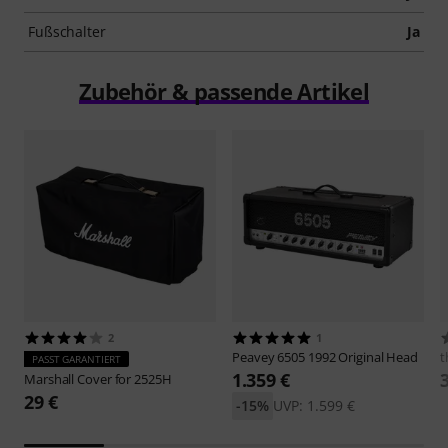
Fußschalter
Ja
Zubehör & passende Artikel
2
1
Peavey
6505 1992 Original Head
t
PASST GARANTIERT
1.359 €
Marshall
Cover for 2525H
29 €
-15%
UVP: 1.599 €