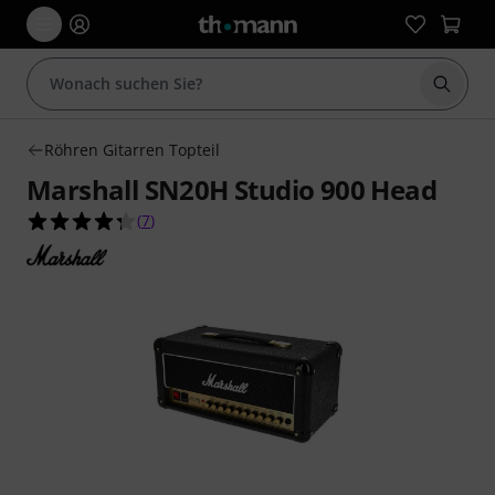
Suche 
Röhren Gitarren Topteil
Marshall SN20H Studio 900 Head
4.3 von 5 Sternen aus 7 Kundenbewertungen
(
7
)