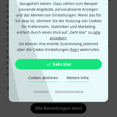
dazugehört bieten. Dazu zählen zum Beispiel
gewünscht) Ich spiele ausschließlich zum Spaß zu Hause.
passende Angebote, personalisierte Anzeigen
Am liebsten verwende ich für diesen Amp den Bridge-
und das Merken von Einstellungen. Wenn das für
Pickup einer Gibson Les Paul Standard, einen Iron Man
Sie okay ist, stimmen Sie der Nutzung von Cookies
Attenuator und dann die angepasste 2X12 Baffle. Mit dem
für Präferenzen, Statistiken und Marketing
Attenuator kann ich die Amp- und Preamp-Potis bei
einfach durch einen Klick auf „Geht klar“ zu (
alle
Zimmerlautstärke auf beiden Kanälen fast voll einstellen.
anzeigen
).
Die Nachteile: Der klare Klang ist weniger dicht als bei
Sie können Ihre erteilte Zustimmung jederzeit
einem Fender Blackface. Die Verzerrung ist undeutlicher als
über die Cookie-Einstellungen (
hier
) widerrufen.
bei einem Mesa Boogie Rectifier. Vielleicht der am
wenigsten legendäre Marshall-Verstärker? Fazit: Es ist der
Amp, den ich mit 14 hatte, daher steckt in dieser
Geht klar
Kaufentscheidung ein Hauch von Nostalgie, den auch
andere haben werden …
Cookies ablehnen
Weitere Infos
15
13
BEWERTUNG MELDEN
·
Impressum
Datenschutzhinweise
Alle Bewertungen lesen