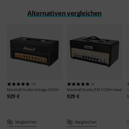
Alternativen vergleichen
187
32
Marshall
Studio Vintage SV20H
Marshall
Studio JTM ST20H Head
M
929 €
929 €
Vergleichen
Vergleichen