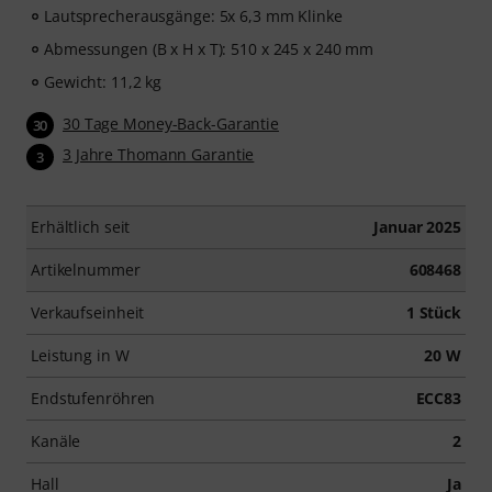
Lautsprecherausgänge: 5x 6,3 mm Klinke
Abmessungen (B x H x T): 510 x 245 x 240 mm
Gewicht: 11,2 kg
30 Tage Money-Back-Garantie
30
3 Jahre Thomann Garantie
3
Erhältlich seit
Januar 2025
Artikelnummer
608468
Verkaufseinheit
1 Stück
Leistung in W
20 W
Endstufenröhren
ECC83
Kanäle
2
Hall
Ja