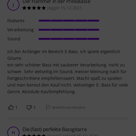
Der Hammer in der Preisklasse
J
Joggie 15.12.2021
Features
Verarbeitung
Sound
Ich bin Anfänger im Bereich E-Bass. Ich spiele eigentlich
Gitarre.
ein sehr schöner Bass mit sauberer Verarbeitung. nicht zu
schwer. Sehr vielseitig im Sound. meiner Meinung nach für
Fortgeschrittene empfehlenswert. Macht spaß zu spielen
und man bereut den Kauf nicht. vielseitiger E- Bass für viele
Genre. Absolute Kaufempfehlung.
1
1
BEWERTUNG MELDEN
Die (fast) perfekte Bassgitarre
H
HenryGarfield 05.10.2020