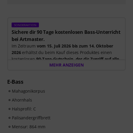
SONDERAKTION
Sichere dir 90 Tage kostenlosen Bass-Unterricht
bei Artmaster.
Im Zeitraum
vom 15. Juli 2026 bis zum 14. Oktober
2026
erhältst du beim Kauf dieses Produktes einen
kostenlosen
90-Tage-Gutschein, der dir Zugriff auf alle
MEHR ANZEIGEN
Artmaster-Kurse bietet
– einschließlich des Bass-
Kurses, der gezielt darauf ausgelegt ist, deinen Groove,
dein Timing, deine Technik und deine musikalische
E-Bass
Kreativität zu stärken. ArtMaster.com – deine Online-
Mahagonikorpus
Plattform für Bass-Ausbildung und modernes
Musizieren. Bitte beachte, dass die Kurse nur in
Ahornhals
Englisch verfügbar sind.
Halsprofil: C
Palisandergriffbrett
ArtMaster.com – lerne direkt von dem renommierten
Bass-Dozenten Marek Bero, der für seinen
Mensur: 864 mm
ganzheitlichen Ansatz, seine rhythmische