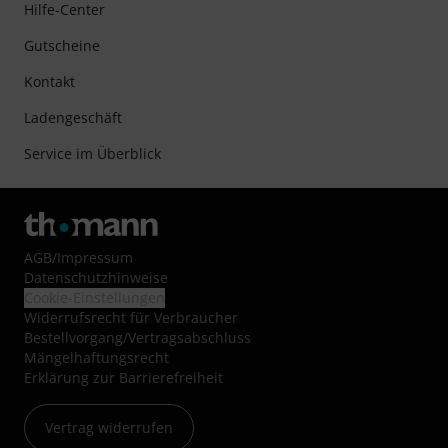
Hilfe-Center
Gutscheine
Kontakt
Ladengeschäft
Service im Überblick
AGB
/
Impressum
Datenschutzhinweise
Cookie-Einstellungen
Widerrufsrecht für Verbraucher
Bestellvorgang/Vertragsabschluss
Mängelhaftungsrecht
Erklärung zur Barrierefreiheit
Vertrag widerrufen