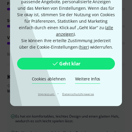
passende Angebote, personalisierte Anzeigen
FEATURES
und das Merken von Einstellungen. Wenn das für
Sie okay ist, stimmen Sie der Nutzung von Cookies
SOUND
für Präferenzen, Statistiken und Marketing
einfach durch einen Klick auf „Geht klar“ zu (
alle
anzeigen
).
VERARBEITUNG
Sie können Ihre erteilte Zustimmung jederzeit
über die Cookie-Einstellungen (
hier
) widerrufen.
Bewertungsrichtlinien
Geht klar
Kundenrezensionen im Überblick
Cookies ablehnen
Weitere Infos
Aus echten Käuferbewertungen, zusammengefasst durch KI
Was Käufern gefiel:
·
Impressum
Datenschutzhinweise
Der Bass bietet einen vielseitigen und kraftvollen Klang,
insbesondere dank seiner aktiven Elektronik.
Es hat ein komfortables, leichtes Design und einen glatten Hals,
wodurch es sich leicht spielen lässt.