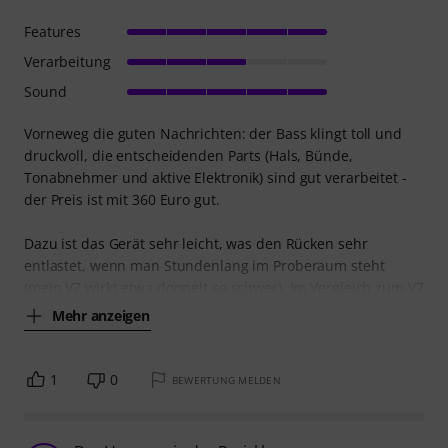
Features
Verarbeitung
Sound
Vorneweg die guten Nachrichten: der Bass klingt toll und
druckvoll, die entscheidenden Parts (Hals, Bünde,
Tonabnehmer und aktive Elektronik) sind gut verarbeitet -
der Preis ist mit 360 Euro gut.
Dazu ist das Gerät sehr leicht, was den Rücken sehr
entlastet, wenn man Stundenlang im Proberaum steht
(mein V7 wirkt etwa doppelt so schwer). Im Vergleich zum V7
Mehr anzeigen
1
0
BEWERTUNG MELDEN