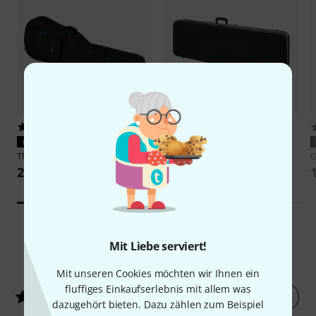
2801
1658
PASST GARANTIERT
PASST GARANTIERT
Thomann
E-Bass Gigbag BK
Thomann
E-Bass Case ABS
G
22,90 €
79 €
Mit Liebe serviert!
77
Kundenbewertungen
Mit unseren Cookies möchten wir Ihnen ein
fluffiges Einkaufserlebnis mit allem was
Jetzt bewerten
4.6
/ 5
dazugehört bieten. Dazu zählen zum Beispiel