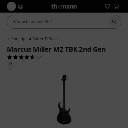
Suche 
Sonstige 4-Saiter E-Bässe
Marcus Miller M2 TBK 2nd Gen
4.6 von 5 Sternen aus 77 Kundenbewertungen
(
77
)