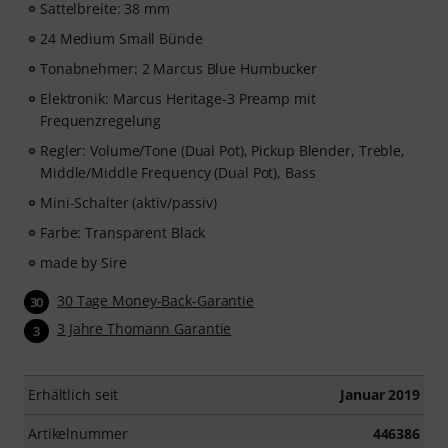
Sattelbreite: 38 mm
Meisterklasse und seine praktischen Übungen bekannt
24 Medium Small Bünde
ist, die jedem Bassisten weiterhelfen — vom Anfänger
bis zum Fortgeschrittenen. Entdecke strukturierte
Tonabnehmer: 2 Marcus Blue Humbucker
Lektionen, Play-along-Tracks, Technik-Workouts und
Elektronik: Marcus Heritage-3 Preamp mit
musikalische Konzepte, die dein Bassspiel auf das
Frequenzregelung
nächste Level heben werden.
Regler: Volume/Tone (Dual Pot), Pickup Blender, Treble,
Middle/Middle Frequency (Dual Pot), Bass
Nachdem deine Bestellung versandt wurde, erhältst du
den Aktivierungscode per E-Mail. Das Abonnement
Mini-Schalter (aktiv/passiv)
endet nach Ablauf automatisch.
Farbe: Transparent Black
made by Sire
30 Tage Money-Back-Garantie
30
3 Jahre Thomann Garantie
3
Erhältlich seit
Januar 2019
Artikelnummer
446386