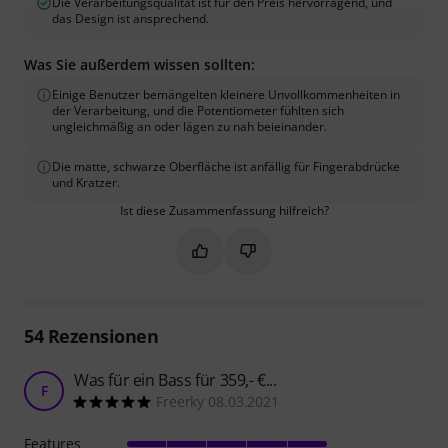
Die Verarbeitungsqualität ist für den Preis hervorragend, und
das Design ist ansprechend.
Was Sie außerdem wissen sollten:
Einige Benutzer bemängelten kleinere Unvollkommenheiten in
der Verarbeitung, und die Potentiometer fühlten sich
ungleichmäßig an oder lägen zu nah beieinander.
Die matte, schwarze Oberfläche ist anfällig für Fingerabdrücke
und Kratzer.
Ist diese Zusammenfassung hilfreich?
Markieren Sie diese Zusammenfassung
Markieren Sie diese Zusammen
54
Rezensionen
Was für ein Bass für 359,- €...
F
Freerky 08.03.2021
Features