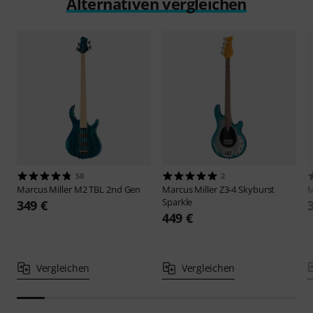
Alternativen vergleichen
58
2
Marcus Miller
M2 TBL 2nd Gen
Marcus Miller
Z3-4 Skyburst
M
Sparkle
349 €
449 €
Vergleichen
Vergleichen