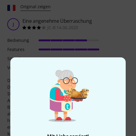
Original zeigen
Eine angenehme Überraschung
J
JC-B 14.06.2023
Bedienung
Features
Sound
Verarbeitung
Da ich bereits die Lichtboxen R6 und R10 von Rupert Neve
Design verwendet hatte, suchte ich nach einer
Studioerweiterung, die sich auch mobil einsetzen lässt.
Angesichts der gemischten Bewertungen war ich bei der
Bestellung etwas skeptisch. Meiner Meinung nach ist es
aber ein hervorragendes Produkt. Die Verarbeitung ist
hochwertig, das Netzteil ist leistungsstark und es wird mit
einer robusten, wasserdichten Tragetasche geliefert. Die
Module lassen sich einfach in die Schlitze einklicken, die