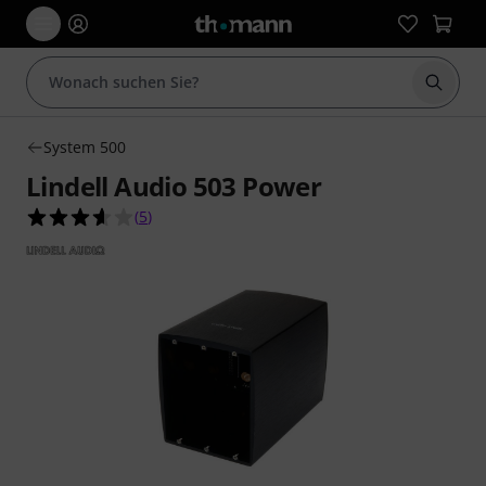
Suche 
System 500
Lindell Audio 503 Power
3.6 von 5 Sternen aus 5 Kundenbewertungen
(
5
)