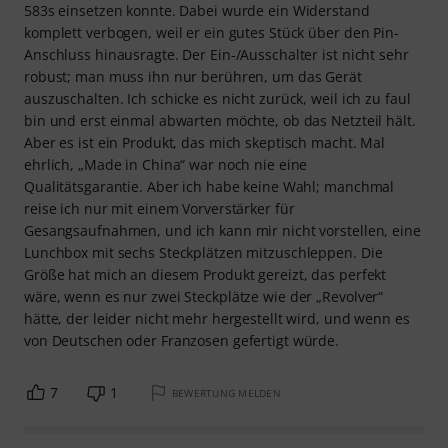
583s einsetzen konnte. Dabei wurde ein Widerstand
komplett verbogen, weil er ein gutes Stück über den Pin-
Anschluss hinausragte. Der Ein-/Ausschalter ist nicht sehr
robust; man muss ihn nur berühren, um das Gerät
auszuschalten. Ich schicke es nicht zurück, weil ich zu faul
bin und erst einmal abwarten möchte, ob das Netzteil hält.
Aber es ist ein Produkt, das mich skeptisch macht. Mal
ehrlich, „Made in China“ war noch nie eine
Qualitätsgarantie. Aber ich habe keine Wahl; manchmal
reise ich nur mit einem Vorverstärker für
Gesangsaufnahmen, und ich kann mir nicht vorstellen, eine
Lunchbox mit sechs Steckplätzen mitzuschleppen. Die
Größe hat mich an diesem Produkt gereizt, das perfekt
wäre, wenn es nur zwei Steckplätze wie der „Revolver“
hätte, der leider nicht mehr hergestellt wird, und wenn es
von Deutschen oder Franzosen gefertigt würde.
7
1
BEWERTUNG MELDEN