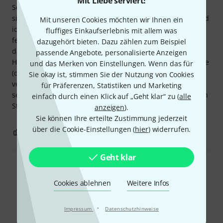
Mit Liebe serviert!
Schrauben sind perfekt ausgerichtet und das Ganze fühlt
sich schwer und wertig an. Das Netzteil ist geräuschlos und
Mit unseren Cookies möchten wir Ihnen ein
ich konnte keine elektromagnetischen Störungen
fluffiges Einkaufserlebnis mit allem was
feststellen. Die Wärmeentwicklung bleibt moderat, und da
dazugehört bieten. Dazu zählen zum Beispiel
das Gehäuse aus Aluminium gefertigt ist, können
passende Angebote, personalisierte Anzeigen
Heimwerker problemlos Lüftungsschlitze an der Modulseite
und das Merken von Einstellungen. Wenn das für
(oben/unten) anbringen, um die Luftzirkulation zu
Sie okay ist, stimmen Sie der Nutzung von Cookies
verbessern. Es ist definitiv eine positive Überraschung, so
für Präferenzen, Statistiken und Marketing
sehr, dass ich mich entschieden habe, ein zweites für mein
einfach durch einen Klick auf „Geht klar“ zu (
alle
Studio zu kaufen.
anzeigen
).
Sie können Ihre erteilte Zustimmung jederzeit
über die Cookie-Einstellungen (
hier
) widerrufen.
4
1
BEWERTUNG MELDEN
Geht klar
Alle Bewertungen lesen
Cookies ablehnen
Weitere Infos
·
Impressum
Datenschutzhinweise
Schon gewusst?