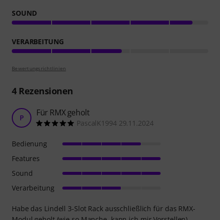
SOUND
VERARBEITUNG
Bewertungsrichtlinien
4
Rezensionen
Für RMX geholt
P
PascalK1994 29.11.2024
Bedienung
Features
Sound
Verarbeitung
Habe das Lindell 3-Slot Rack ausschließlich für das RMX-
Modul geholt (wie so Manche, kann ich mir Vorstellen).