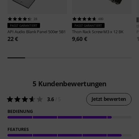
28
480
PASST GARANTIERT
PASST GARANTIERT
t
API Audio
Blank Panel 500er 5B1
Thon
Rack Screw M3 x 12 BK
P
22 €
9,60 €
5
Kundenbewertungen
Jetzt bewerten
3.6
/ 5
BEDIENUNG
FEATURES