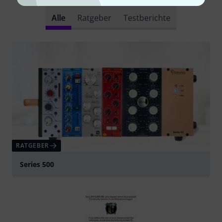
Alle
Ratgeber
Testberichte
RATGEBER
Series 500