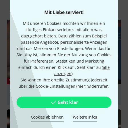
Alle
Videos
Ratgeber
Testberichte
Mit Liebe serviert!
Mit unseren Cookies möchten wir Ihnen ein
fluffiges Einkaufserlebnis mit allem was
dazugehört bieten. Dazu zählen zum Beispiel
passende Angebote, personalisierte Anzeigen
und das Merken von Einstellungen. Wenn das für
Sie okay ist, stimmen Sie der Nutzung von Cookies
für Präferenzen, Statistiken und Marketing
einfach durch einen Klick auf „Geht klar“ zu (
alle
anzeigen
).
Sie können Ihre erteilte Zustimmung jederzeit
YOUTUBE
über die Cookie-Einstellungen (
hier
) widerrufen.
SPL TDx Transient Designer Modul für 500er-Serie im
Test
Geht klar
abspielen
Cookies ablehnen
Weitere Infos