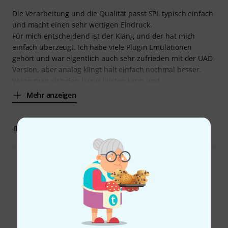
Die Verarbeitung und die Qualität passt SPL typisch einfach
und macht einen sehr wertigen Eindruck.
Für mich entscheidend ist der Klang und der hat mich
einfach überzeugt. Ich habe viele Plugin Emulationen
gehört und war eigentlich auch sehr zufrieden mit der UAD
Version, aber analog klingt halt einfach nochmal besser.
Wenn man sich den Luxus leisten kann und
Mehr anzeigen
1
0
BEWERTUNG MELDEN
Alle Bewertungen lesen
Schon gewusst?