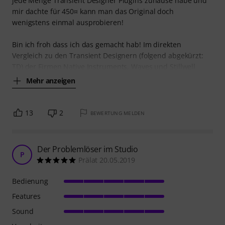
jede Menge Transient Designer Plugins zuhause habe und
mir dachte für 450¤ kann man das Original doch
wenigstens einmal ausprobieren!
Bin ich froh dass ich das gemacht hab! Im direkten
Vergleich zu den Transient Designern (folgend abgekürzt:
TD) der Firmen Native Instruments, Waves und Stillwell
Mehr anzeigen
13
2
BEWERTUNG MELDEN
Der Problemlöser im Studio
P
Prälat 20.05.2019
Bedienung
Features
Sound