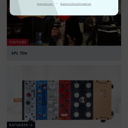
·
Impressum
Datenschutzhinweise
YOUTUBE
SPL TDx
abspielen
RATGEBER