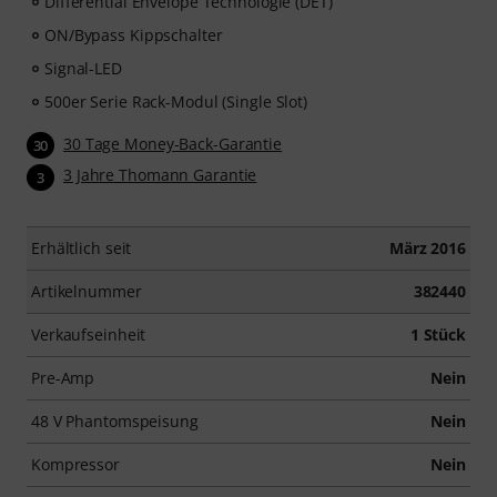
Differential Envelope Technologie (DET)
ON/Bypass Kippschalter
Signal-LED
500er Serie Rack-Modul (Single Slot)
30 Tage Money-Back-Garantie
30
3 Jahre Thomann Garantie
3
Erhältlich seit
März 2016
Artikelnummer
382440
Verkaufseinheit
1 Stück
Pre-Amp
Nein
48 V Phantomspeisung
Nein
Kompressor
Nein