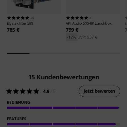
35
8
Elysia
xfilter 500
API Audio
500-8P Lunchbox
E
785 €
799 €
-17%
UVP: 957 €
15
Kundenbewertungen
Jetzt bewerten
4.9
/ 5
BEDIENUNG
FEATURES