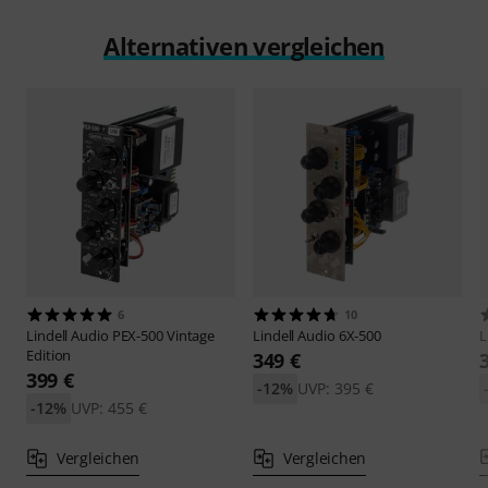
Alternativen vergleichen
6
10
Lindell Audio
PEX-500 Vintage
Lindell Audio
6X-500
L
Edition
349 €
399 €
-12%
UVP: 395 €
-12%
UVP: 455 €
Vergleichen
Vergleichen