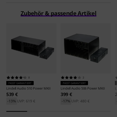
Zubehör & passende Artikel
8
3
PASST GARANTIERT
PASST GARANTIERT
Lindell Audio
510 Power MKII
Lindell Audio
506 Power MKII
L
539 €
399 €
-13%
UVP: 619 €
-17%
UVP: 480 €