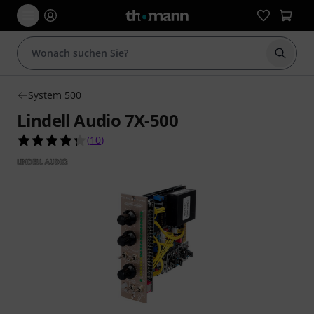
Suche 
System 500
Lindell Audio 7X-500
4.3 von 5 Sternen aus 10 Kundenbewertungen
(
10
)