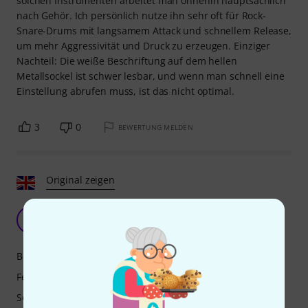
solchen Instrumenten arbeitet man ohnehin hauptsächlich
nach Gehör. Ich persönlich nutze ihn sehr oft für Rock-
Snare-Drums mit langsamem Attack und schnellem Release,
um mehr Aggressivität und Druck zu erzeugen. Einziger
Nachteil: Die weiße Beschriftung auf dem hellen
Metallsockel ist schwer lesbar, und wenn man schnell eine
Einstellung abrufen muss, ist das nicht optimal.
3
0
BEWERTUNG MELDEN
Original zeigen
Guter Qualitätskompressor für das Geld
A
Anonym 03.08.2014
Bedienung
Features
Sound