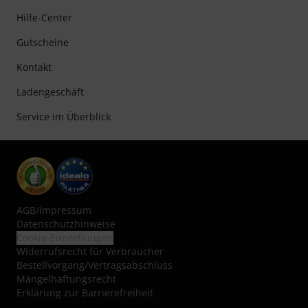
Hilfe-Center
Gutscheine
Kontakt
Ladengeschäft
Service im Überblick
AGB
/
Impressum
Datenschutzhinweise
Cookie-Einstellungen
Widerrufsrecht für Verbraucher
Bestellvorgang/Vertragsabschluss
Mängelhaftungsrecht
Erklärung zur Barrierefreiheit