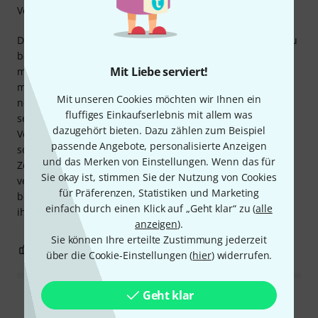
Verarbeitung
Dies ist ein sehr schöner Kompressor, er ist sehr einfach zu
bedienen und klingt sehr gut. Das einzig Ärgerliche für
Mit Liebe serviert!
mich sind die Verhältnisse 4:1, 12:1 und 100:1, was für
meinen Verwendungszweck etwas zu drastisch ist, und
Mit unseren Cookies möchten wir Ihnen ein
normalerweise verwende ich nur 4:1, aber das ist nur eine
fluffiges Einkaufserlebnis mit allem was
sehr kleine Beschwerde, die mich selten stört. Die
dazugehört bieten. Dazu zählen zum Beispiel
Verarbeitungsqualität ist seit ich ihn habe sehr gut, ein
passende Angebote, personalisierte Anzeigen
solides Teil, bisher ist nichts abgefallen! (Immer ein gutes
und das Merken von Einstellungen. Wenn das für
Zeichen). Ich habe nicht wirklich viel, womit ich ihn
Sie okay ist, stimmen Sie der Nutzung von Cookies
vergleichen könnte, also kann ich nicht sagen, dass er
für Präferenzen, Statistiken und Marketing
besser/schlechter klingt als alles andere, aber ich würde
einfach durch einen Klick auf „Geht klar“ zu (
alle
ihn auf jeden Fall empfehlen!
anzeigen
).
Sie können Ihre erteilte Zustimmung jederzeit
2
1
BEWERTUNG MELDEN
über die Cookie-Einstellungen (
hier
) widerrufen.
Geht klar
Alle Bewertungen lesen