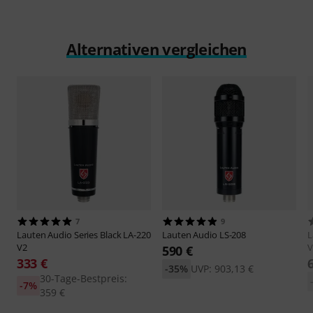
Alternativen vergleichen
7
9
Lauten Audio
Series Black LA-220
Lauten Audio
LS-208
L
V2
V
590 €
333 €
-35%
UVP: 903,13 €
30-Tage-Bestpreis:
-7%
359 €