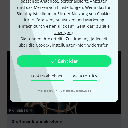
passende Angebote, personalisierte Anzeigen
und das Merken von Einstellungen. Wenn das für
Sie okay ist, stimmen Sie der Nutzung von Cookies
für Präferenzen, Statistiken und Marketing
Schon gewusst?
einfach durch einen Klick auf „Geht klar“ zu (
alle
anzeigen
).
Alle
Ratgeber
Downloads
Sie können Ihre erteilte Zustimmung jederzeit
über die Cookie-Einstellungen (
hier
) widerrufen.
Geht klar
Cookies ablehnen
Weitere Infos
·
Impressum
Datenschutzhinweise
RATGEBER
Großmembranmikrofone