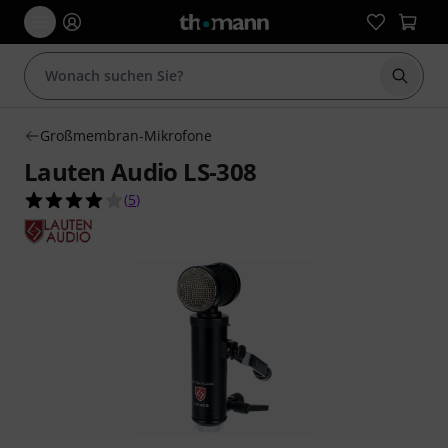
Suche 
Großmembran-Mikrofone
Lauten Audio LS-308
4.0 von 5 Sternen aus 5 Kundenbewertungen
(
5
)