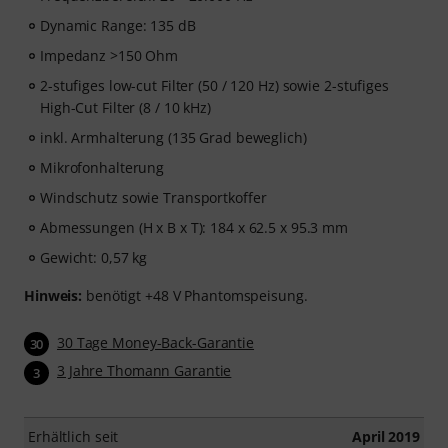
Dynamic Range: 135 dB
Impedanz >150 Ohm
2-stufiges low-cut Filter (50 / 120 Hz) sowie 2-stufiges
High-Cut Filter (8 / 10 kHz)
inkl. Armhalterung (135 Grad beweglich)
Mikrofonhalterung
Windschutz sowie Transportkoffer
Abmessungen (H x B x T): 184 x 62.5 x 95.3 mm
Gewicht: 0,57 kg
Hinweis:
benötigt +48 V Phantomspeisung.
30 Tage Money-Back-Garantie
30
3 Jahre Thomann Garantie
3
Erhältlich seit
April 2019