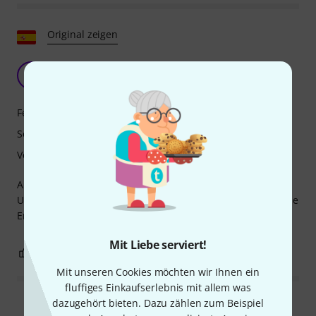
Original zeigen
Ein merkwürdiger Mikrochip!
N
Nton. 14.07.2020
Features
Sound
Verarbeitung
Aber vielleicht nicht für jeden; die Isolation von der
Umgebung ist zwar bemerkenswert, muss aber für optimale
Ergebnisse ausgewogen sein.
Mit Liebe serviert!
0
1
BEWERTUNG MELDEN
Mit unseren Cookies möchten wir Ihnen ein
fluffiges Einkaufserlebnis mit allem was
dazugehört bieten. Dazu zählen zum Beispiel
Alle Bewertungen lesen