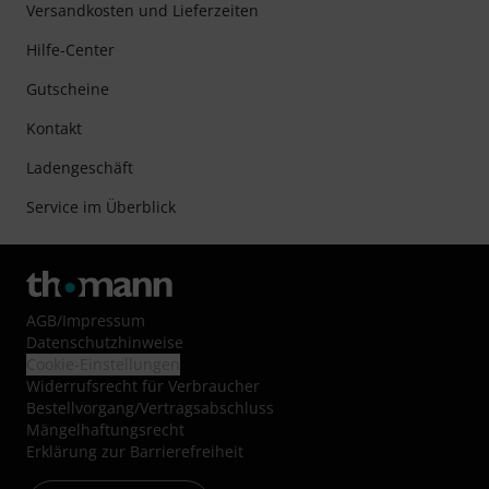
Versandkosten und Lieferzeiten
Hilfe-Center
Gutscheine
Kontakt
Ladengeschäft
Service im Überblick
AGB
/
Impressum
Datenschutzhinweise
Cookie-Einstellungen
Widerrufsrecht für Verbraucher
Bestellvorgang/Vertragsabschluss
Mängelhaftungsrecht
Erklärung zur Barrierefreiheit