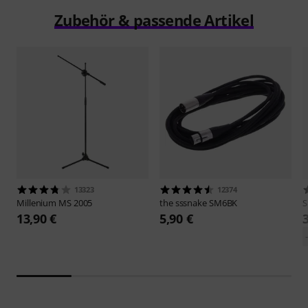
Zubehör & passende Artikel
13323
12374
Millenium
MS 2005
the sssnake
SM6BK
S
13,90 €
5,90 €