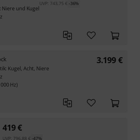
UVP:
743,75
€
-36%
k: Niere und Kugel
z
3.199
€
ock
ik: Kugel, Acht, Niere
z
1000 Hz)
419
€
UVP:
796,88
€
-47%