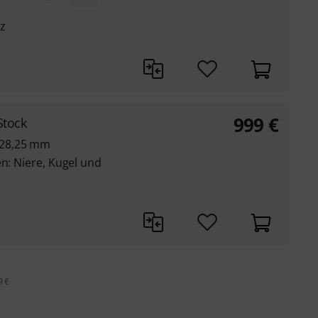
z
999
€
Stock
 28,25 mm
en: Niere, Kugel und
9 €