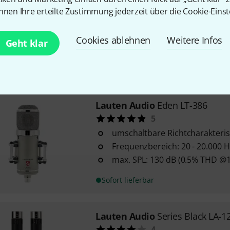
Nahmikrofonierung von Verst
nnen Ihre erteilte Zustimmung jederzeit über die Cookie-Einst
Schlagzeug
hohe Off-Axis-Dämpfung von
Cookies ablehnen
Weitere Infos
Umgebungsgeräuschen und St
Geht klar
Richtcharakteristik: Niere
Sofort lieferbar
Lauten Audio
Eden LT-386
5
umschaltbare Richtcharakterist
Frequenzbereich: 20 - 20.000 H
max. SPL: 130 dB (0.5% THD @
Sofort lieferbar
Lauten Audio
Series Black LA-1
4