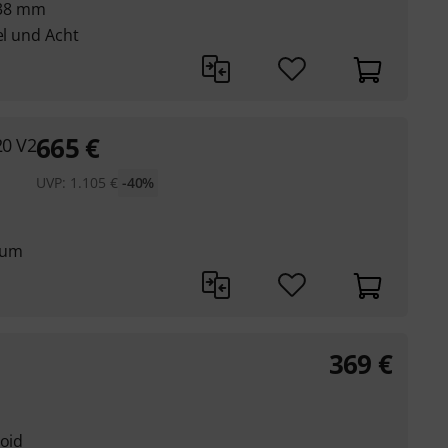
38 mm
el und Acht
665
€
20 V2
UVP:
1.105
€
-40%
mum
369
€
ioid