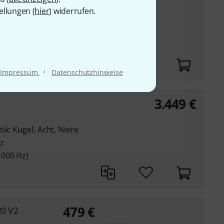
ärkern und
ellungen (
hier
) widerrufen.
örquellen
·
Impressum
Datenschutzhinweise
3.449
€
ik: Kugel, Acht, Niere
z
1000 Hz)
479
€
20 V2