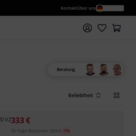
Kontakt
Über uns
DE / €
e mit Suchwort {searchTerm} starten
Beratung
Beliebtheit
333
€
20 V2
30-Tage-Bestpreis
:
359
€
-7%