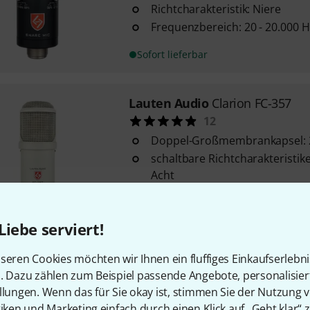
Richtcharakteristik: Niere
Frequenzbereich: 20 - 20.000 H
Sofort lieferbar
Lauten Audio
Clarion FC-357
12
Doppel-Großmembrankapsel:
schaltbare Richtcharakteristik
Acht
+10 dB Gain-Schalter
Sofort lieferbar
Liebe serviert!
seren Cookies möchten wir Ihnen ein fluffiges Einkaufserlebn
Lauten Audio
LS-208
n. Dazu zählen zum Beispiel passende Angebote, personalisie
9
llungen. Wenn das für Sie okay ist, stimmen Sie der Nutzung 
ausgelegt für Rundfunk, Studi
tiken und Marketing einfach durch einen Klick auf „Geht klar“ z