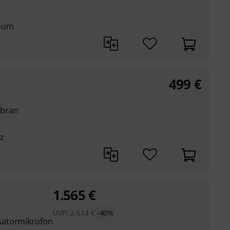
imum
499
€
mbran
z
1.565
€
UVP:
2.614
€
-40%
satormikrofon