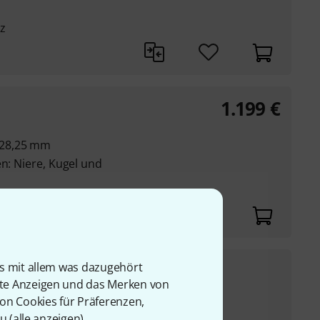
z
1.199
€
 28,25 mm
en: Niere, Kugel und
590
€
is mit allem was dazugehört
rte Anzeigen und das Merken von
UVP:
903,13
€
-35%
von Cookies für Präferenzen,
o, Bühne und zur
u (
alle anzeigen
).