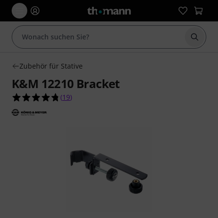
Suche 
Zubehör für Stative
K&M 12210 Bracket
4.7 von 5 Sternen aus 19 Kundenbewertungen
(
19
)