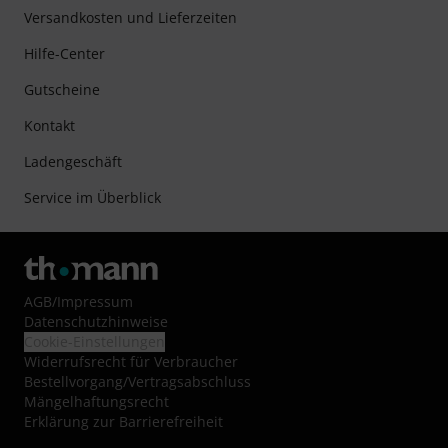
Versandkosten und Lieferzeiten
Hilfe-Center
Gutscheine
Kontakt
Ladengeschäft
Service im Überblick
AGB
/
Impressum
Datenschutzhinweise
Cookie-Einstellungen
Widerrufsrecht für Verbraucher
Bestellvorgang/Vertragsabschluss
Mängelhaftungsrecht
Erklärung zur Barrierefreiheit