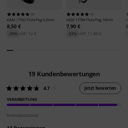
23
31
K&M
17782 Flute Peg 6,5mm
K&M
17788 Flute Peg 18mm
8,50 €
7,90 €
-29%
UVP: 12 €
-33%
UVP: 11,80 €
19
Kundenbewertungen
Jetzt bewerten
4.7
/ 5
VERARBEITUNG
Bewertungsrichtlinien