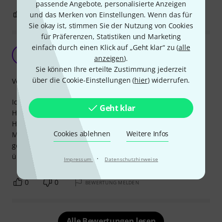
passende Angebote, personalisierte Anzeigen
0
0
und das Merken von Einstellungen. Wenn das für
BEWERTUNG MELDEN
Sie okay ist, stimmen Sie der Nutzung von Cookies
für Präferenzen, Statistiken und Marketing
einfach durch einen Klick auf „Geht klar“ zu (
alle
Gesucht und gefunden
T
anzeigen
).
Trommel-Wolle 04.04.2025
Sie können Ihre erteilte Zustimmung jederzeit
über die Cookie-Einstellungen (
hier
) widerrufen.
Verarbeitung
Ich mach's kurz! Ja ich weiß, es gibt fertige Hany-
Geht klar
Halterungen. Ich habe mir aus dieser Halterung eine
Handyhalterung für meine Hihat Maschine gebaut. Grund:
Cookies ablehnen
Weitere Infos
Metronom. Die Klemme funktioniert und hält super,
genauso wie ich das haben wollte. Hat meine Erwartungen
übertroffen. Klare Kaufempfehlung.
·
Impressum
Datenschutzhinweise
0
0
BEWERTUNG MELDEN
Alle Bewertungen lesen