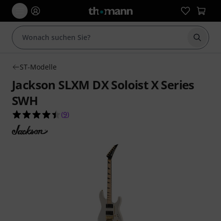
Suche 
ST-Modelle
Jackson SLXM DX Soloist X Series
SWH
4.4 von 5 Sternen aus 9 Kundenbewertungen
(
9
)