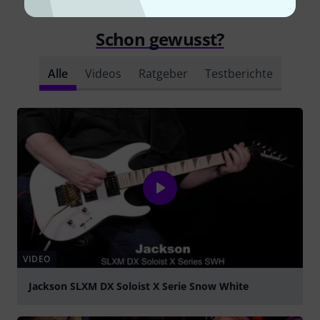
Schon gewusst?
Alle
Videos
Ratgeber
Testberichte
VIDEO
Jackson SLXM DX Soloist X Serie Snow White
abspielen