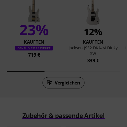
23%
12%
KAUFTEN
KAUFTEN
Jackson JS32 DKA-M Dinky
H
GENAU DIESES PRODUKT
SW
719 €
339 €
Vergleichen
Zubehör & passende Artikel