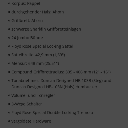
automatisch.
Korpus: Pappel
Music2Me, dein Online-Lernportal für Musik mit einem
durchgehender Hals: Ahorn
pädagogischen Konzept von studierten Musiklehrern.
Griffbrett: Ahorn
Ausgezeichnet mit dem deutschen Bildungs-Award
2025/2026 in der Kategorie “E-Learning
schwarze Sharkfin Griffbretteinlagen
Instrumentalunterricht”! Mit über 400 Gitarren
24 Jumbo Bünde
Videolektionen für Anfänger und Fortgeschrittene – von
Floyd Rose Special Locking Sattel
Pop, Rock und Blues bis Metal und mehr. Mit
persönlichem Support per Chat, Noten zum
Sattelbreite: 42,9 mm (1,69")
Ausdrucken sowie intelligentem Videoplayer mit
Mensur: 648 mm (25,51")
Übungsfunktion, Zeitlupe und weitere Features.
Compound Griffbrettradius: 305 - 406 mm (12" - 16")
Tonabnehmer: Duncan Designed HB-103B (Steg) und
Duncan Designed HB-103N (Hals) Humbucker
Volume- und Tonregler
3-Wege Schalter
Floyd Rose Special Double-Locking Tremolo
vergoldete Hardware