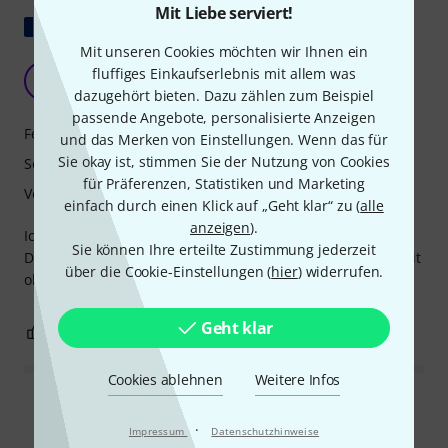
Mit Liebe serviert!
Original zeigen
Mit unseren Cookies möchten wir Ihnen ein
Ein echter, erschwinglicher Solist
fluffiges Einkaufserlebnis mit allem was
PM
Paddy Mos's 01.10.2025
dazugehört bieten. Dazu zählen zum Beispiel
passende Angebote, personalisierte Anzeigen
Features
und das Merken von Einstellungen. Wenn das für
Sie okay ist, stimmen Sie der Nutzung von Cookies
Sound
für Präferenzen, Statistiken und Marketing
Verarbeitung
einfach durch einen Klick auf „Geht klar“ zu (
alle
anzeigen
).
Ich habe einfach die Brücke gegen einen fetten Seymour
Sie können Ihre erteilte Zustimmung jederzeit
Duncan getauscht und voilà, ich bin auf einer Autobahn mit
über die Cookie-Einstellungen (
hier
) widerrufen.
ohrenbetäubendem Sound.
Geht klar
0
0
BEWERTUNG MELDEN
Cookies ablehnen
Weitere Infos
Alle Bewertungen lesen
·
Impressum
Datenschutzhinweise