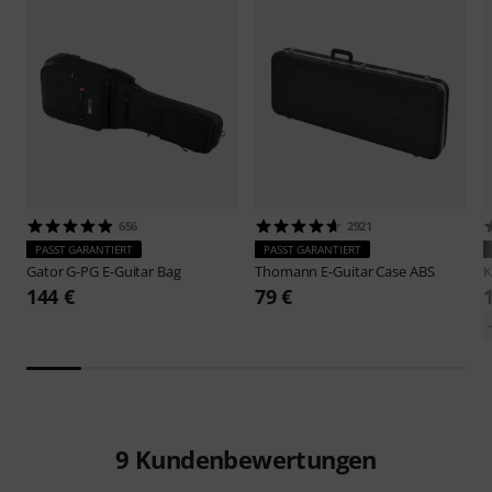
656
2921
PASST GARANTIERT
PASST GARANTIERT
Gator
G-PG E-Guitar Bag
Thomann
E-Guitar Case ABS
144 €
79 €
9
Kundenbewertungen