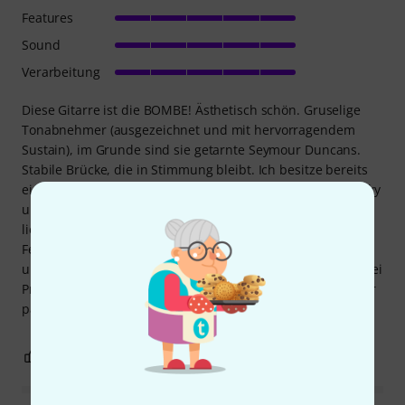
Features
Sound
Verarbeitung
Diese Gitarre ist die BOMBE! Ästhetisch schön. Gruselige
Tonabnehmer (ausgezeichnet und mit hervorragendem
Sustain), im Grunde sind sie getarnte Seymour Duncans.
Stabile Brücke, die in Stimmung bleibt. Ich besitze bereits
einen anderen Soloist (ein anderes Modell) und einen Dinky
und kann sagen, dass zwischen den beiden Typen Welten
liegen. Die Solisten sind perfekt – die Dinkys sind voller
Fehler. Wenn Sie unentschlossen sind, holen Sie sich
unverzüglich einen Solisten – wer weiß, warum Jackson zwei
Produkte so unterschiedlich behandelt. (oder ist es nur mir
passiert?)
4
0
BEWERTUNG MELDEN