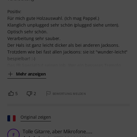
Positiv:
Für mich gute Holzauswahl. (Ich mag Pappel.)
Klanglich unplugged sehr schön (plugged siehe unten).
Optisch sehr schön.
Verarbeitung sehr sauber.
Der Hals ist ganz leicht dicker als bei anderen Jacksons.
Trotzdem wie bei fast allen Jacksons: sie ist "wunder-leicht"
bespielbar! :-)
Das FR Special tut seinen Job. Wer ein besseres Tremolo
Mehr anzeigen
5
2
BEWERTUNG MELDEN
Original zeigen
Tolle Gitarre, aber Mikrofone......
F