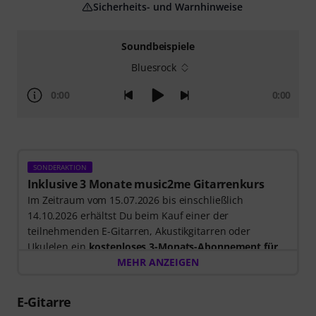
Sicherheits- und Warnhinweise
Soundbeispiele
Bluesrock
0:00
0:00
SONDERAKTION
Inklusive 3 Monate music2me Gitarrenkurs
Im Zeitraum vom 15.07.2026 bis einschließlich
14.10.2026 erhältst Du beim Kauf einer der
teilnehmenden E-Gitarren, Akustikgitarren oder
Ukulelen ein
kostenloses 3-Monats-Abonnement für
einen Onlinekurs von music2me im Wert von EUR
MEHR ANZEIGEN
57,00
. Nach dem Versand deiner Bestellung bekommst
du den Freischaltcode automatisch per E-Mail
E-Gitarre
zugesendet. Das music2me Abo endet nach Ablauf