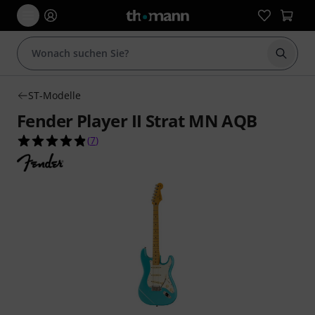
Suche 
ST-Modelle
Fender Player II Strat MN AQB
4.9 von 5 Sternen aus 7 Kundenbewertungen
(
7
)