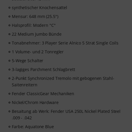
persönlichem Support per Chat, Noten zum
synthetischer Knochensattel
Ausdrucken sowie intelligentem Videoplayer mit
Mensur: 648 mm (25.5")
Übungsfunktion, Zeitlupe und weitere Features.
Halsprofil: Modern "C"
22 Medium Jumbo Bünde
Tonabnehmer: 3 Player Serie Alnico 5 Strat Single Coils
1 Volume- und 2 Tonregler
5-Wege Schalter
3-lagiges Parchment Schlagbrett
2-Punkt Synchronized Tremolo mit gebogenen Stahl-
Saitenreitern
Fender ClassicGear Mechaniken
Nickel/Chrom Hardware
Besaitung ab Werk: Fender USA 250L Nickel Plated Steel
.009 - .042
Farbe: Aquatone Blue