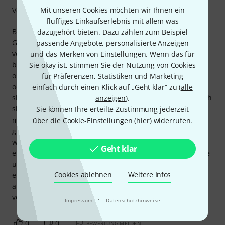
Mit unseren Cookies möchten wir Ihnen ein
Verarbeitung
fluffiges Einkaufserlebnis mit allem was
Bevor ich sie kaufte, sah ich mir viele Rezensionen dieser
dazugehört bieten. Dazu zählen zum Beispiel
Gitarre an. Es gibt ja unzählige online. Und obwohl sie mir
passende Angebote, personalisierte Anzeigen
von Anfang an sehr gut gefiel, wurde ich zunehmend
und das Merken von Einstellungen. Wenn das für
besorgt. Ich hatte Angst, dass die Verarbeitung nicht
Sie okay ist, stimmen Sie der Nutzung von Cookies
ordentlich sein könnte, es Probleme mit der Einstellung
für Präferenzen, Statistiken und Marketing
oder der Stimmung geben könnte. Trotzdem bestellte ich
einfach durch einen Klick auf „Geht klar“ zu (
alle
sie. Ich öffnete den Karton mit gemischten Gefühlen. Als ich
anzeigen
).
sie herausnahm, musste ich lächeln. Sie ist wunderschön,
Sie können Ihre erteilte Zustimmung jederzeit
mit viel Liebe zum Detail verarbeitet. Die Bundenden sind
über die Cookie-Einstellungen (
hier
) widerrufen.
glatt und die Bünde selbst sind perfekt poliert. Die
werkseitig eingestellte Halshöhe ist für meinen Geschmack
Geht klar
etwas zu hoch. Aber ansonsten passt alles. Hals, Saitenlage
und Mensur konnte ich innerhalb einer Stunde problemlos
Cookies ablehnen
Weitere Infos
einstellen. Der Klang ist fantastisch; der Hals hat ein sehr
angenehmes, komfortables Profil und ist wunderschön
verarbeitet. Ich bin total begeistert.
·
Impressum
Datenschutzhinweise
0
0
BEWERTUNG MELDEN