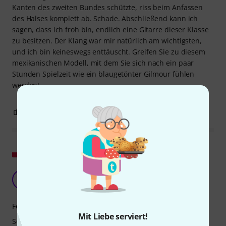
Kanten des zweiten Bundes schützte, riss beim Anfassen
des Halses komplett ab. Schade. Abschließend kann ich
sagen, dass ich froh bin, endlich eine Gitarre dieser Klasse
zu besitzen. Der Klang war mir natürlich am wichtigsten,
und ich bin keineswegs enttäuscht. Greifen Sie zu diesem
mexikanischen Modell, mit dem Sie sich nach ein paar
Stunden Spielzeit wie ein blaugetönter Gilmour fühlen
werden!
0
0
BEWERTUNG MELDEN
Original zeigen
Fender Player II AQB
P
Piotr70 07.07.2026
Features
Mit Liebe serviert!
Sound