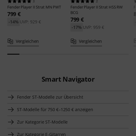
3
2
Fender
Player II Strat MN PWT
Fender
Player II Strat HSS RW
F
BCG
799 €
799 €
-14%
UVP: 929 €
-17%
UVP: 959 €
Vergleichen
Vergleichen
Smart Navigator
Fender ST-Modelle zur Übersicht
ST-Modelle für 750 €–1250 € anzeigen
Zur Kategorie ST-Modelle
Zur Kategorie E-Gitarren