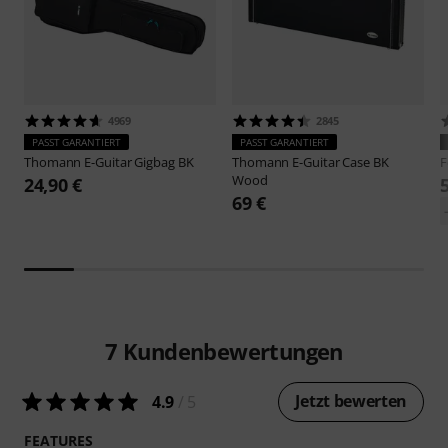
4969
2845
PASST GARANTIERT
PASST GARANTIERT
Thomann
E-Guitar Gigbag BK
Thomann
E-Guitar Case BK
F
Wood
24,90 €
69 €
7
Kundenbewertungen
Jetzt bewerten
4.9
/ 5
FEATURES