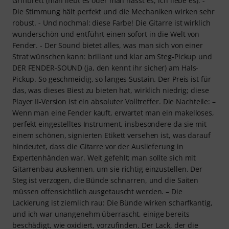
Griffbrett (man liebt es oder man hasst es, ich liebe es). -
Die Stimmung hält perfekt und die Mechaniken wirken sehr
robust. - Und nochmal: diese Farbe! Die Gitarre ist wirklich
wunderschön und entführt einen sofort in die Welt von
Fender. - Der Sound bietet alles, was man sich von einer
Strat wünschen kann: brillant und klar am Steg-Pickup und
DER FENDER-SOUND (ja, den kennt ihr sicher) am Hals-
Pickup. So geschmeidig, so langes Sustain. Der Preis ist für
das, was dieses Biest zu bieten hat, wirklich niedrig; diese
Player II-Version ist ein absoluter Volltreffer. Die Nachteile: –
Wenn man eine Fender kauft, erwartet man ein makelloses,
perfekt eingestelltes Instrument, insbesondere da sie mit
einem schönen, signierten Etikett versehen ist, was darauf
hindeutet, dass die Gitarre vor der Auslieferung in
Expertenhänden war. Weit gefehlt; man sollte sich mit
Gitarrenbau auskennen, um sie richtig einzustellen. Der
Steg ist verzogen, die Bünde schnarren, und die Saiten
müssen offensichtlich ausgetauscht werden. – Die
Lackierung ist ziemlich rau: Die Bünde wirken scharfkantig,
und ich war unangenehm überrascht, einige bereits
beschädigt, wie oxidiert, vorzufinden. Der Lack, der die