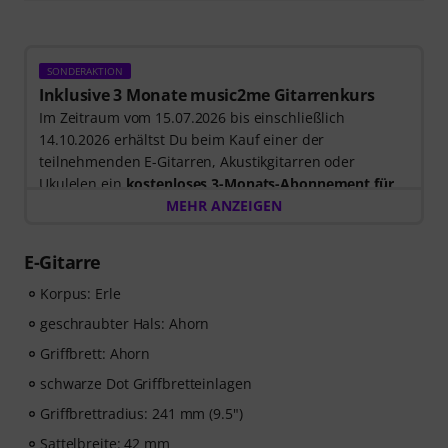
SONDERAKTION
Inklusive 3 Monate music2me Gitarrenkurs
Im Zeitraum vom 15.07.2026 bis einschließlich
14.10.2026 erhältst Du beim Kauf einer der
teilnehmenden E-Gitarren, Akustikgitarren oder
Ukulelen ein
kostenloses 3-Monats-Abonnement für
einen Onlinekurs von music2me im Wert von EUR
MEHR ANZEIGEN
57,00
. Nach dem Versand deiner Bestellung bekommst
du den Freischaltcode automatisch per E-Mail
E-Gitarre
zugesendet. Das music2me Abo endet nach Ablauf
automatisch.
Korpus: Erle
Music2Me, dein Online-Lernportal für Musik mit einem
geschraubter Hals: Ahorn
pädagogischen Konzept von studierten Musiklehrern.
Griffbrett: Ahorn
Ausgezeichnet mit dem deutschen Bildungs-Award
2025/2026 in der Kategorie “E-Learning
schwarze Dot Griffbretteinlagen
Instrumentalunterricht”! Mit über 400 Gitarren
Griffbrettradius: 241 mm (9.5")
Videolektionen für Anfänger und Fortgeschrittene – von
Sattelbreite: 42 mm
Pop, Rock und Blues bis Metal und mehr. Mit