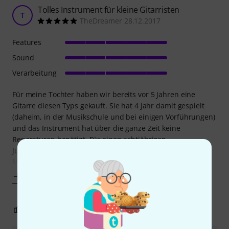
Tolles Instrument für kleine Gitarristen
T
TheDreamer 28.12.2017
Features
Sound
Verarbeitung
Für meine Tochter haben wir bereits vor 5 Jahren eine
Gitarre diesen Typs gekauft. Sie hat 4 Jahr damit gespielt
(daheim, in der Musikschule und bei einigen Vorführungen)
und das Instrument hat über die ganze Zeit keine
Reparaturen benötigt. Für einen achtjährigen
Junggitarristen haben wir uns deshalb wieder für dieses
Modell entschieden. Die Gitarre ist trotz der
Mehr anzeigen
3
0
BEWERTUNG MELDEN