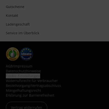
Gutscheine
Kontakt
Ladengeschäft
Service im Überblick
AGB
/
Impressum
Datenschutzhinweise
Cookie-Einstellungen
Widerrufsrecht für Verbraucher
Bestellvorgang/Vertragsabschluss
Mängelhaftungsrecht
Erklärung zur Barrierefreiheit
Vertrag widerrufen