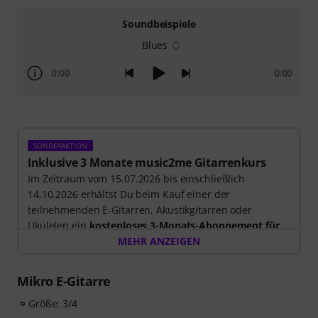
Soundbeispiele
Blues
0:00
0:00
SONDERAKTION
Inklusive 3 Monate music2me Gitarrenkurs
Im Zeitraum vom 15.07.2026 bis einschließlich
14.10.2026 erhältst Du beim Kauf einer der
teilnehmenden E-Gitarren, Akustikgitarren oder
Ukulelen ein
kostenloses 3-Monats-Abonnement für
einen Onlinekurs von music2me im Wert von EUR
MEHR ANZEIGEN
57,00
. Nach dem Versand deiner Bestellung bekommst
du den Freischaltcode automatisch per E-Mail
Mikro E-Gitarre
zugesendet. Das music2me Abo endet nach Ablauf
automatisch.
Größe: 3/4