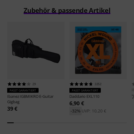
Zubehör & passende Artikel
29
3252
I
PASST GARANTIERT
PASST GARANTIERT
Ibanez
IGBMIKRO E-Guitar
Daddario
EXL110
Gigbag
6,90 €
39 €
-32%
UVP: 10,20 €