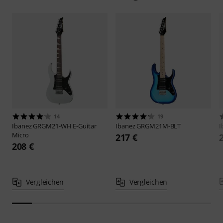
14
19
Ibanez
GRGM21-WH E-Guitar
Ibanez
GRGM21M-BLT
I
Micro
217 €
208 €
Vergleichen
Vergleichen