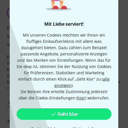
Nicht nur für Kinder
R
Renga 29.09.2019
Mit Liebe serviert!
Features
Mit unseren Cookies möchten wir Ihnen ein
Sound
fluffiges Einkaufserlebnis mit allem was
Verarbeitung
dazugehört bieten. Dazu zählen zum Beispiel
passende Angebote, personalisierte Anzeigen
Eigentlich habe ich die Gitarre für meine neunjährige
und das Merken von Einstellungen. Wenn das für
Tochter gekauft damit sie Rocksmith spielen kann. Für ihre
Sie okay ist, stimmen Sie der Nutzung von Cookies
Kinderhände ist die Größe ideal.
für Präferenzen, Statistiken und Marketing
Zuvor hatte ich nie Gitarren mit kurzer Mensur gespielt.
einfach durch einen Klick auf „Geht klar“ zu (
alle
Nach dem Anspielen war ich zuerst sehr enttäuscht, da alle
anzeigen
).
Akkorde trotz richtiger Stimmung "schief" klangen. Das lag
Sie können Ihre erteilte Zustimmung jederzeit
aber an der werksseitigen Einstellung
über die Cookie-Einstellungen (
hier
) widerrufen.
Mehr anzeigen
Geht klar
4
2
BEWERTUNG MELDEN