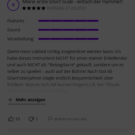
Meine erste Short Scale - einfach der Hammer!
R
Rolf6680 27.08.2021
Features
Sound
Verarbeitung
Damit mein Loblied richtig eingeordnet werden kann: Ich
habe dieses Instrument NICHT für eines meiner Enkelkinder
und auch NICHT als "Reisegitarre" gekauft, sondern um es
selber zu spielen - auch auf der Bühne! Nach fast 60
Gitarristenjahren siegte endlich Bequemlichkeit über
Eitelkeit: Warum sich mit kurzen Fingern z.B. bei "Chuck-
Berry" in den unteren Bünden
Mehr anzeigen
10
1
BEWERTUNG MELDEN