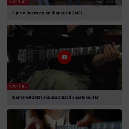
YOUTUBE
Guns n Roses on an Ibanez GRGM21
abspielen
YOUTUBE
Ibanez GRGM21 reduced sized Elecric Guitar
abspielen