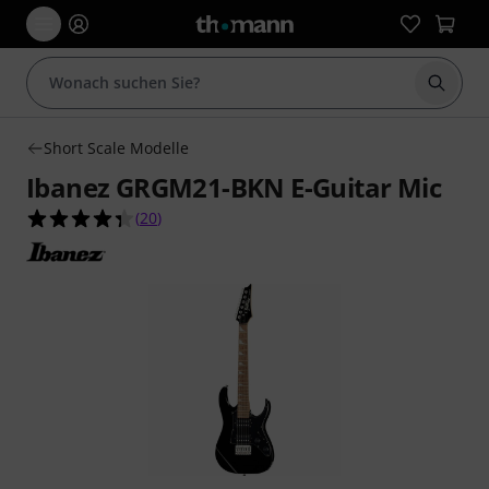
Suche 
Short Scale Modelle
Ibanez GRGM21-BKN E-Guitar Mic
4.4 von 5 Sternen aus 20 Kundenbewertungen
(
20
)