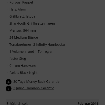
Music2Me, dein Online-Lernportal für Musik mit einem
Korpus: Pappel
pädagogischen Konzept von studierten Musiklehrern.
Hals: Ahorn
Ausgezeichnet mit dem deutschen Bildungs-Award
2025/2026 in der Kategorie “E-Learning
Griffbrett: Jatoba
Instrumentalunterricht”! Mit über 400 Gitarren
Sharktooth Griffbretteinlagen
Videolektionen für Anfänger und Fortgeschrittene – von
Mensur: 564 mm
Pop, Rock und Blues bis Metal und mehr. Mit
persönlichem Support per Chat, Noten zum
24 Medium Bünde
Ausdrucken sowie intelligentem Videoplayer mit
Tonabnehmer: 2 Infinity Humbucker
Übungsfunktion, Zeitlupe und weitere Features.
1 Volumen- und 1 Tonregler
fester Steg
Chrom Hardware
Farbe: Black Night
30 Tage Money-Back-Garantie
30
3 Jahre Thomann Garantie
3
Erhältlich seit
Februar 2016