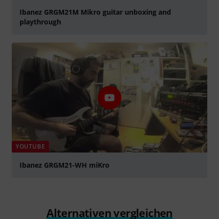
Ibanez GRGM21M Mikro guitar unboxing and
playthrough
abspielen
YOUTUBE
Ibanez GRGM21-WH miKro
abspielen
Alternativen vergleichen