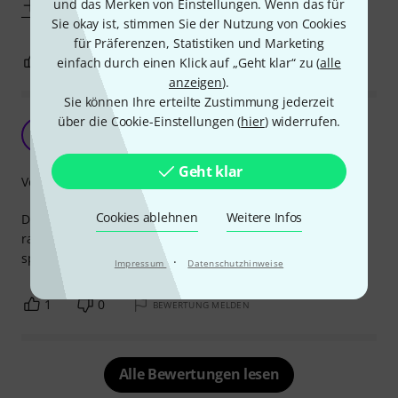
und das Merken von Einstellungen. Wenn das für
Mehr anzeigen
Sie okay ist, stimmen Sie der Nutzung von Cookies
für Präferenzen, Statistiken und Marketing
0
0
einfach durch einen Klick auf „Geht klar“ zu (
alle
BEWERTUNG MELDEN
anzeigen
).
Sie können Ihre erteilte Zustimmung jederzeit
über die Cookie-Einstellungen (
hier
) widerrufen.
Klasse Dämpfer
F
Frayed 27.10.2009
Geht klar
Verarbeitung
Cookies ablehnen
Weitere Infos
Der Dämpfer nimmt den Sound des Ridebeckens komplett
raus. Er ist super leicht anzubringen un ermöglicht leises
spielen - super
·
Impressum
Datenschutzhinweise
1
0
BEWERTUNG MELDEN
Alle Bewertungen lesen