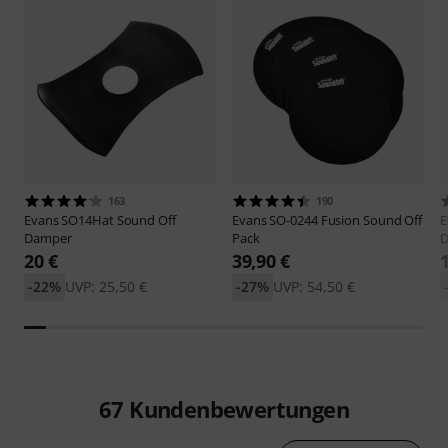
163
190
Evans
SO14Hat Sound Off
Evans
SO-0244 Fusion Sound Off
E
Damper
Pack
D
20 €
39,90 €
-22%
UVP: 25,50 €
-27%
UVP: 54,50 €
67
Kundenbewertungen