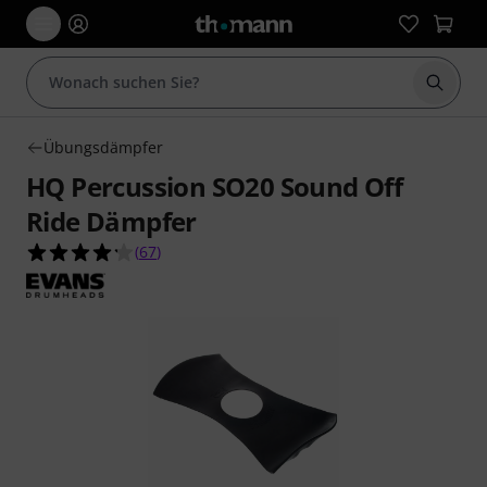
Suche 
Übungsdämpfer
HQ Percussion SO20 Sound Off
Ride Dämpfer
4.2 von 5 Sternen aus 67 Kundenbewertungen
(
67
)