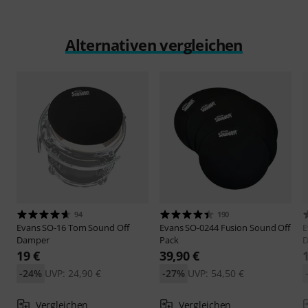
Alternativen vergleichen
94
190
Evans
SO-16 Tom Sound Off
Evans
SO-0244 Fusion Sound Off
E
Damper
Pack
D
19 €
39,90 €
-24%
UVP: 24,90 €
-27%
UVP: 54,50 €
Vergleichen
Vergleichen