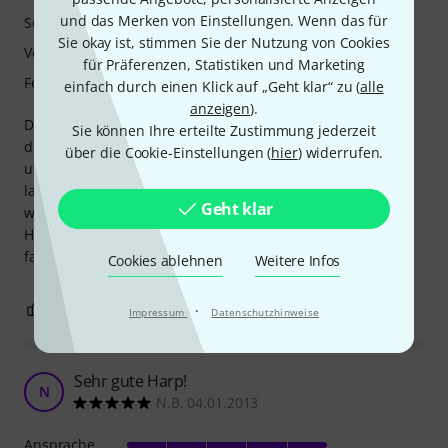
und das Merken von Einstellungen. Wenn das für
Sound
Sie okay ist, stimmen Sie der Nutzung von Cookies
Verarbeitung
für Präferenzen, Statistiken und Marketing
Features
einfach durch einen Klick auf „Geht klar“ zu (
alle
anzeigen
).
Die guten alten Blues Harps von Hohner sind doch einfach
Sie können Ihre erteilte Zustimmung jederzeit
die besten - find ich. Ich habe schon teurere ausprobiert
über die Cookie-Einstellungen (
hier
) widerrufen.
und festgestellt, dass die Töne sich nicht so gut benden
lassen wie mit diesem Klassiker. Der Holzkern ist sein Geld
Geht klar
wert. Ich würde niemals um Geld zu sparen auf einen
Holzkern verzichten. Mit dieser Harp kann man echt nichts
falsch machen.
Cookies ablehnen
Weitere Infos
10
2
·
BEWERTUNG MELDEN
Impressum
Datenschutzhinweise
Sehr gute Harp!
N
N.B. 04.01.2013
Ansprache