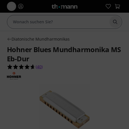
Suche 
Diatonische Mundharmonikas
Hohner Blues Mundharmonika MS
Eb-Dur
4.6 von 5 Sternen aus 40 Kundenbewertungen
(
40
)