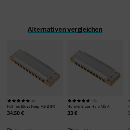
Alternativen vergleichen
32
193
Hohner
Blues Harp MS B (H)
Hohner
Blues Harp MS A
34,50 €
33 €