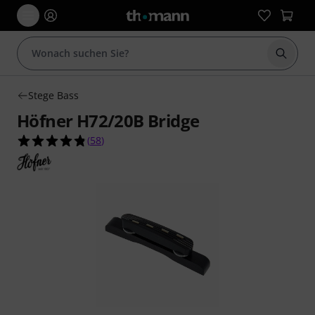
Suche 
Stege Bass
Höfner H72/20B Bridge
4.8 von 5 Sternen aus 58 Kundenbewertungen
(
58
)