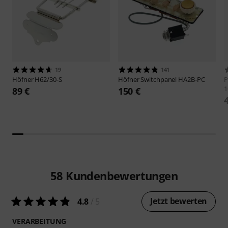
19
141
Höfner
H62/30-S
Höfner
Switchpanel HA2B-PC
P
1
89 €
150 €
58
Kundenbewertungen
Jetzt bewerten
4.8
/ 5
VERARBEITUNG