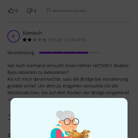
0
0
BEWERTUNG MELDEN
Komisch
E
Einsatz 13.08.2018
Verarbeitung
Hat noch niemand versucht einen Höfner HCT500/1 Beatles-
Bass oktavrein zu bekommen?
Als ich mich daranmachte, sass die Bridge bei Annäherung
grotesk schief. Um dem zu entgehen versuchte ich die
Metallstäbchen, die auf dem Rücken der Bridge eingesteckt
sind und über die die Saiten gespannt werden zu
versetzen. Diese steckten fest, so fest, dass ich Sie nur mit
Mehr anzeigen
0
0
BEWERTUNG MELDEN