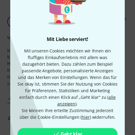
Höfner Bridge als Ersatz bei Orfeus Hebros Bass
H
HEGoM 05.10.2017
Verarbeitung
Mit Liebe serviert!
Ich habe einen Orfeus Hebros Bass restauriert und
Mit unseren Cookies möchten wir Ihnen ein
benötigte u.a. eine Brücke. Dazu habe ich mich für die
fluffiges Einkaufserlebnis mit allem was
Höfner H72/20 Bridge entschieden. Ebenholz,
dazugehört bieten. Dazu zählen zum Beispiel
höhenverstellbar und die Saitenauflagen verschiebbar!
passende Angebote, personalisierte Anzeigen
Ich hatte allerdings nicht bedacht, dass die Höfners eine
und das Merken von Einstellungen. Wenn das für
gewölbte Decke haben und der Orfeus ein gerade Decke
Sie okay ist, stimmen Sie der Nutzung von Cookies
aufweist. Ich habe dann die Auflage der Höfner
für Präferenzen, Statistiken und Marketing
einfach durch einen Klick auf „Geht klar“ zu (
alle
Mehr anzeigen
anzeigen
).
Sie können Ihre erteilte Zustimmung jederzeit
über die Cookie-Einstellungen (
hier
) widerrufen.
0
0
BEWERTUNG MELDEN
Geht klar