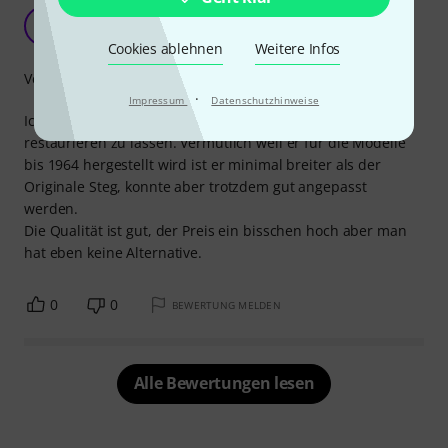
Für die Restauration gekauft
M
Moulin 10.01.2017
Cookies ablehnen
Weitere Infos
Verarbeitung
·
Impressum
Datenschutzhinweise
Ich benötigte den Steg um meinen 67 er Höfner
restaurieren zu lassen. Vermutlich weil er für die Modelle
bis 1964 hergestellt wird ist er minimal breiter als der
Originale Steg, konnte aber trotzdem gut angepasst
werden.
Die Qualität ist gut, der Preis ein bisschen hoch aber man
hat eben keine Alternative.
0
0
BEWERTUNG MELDEN
Alle Bewertungen lesen