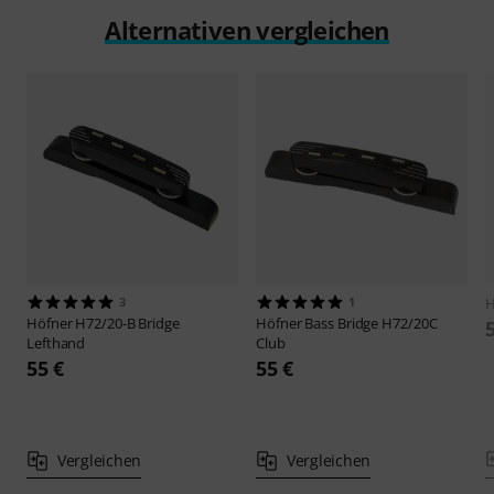
Alternativen vergleichen
3
1
H
Höfner
H72/20-B Bridge
Höfner
Bass Bridge H72/20C
Lefthand
Club
55 €
55 €
Vergleichen
Vergleichen