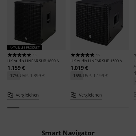
AKTUELLES PRODUKT
15
15
HK Audio
LINEAR SUB 1800 A
HK Audio
LINEAR SUB 1500 A
H
A
1.159 €
1.019 €
-17%
UVP: 1.399 €
-15%
UVP: 1.199 €
Vergleichen
Vergleichen
Smart Navigator