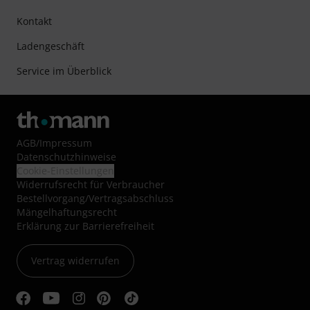
Kontakt
Ladengeschäft
Service im Überblick
AGB
/
Impressum
Datenschutzhinweise
Cookie-Einstellungen
Widerrufsrecht für Verbraucher
Bestellvorgang/Vertragsabschluss
Mängelhaftungsrecht
Erklärung zur Barrierefreiheit
Vertrag widerrufen