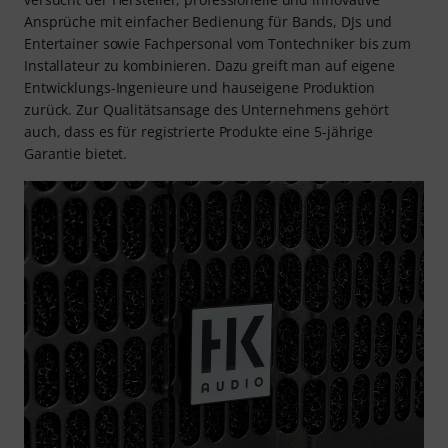
Ansprüche mit einfacher Bedienung für Bands, DJs und
Entertainer sowie Fachpersonal vom Tontechniker bis zum
Installateur zu kombinieren. Dazu greift man auf eigene
Entwicklungs-Ingenieure und hauseigene Produktion
zurück. Zur Qualitätsansage des Unternehmens gehört
auch, dass es für registrierte Produkte eine 5-jährige
Garantie bietet.