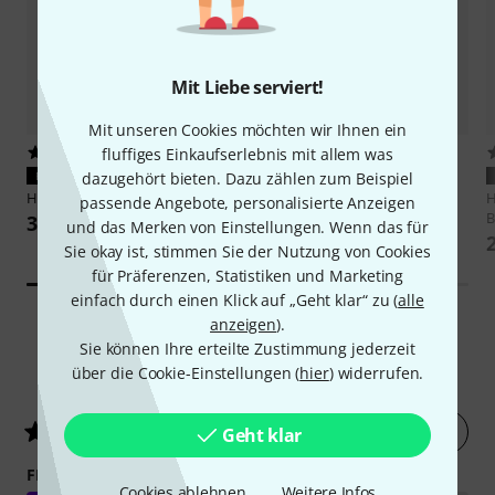
Mit Liebe serviert!
Mit unseren Cookies möchten wir Ihnen ein
1
12
fluffiges Einkaufserlebnis mit allem was
PASST GARANTIERT
PASST GARANTIERT
dazugehört bieten. Dazu zählen zum Beispiel
HK Audio
Blue Wheel Braked
HK Audio
Cover L SUB 1800A
H
passende Angebote, personalisierte Anzeigen
B
33 €
65 €
und das Merken von Einstellungen. Wenn das für
Sie okay ist, stimmen Sie der Nutzung von Cookies
für Präferenzen, Statistiken und Marketing
einfach durch einen Klick auf „Geht klar“ zu (
alle
anzeigen
).
Sie können Ihre erteilte Zustimmung jederzeit
15
Kundenbewertungen
über die Cookie-Einstellungen (
hier
) widerrufen.
Jetzt bewerten
4.9
/ 5
Geht klar
FEATURES
Cookies ablehnen
Weitere Infos