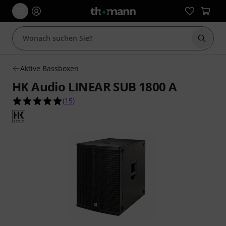
Suche 
Aktive Bassboxen
HK Audio LINEAR SUB 1800 A
4.9 von 5 Sternen aus 15 Kundenbewertungen
(
15
)