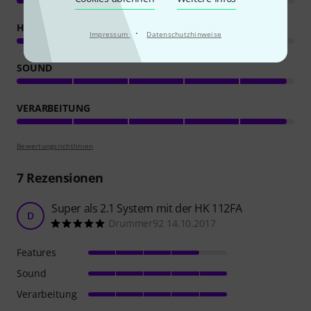
HANDLING
·
Impressum
Datenschutzhinweise
SOUND
VERARBEITUNG
Bewertungsrichtlinien
7
Rezensionen
Super als 2.1 System mit der HK 112FA
D
Drummer92 14.10.2017
Features
Sound
Verarbeitung