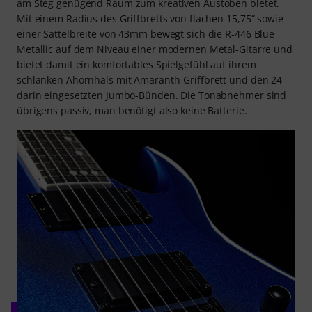
am Steg genügend Raum zum kreativen Austoben bietet.
Mit einem Radius des Griffbretts von flachen 15,75“ sowie
einer Sattelbreite von 43mm bewegt sich die R-446 Blue
Metallic auf dem Niveau einer modernen Metal-Gitarre und
bietet damit ein komfortables Spielgefühl auf ihrem
schlanken Ahornhals mit Amaranth-Griffbrett und den 24
darin eingesetzten Jumbo-Bünden. Die Tonabnehmer sind
übrigens passiv, man benötigt also keine Batterie.