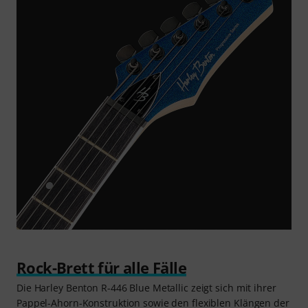
Rock-Brett für alle Fälle
Die Harley Benton R-446 Blue Metallic zeigt sich mit ihrer
Pappel-Ahorn-Konstruktion sowie den flexiblen Klängen der