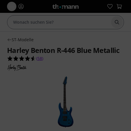
Suche 
ST-Modelle
Harley Benton R-446 Blue Metallic
4.5 von 5 Sternen aus 58 Kundenbewertungen
(
58
)