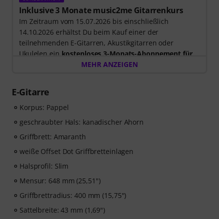
Inklusive 3 Monate music2me Gitarrenkurs
Im Zeitraum vom 15.07.2026 bis einschließlich
14.10.2026 erhältst Du beim Kauf einer der
teilnehmenden E-Gitarren, Akustikgitarren oder
Ukulelen ein
kostenloses 3-Monats-Abonnement für
einen Onlinekurs von music2me im Wert von EUR
MEHR ANZEIGEN
57,00
. Nach dem Versand deiner Bestellung bekommst
du den Freischaltcode automatisch per E-Mail
E-Gitarre
zugesendet. Das music2me Abo endet nach Ablauf
automatisch.
Korpus: Pappel
Music2Me, dein Online-Lernportal für Musik mit einem
geschraubter Hals: kanadischer Ahorn
pädagogischen Konzept von studierten Musiklehrern.
Griffbrett: Amaranth
Ausgezeichnet mit dem deutschen Bildungs-Award
2025/2026 in der Kategorie “E-Learning
weiße Offset Dot Griffbretteinlagen
Instrumentalunterricht”! Mit über 400 Gitarren
Halsprofil: Slim
Videolektionen für Anfänger und Fortgeschrittene – von
Mensur: 648 mm (25,51")
Pop, Rock und Blues bis Metal und mehr. Mit
persönlichem Support per Chat, Noten zum
Griffbrettradius: 400 mm (15,75")
Ausdrucken sowie intelligentem Videoplayer mit
Sattelbreite: 43 mm (1,69")
Übungsfunktion, Zeitlupe und weitere Features.