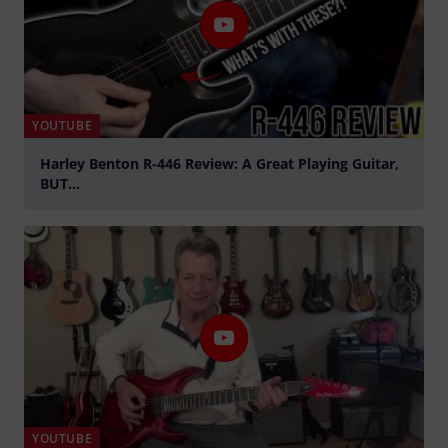
YOUTUBE
Harley Benton R-446 Review: A Great Playing Guitar,
BUT...
abspielen
YOUTUBE