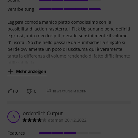
Verarbeitung
Leggera,comoda,manico piatto comodissimo con la
possibilità di action rasoterra. I Pick Up sunano bene,definiti
e grossi ,unico neo lo split ;decade sensibilmente il volume
d' uscita . So che nello passare da Humbacher a singolo si
perde ovviamente un poco di uscita,ma qui è veramente
tanta la differenza di volume rendendo di fatto difficilmente
utilizzabile la
Mehr anzeigen
0
0
BEWERTUNG MELDEN
ordentlich Output
A
ataman 20.12.2022
Features