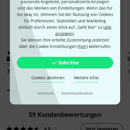
passende Angebote, personalisierte Anzeigen
und das Merken von Einstellungen. Wenn das für
Sie okay ist, stimmen Sie der Nutzung von Cookies
für Präferenzen, Statistiken und Marketing
einfach durch einen Klick auf „Geht klar“ zu (
alle
anzeigen
).
Sie können Ihre erteilte Zustimmung jederzeit
über die Cookie-Einstellungen (
hier
) widerrufen.
2920
4969
PASST GARANTIERT
PASST GARANTIERT
Geht klar
Thomann
E-Guitar Case ABS
Thomann
E-Guitar Gigbag BK
D
79 €
24,90 €
Cookies ablehnen
Weitere Infos
·
Impressum
Datenschutzhinweise
59
Kundenbewertungen
Jetzt bewerten
4.5
/ 5