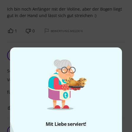
Ich bin noch Anfänger mit der Violine, aber der Bogen liegt
gut in der Hand und lässt sich gut streichen :)
1
0
BEWERTUNG MELDEN
ok
V
violinist_ 02.01.2022
Sound
Verarbeitung
für die Preisklasse absolut ok!
0
0
BEWERTUNG MELDEN
Mit Liebe serviert!
J
Je-112 19.02.2023