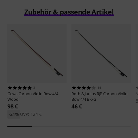
Zubehör & passende Artikel
3
14
Gewa
Carbon Violin Bow 4/4
Roth & Junius
RJB Carbon Violin
A
Wood
Bow 4/4 BK/G
98 €
46 €
-21%
UVP: 124 €