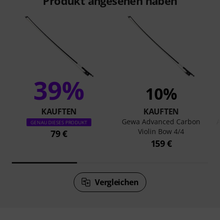
Produkt angesehen haben
39%
10%
KAUFTEN
KAUFTEN
Gewa Advanced Carbon
A
GENAU DIESES PRODUKT
Violin Bow 4/4
79 €
159 €
Vergleichen