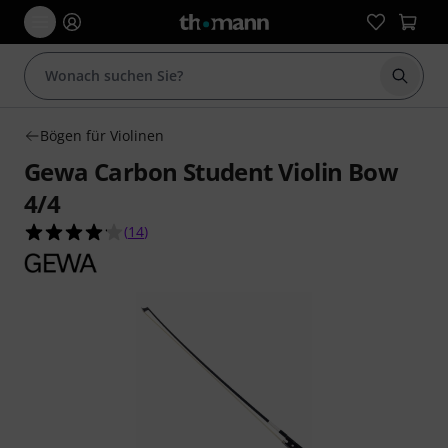
Suche 
Bögen für Violinen
Gewa Carbon Student Violin Bow
4/4
4.1 von 5 Sternen aus 14 Kundenbewertungen
(
14
)