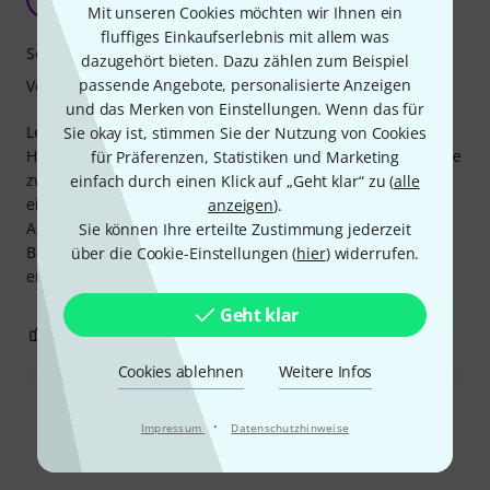
Mit unseren Cookies möchten wir Ihnen ein
fluffiges Einkaufserlebnis mit allem was
Sound
dazugehört bieten. Dazu zählen zum Beispiel
passende Angebote, personalisierte Anzeigen
Verarbeitung
und das Merken von Einstellungen. Wenn das für
Leider wurde der Bogen mit Schmutzpartikeln, die in den
Sie okay ist, stimmen Sie der Nutzung von Cookies
Haaren klebten geliefert - das war ärgerlich, man konnte sie
für Präferenzen, Statistiken und Marketing
zwar mit einer Nadel vorsichtig entfernen aber das darf
einfach durch einen Klick auf „Geht klar“ zu (
alle
eigentl. nicht vokommen....
anzeigen
).
Ansonsten, ich bin Anfänger aber muss sagen dass der
Sie können Ihre erteilte Zustimmung jederzeit
Bogen schon für mich einen merklich besseren Klang
über die Cookie-Einstellungen (
hier
) widerrufen.
erzeugt als mein 08-15 Bogen.
Geht klar
0
0
BEWERTUNG MELDEN
Cookies ablehnen
Weitere Infos
Alle Bewertungen lesen
·
Impressum
Datenschutzhinweise