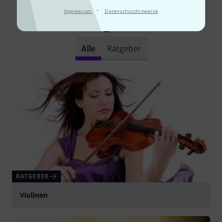
·
Impressum
Datenschutzhinweise
Schon gewusst?
Alle
Ratgeber
RATGEBER
Violinen