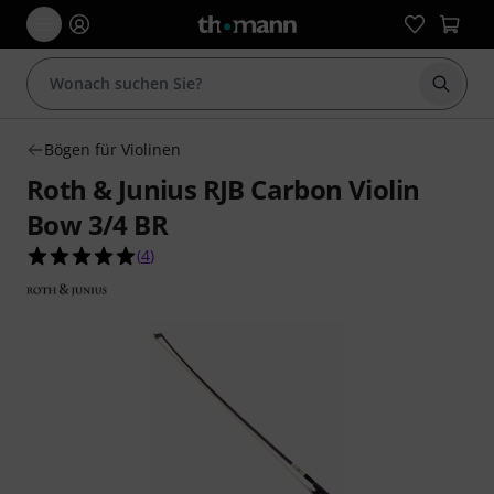
Suche 
Bögen für Violinen
Roth & Junius RJB Carbon Violin
Bow 3/4 BR
5.0 von 5 Sternen aus 4 Kundenbewertungen
(
4
)