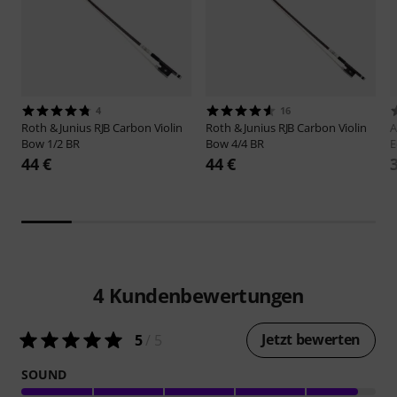
4
16
Roth & Junius
RJB Carbon Violin
Roth & Junius
RJB Carbon Violin
A
Bow 1/2 BR
Bow 4/4 BR
E
44 €
44 €
4
Kundenbewertungen
Jetzt bewerten
5
/ 5
SOUND