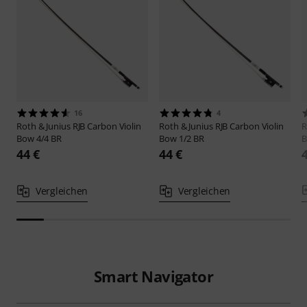
16
4
Roth & Junius
RJB Carbon Violin
Roth & Junius
RJB Carbon Violin
R
Bow 4/4 BR
Bow 1/2 BR
B
44 €
44 €
Vergleichen
Vergleichen
Smart Navigator