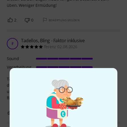
üben. Weniger Ermüdung!
2
0
BEWERTUNG MELDEN
Tadellos, Bling - Faktor inklusive
F
ferenz 02.08.2026
Sound
Verarbeitung
Tadellose Verarbeitung, doppeltes Pariser Auge und
dekorative Kohlefaser - Geflechts - Optik. Für den preis
unschlagbar.
Behaarung und Klang sind gut!
0
0
BEWERTUNG MELDEN