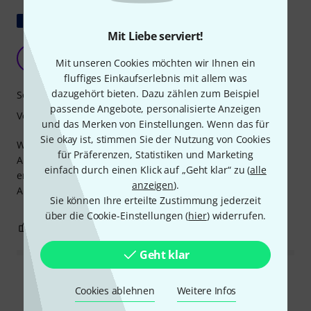
Original zeigen
Mit Liebe serviert!
Guter Bogen
A
Mit unseren Cookies möchten wir Ihnen ein
AimanuElle2738 23.04.2024
fluffiges Einkaufserlebnis mit allem was
dazugehört bieten. Dazu zählen zum Beispiel
Sound
passende Angebote, personalisierte Anzeigen
Verarbeitung
und das Merken von Einstellungen. Wenn das für
Sie okay ist, stimmen Sie der Nutzung von Cookies
Wir haben diesen Bogen für meinen Sohn gekauft, der
für Präferenzen, Statistiken und Marketing
Anfänger ist. Er erfüllt seinen Zweck perfekt und ist
einfach durch einen Klick auf „Geht klar“ zu (
alle
erschwinglich. Leicht, gute Qualität... Ich kann ihn
anzeigen
).
Anfängern wärmstens empfehlen.
Sie können Ihre erteilte Zustimmung jederzeit
über die Cookie-Einstellungen (
hier
) widerrufen.
0
0
BEWERTUNG MELDEN
Geht klar
Alle Bewertungen lesen
Cookies ablehnen
Weitere Infos