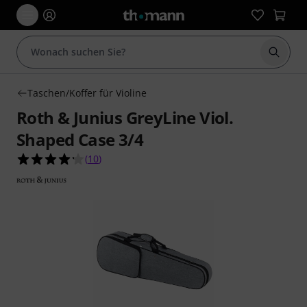
Suche 
Taschen/Koffer für Violine
Roth & Junius GreyLine Viol.
Shaped Case 3/4
4.2 von 5 Sternen aus 10 Kundenbewertungen
(
10
)