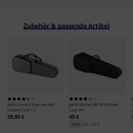
Zubehör & passende Artikel
6
9
Roth & Junius
GreyLine Viol.
Jakob Winter
JWC 3016 Violin
J
Shaped Case 1/2
Case 3/4
C
29,90 €
49 €
-26%
UVP: 66 €