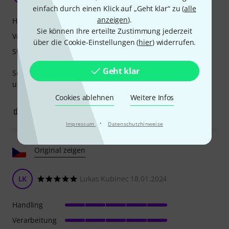
einfach durch einen Klick auf „Geht klar“ zu (
alle
anzeigen
).
Handling
Sie können Ihre erteilte Zustimmung jederzeit
Verarbeitung
über die Cookie-Einstellungen (
hier
) widerrufen.
Stabilität
Geht klar
Sehr zuverlässige Box, guter Reißverschluss, Rückenlehne
und schöne Farbe.
Cookies ablehnen
Weitere Infos
0
0
BEWERTUNG MELDEN
·
Impressum
Datenschutzhinweise
Original zeigen
LK
Lukas Kubinec 18.01.2024
Handling
Verarbeitung