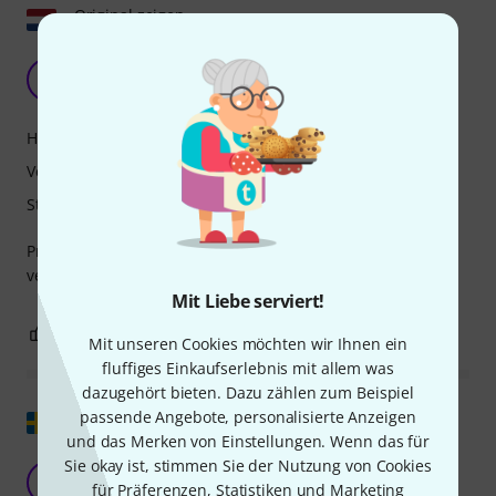
Original zeigen
Geigenkasten
G
G.B.. 08.11.2021
Handling
Verarbeitung
Stabilität
Preiswerter, aber dennoch sehr robuster und hochwertig
verarbeiteter Koffer. Absolut empfehlenswert.
Mit Liebe serviert!
0
0
BEWERTUNG MELDEN
Mit unseren Cookies möchten wir Ihnen ein
fluffiges Einkaufserlebnis mit allem was
dazugehört bieten. Dazu zählen zum Beispiel
passende Angebote, personalisierte Anzeigen
Original zeigen
und das Merken von Einstellungen. Wenn das für
Sie okay ist, stimmen Sie der Nutzung von Cookies
Wunderbar
A
für Präferenzen, Statistiken und Marketing
Afsi 05.09.2022