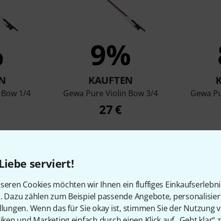
%
9%
N
KAUFTEN
 Bow 1/4
Gewa Pure Violin Bow 3/4
Gewa Pu
27 €
Liebe serviert!
Vergleichen
seren Cookies möchten wir Ihnen ein fluffiges Einkaufserlebn
n. Dazu zählen zum Beispiel passende Angebote, personalisie
llungen. Wenn das für Sie okay ist, stimmen Sie der Nutzung 
tiken und Marketing einfach durch einen Klick auf „Geht klar“ z