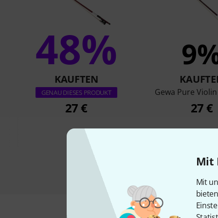
48%
9
KAUFTEN
KAUFTE
Gewa Pure Violin
GENAU DIESES PRODUKT
27 €
27 €
Mit 
Mit un
biete
Einste
Statis