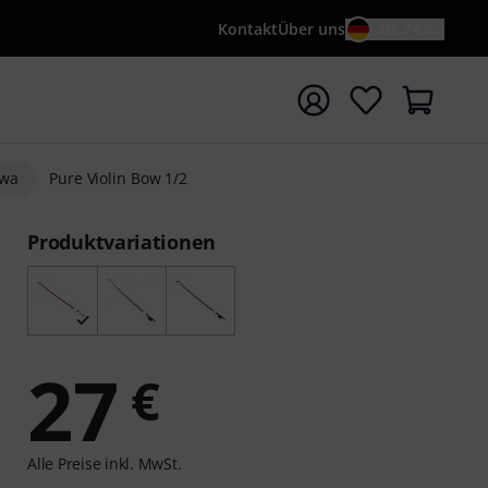
Kontakt
Über uns
DE / €
e mit Suchwort {searchTerm} starten
wa
Pure Violin Bow 1/2
Produktvariationen
27
€
Alle Preise inkl. MwSt.