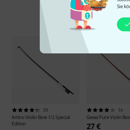
Sie kö
39
14
Artino
Violin Bow 1/2 Special
Gewa
Pure Violin Bo
Edition
27 €