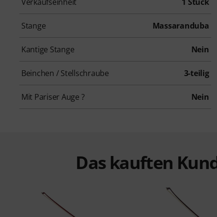
Verkaufseinheit
1 Stück
Stange
Massaranduba
Kantige Stange
Nein
Beinchen / Stellschraube
3-teilig
Mit Pariser Auge ?
Nein
Das kauften Kund