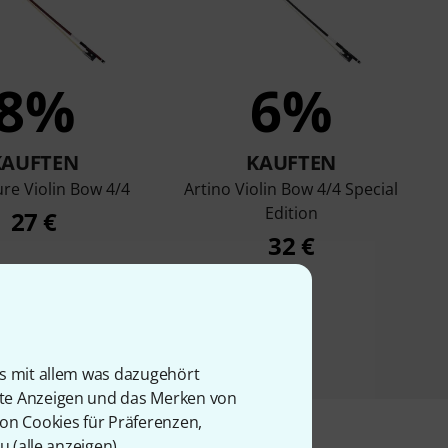
8%
6%
KAUFTEN
KAUFTEN
re Violin Bow 4/4
Artino Violin Bow 4/4 Special
Edition
27 €
32 €
is mit allem was dazugehört
rte Anzeigen und das Merken von
von Cookies für Präferenzen,
u (
alle anzeigen
).