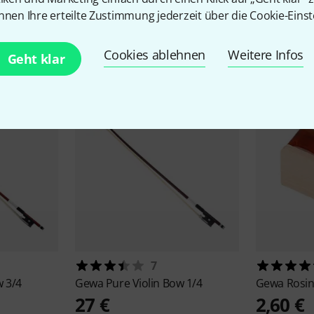
nnen Ihre erteilte Zustimmung jederzeit über die Cookie-Einst
Zubehör & passende Artike
Cookies ablehnen
Weitere Infos
Geht klar
7
w 3/4
Gewa
Pure Violin Bow 1/4
Gewa
Rosi
27 €
2,60 €