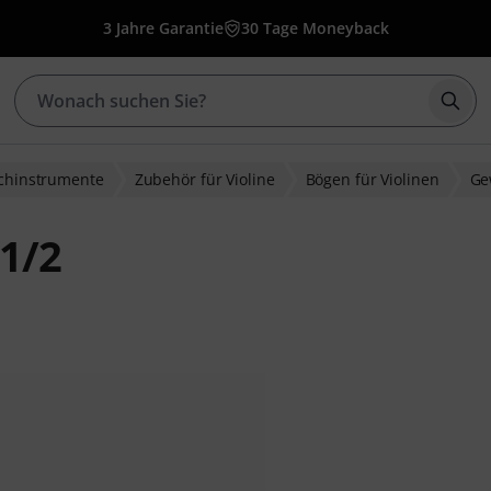
3 Jahre Garantie
30 Tage Moneyback
Such
ichinstrumente
Zubehör für Violine
Bögen für Violinen
Ge
1/2
ewertungen