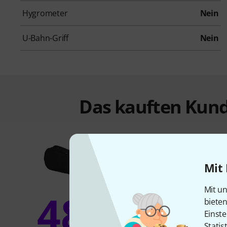
Hygrometer
Nein
U-Bahn-Griff
Nein
Das kauften Kund
Mit 
Mit un
48%
biete
12
Einste
Statis