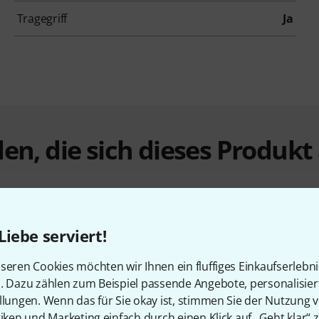
Tragegriff
Ja
en, die sich dieses Produk
Liebe serviert!
seren Cookies möchten wir Ihnen ein fluffiges Einkaufserlebn
n. Dazu zählen zum Beispiel passende Angebote, personalisie
%
5%
llungen. Wenn das für Sie okay ist, stimmen Sie der Nutzung 
tiken und Marketing einfach durch einen Klick auf „Geht klar“ z