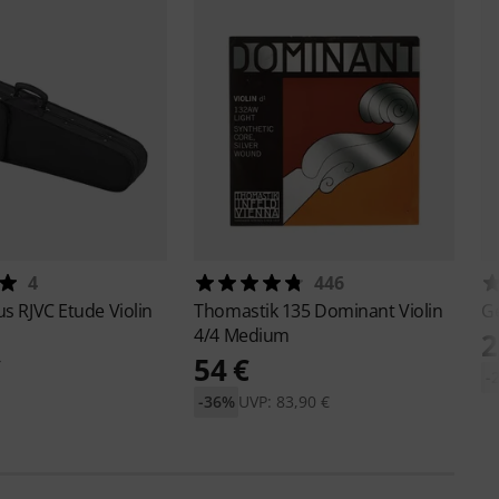
4
446
ius
RJVC Etude Violin
Thomastik
135 Dominant Violin
G
4/4 Medium
2
€
54 €
-
-36%
UVP: 83,90 €