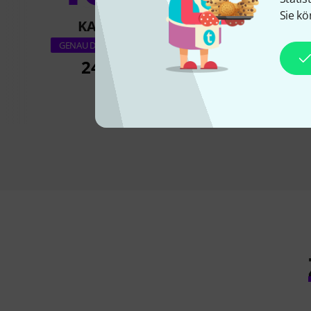
Sie kö
KAUFTEN
KAUFTE
Roth & Junius Grey
GENAU DIESES PRODUKT
Shaped Case
24,90 €
29,90 