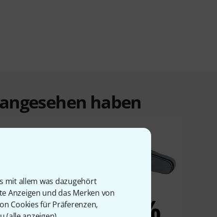
t angesehen haben
is mit allem was dazugehört
rte Anzeigen und das Merken von
3%
3%
von Cookies für Präferenzen,
u (
alle anzeigen
).