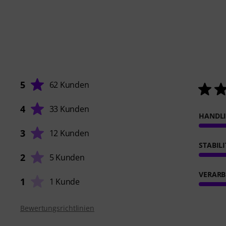
5
62 Kunden
4
33 Kunden
HANDL
3
12 Kunden
STABIL
2
5 Kunden
VERARB
1
1 Kunde
Bewertungsrichtlinien