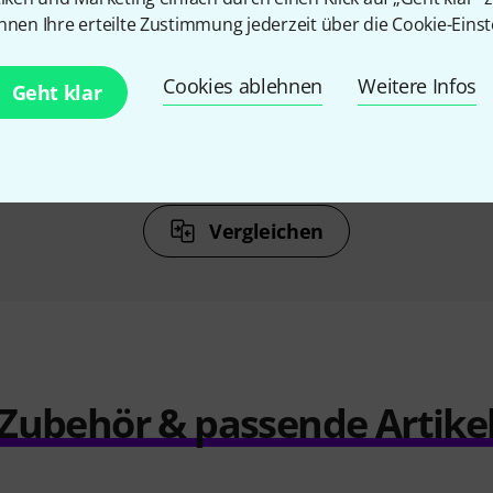
nnen Ihre erteilte Zustimmung jederzeit über die Cookie-Einst
N
KAUFTEN
Line Viol.
Roth & Junius RJVC Orchestra-
Roth & 
Cookies ablehnen
Weitere Infos
Geht klar
 4/4
01 Violin Case
Vi
€
24,90 €
Vergleichen
Zubehör & passende Artike