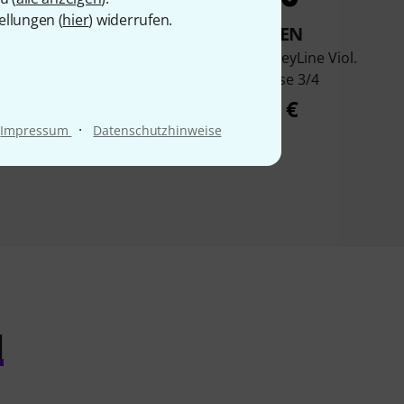
ellungen (
hier
) widerrufen.
KAUFTEN
KAUFTEN
Junius RJVC Etude
Roth & Junius GreyLine Viol.
olin Case 3/4
Shaped Case 3/4
24,90 €
29,90 €
·
Impressum
Datenschutzhinweise
l